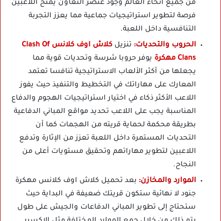
من جميع أنحاء العالم وجود عنصر التعاون يمنح اللاعبين
فرصة لتطوير استراتيجيات جماعية مما يعزز التجربة
التنافسية داخل اللعبة.
الحروب والتحديات:
تنزيل
كلاش اوف كلانس Clash Of
Clans مهكرة
يوفر حروبا شرسة وتحديات قوية مما
يجعلها من أكثر الألعاب الاستراتيجية تنافسا تعتمد
المعارك على مهاراتك في التخطيط والتنفيذ حيث يفوز
اللاعب الأكثر ذكاء في اختيار استراتيجيات الهجوم والدفاع
المناسبة يجب على اللاعب تحديد مواقع المباني الدفاعية
بطريقة محكمة لحماية قريته من الهجمات كما أن
التحديات المستمرة داخل اللعبة تعزز من الإثارة وتدفع
اللاعبين لتطوير مهاراتهم وتحقيق مستويات أعلى من
النجاح.
الموارد والمخازن:
بعد تحميل كلاش اوف كلانس مهكرة
جنود لا نهائية ستكون قريتك ضعيفة في البداية حيث
ستحتاج إلى تطوير المباني الدفاعات والجيش على طول
يتم ذلك من خلال جمع الموارد المختلفة مثل الإكسير