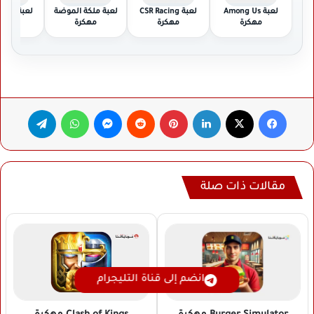
لعبة Among Us
لعبة CSR Racing
لعبة ملكة الموضة
لعبة g
مهكرة
مهكرة
مهكرة
مهكر
فيسبوك
‫X
لينكدإن
بينتيريست
ماسنجر
واتساب
تيلقرام
مقالات ذات صلة
انضم إلى قناة التليجرام