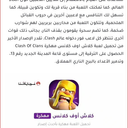
تساعدك على القيام بالانضمام إلى ملايين اللاعبين حول أنحاء
العالم، كما تمكنك اللعبة من بناء قرية لك وتكوين قبيلة، كما
تسهل لك التنافس مع لاعبين آخرين في حروب القبائل
الملحمية، وتتكون اللعبة من محاربين بربريين لهم شوارب
ضخمة، كما تضم سحرة يقومون بقذف النار، بجانب ذلك قوات
أخرى تنتظر كل لاعب فور دخوله عالم Clash، تقدر الإصدار الأخير
من تحميل لعبة كلاش اوف كلانس مهكرة Clash Of Clans
الحصول على الترقية إلى مستوى قاعة المدينة الجديد رقم 13،
وتدمير الأعداء بالبرج الناري العملاق.