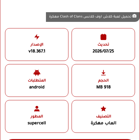
تحميل لعبة كلاش اوف كلانس Clash of Clans مهكرة
تحديث
الإصدار
v18.367.1
2026/07/25
الحجم
المتطلبات
android
918 MB
التصنيف
المطور
العاب مهكرة
supercell