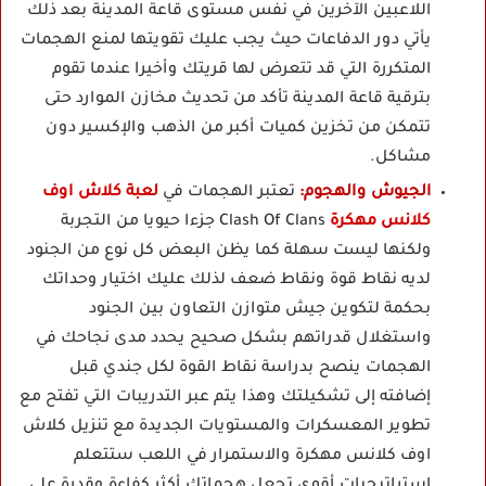
اللاعبين الآخرين في نفس مستوى قاعة المدينة بعد ذلك
يأتي دور الدفاعات حيث يجب عليك تقويتها لمنع الهجمات
المتكررة التي قد تتعرض لها قريتك وأخيرا عندما تقوم
بترقية قاعة المدينة تأكد من تحديث مخازن الموارد حتى
تتمكن من تخزين كميات أكبر من الذهب والإكسير دون
مشاكل.
الجيوش والهجوم:
تعتبر الهجمات في
لعبة كلاش اوف
كلانس مهكرة
Clash Of Clans جزءا حيويا من التجربة
ولكنها ليست سهلة كما يظن البعض كل نوع من الجنود
لديه نقاط قوة ونقاط ضعف لذلك عليك اختيار وحداتك
بحكمة لتكوين جيش متوازن التعاون بين الجنود
واستغلال قدراتهم بشكل صحيح يحدد مدى نجاحك في
الهجمات ينصح بدراسة نقاط القوة لكل جندي قبل
إضافته إلى تشكيلتك وهذا يتم عبر التدريبات التي تفتح مع
تطوير المعسكرات والمستويات الجديدة مع تنزيل كلاش
اوف كلانس مهكرة والاستمرار في اللعب ستتعلم
استراتيجيات أقوى تجعل هجماتك أكثر كفاءة وقدرة على