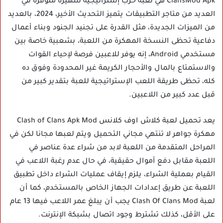
ClansMod Apk هي لعبة حرب إستراتيجية شهيرة متوفرة في
العديد من متاجر التطبيقات يتميز التحديث الأخير، 2024، بالعديد
من الميزات الجديدة، مثل القدرة على تجنيد الجنود وبناء أعمال
دفاعية تحظى النسخة المهكرة من اللعبة، بشعبية خاصة بين
مستخدمي Android، إنه يوفر للاعبين فرصة لإحياء القوات
والاستمتاع بالمال والأحجار الكريمة غير المحدودة وفوق ده
كله، تحظى طريقة اللعب الإستراتيجية للعبة بتقدير كبير من
قبل عدد كبير من اللاعبين.
يعد تحميل لعبة كلاش اوف كلانس Clash of Clans Apk Mod
مهكرة جواهر لا تنتهي مجاني التحميل ويتم لعبها مجانا لكن في
المراحل المتقدمة من اللعبة لابد من شراء عدة عناصر في
اللعبة مقابل دفع أموال حقيقية، في حال عدم رغبة اللاعب في
القيام بعملية الشراء، يلزم إيقاف عمليات الشراء داخل تطبيق
اللعبة عن طريق إعدادات الجهاز الخاص بالمستخدم، كما أن
لعبة Clash Of Clans Mod يجب أن يبلغ عمر اللاعب فيها 13 عام
على الأقل، كذلك تشترط وجود اتصال بشبكة الإنترنت.