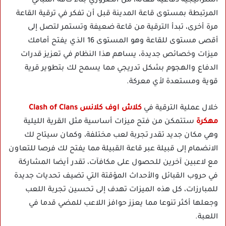
استراتيجية دفاعية فعالة، من الضروري بناء كافة المباني
المرتبطة بمستوى قاعة المدينة قبل أن تفكر في ترقية القاعة
مرة أخرى، تبدأ الترقية من قاعة ضعيفة وتستمر لتصل إلى
أقصى مستوى للقاعة وهو المستوى 16 الذي يفتح أمامك
ميزات وخصائص جديدة، يساهم هذا النظام في تعزيز قدرات
الدفاع والهجوم بشكل تدريجي مما يسمح لك بتطوير قرية
قوية ومستعدة لأي معركة.
خلال عملية الترقية في
كلاش اوف كلانس Clash of Clans
مهكرة
ستتمكن من فتح ميزات أساسية مثل القرية الليلية
وهي مكان جديد تقدر تجربة لعب مختلفة، وكمان سيتاح لك
الانضمام إلى قبيلة عبر قاعة القبيلة مما يفتح لك فرصا للتعاون
مع لاعبين آخرين للحصول على مكافآت، تقدر أيضا المشاركة
في حروب القبائل والأحداث المؤقتة التي تضيف تحديات جديدة
للمبارزات، كل هذه الميزات تهدف إلى تحسين تجربة اللعب
وجعلها أكثر تنوعا مما يعزز حوافز اللاعب للمضي قدما في
اللعبة.