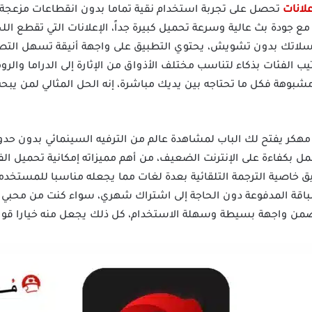
لانات
تحصل على تجربة استخدام نقية تماما بدون انقطاعات مزعجة أ
ع جودة بث عالية وسرعة تحميل كبيرة جداً، الإعلانات التي تقطع ال
اتك بدون تشويش، يحتوي التطبيق على واجهة أنيقة تسهل التص
يب الفئات بذكاء لتناسب مختلف الأذواق من الإثارة إلى الدراما والرو
شبوهة فكل ما تحتاجه بين يديك مباشرة، إنه الحل المثالي لمن يبح
نزيل برنامج Cima Cloud mod apk مهكر يفتح لك الباب لمشاهدة عالم من الترفيه السينما
مل بكفاءة على الإنترنت الضعيف، من أهم مميزاته إمكانية تحميل ال
يق خاصية الترجمة التلقائية بعدة لغات مما يجعله مناسبا للمستخدم
الباقة المدفوعة دون الحاجة إلى اشتراك شهري، سواء كنت من محبي ال