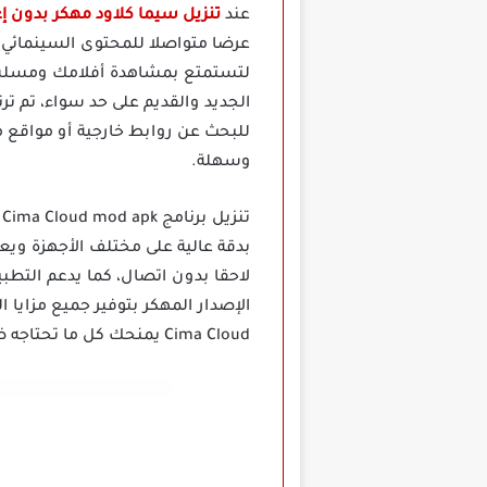
عند
تنزيل سيما كلاود مهكر بدون إع
عرضا متواصلا للمحتوى السينمائي م
لتستمتع بمشاهدة أفلامك ومسلسل
الجديد والقديم على حد سواء، تم ترت
للبحث عن روابط خارجية أو مواقع م
وسهلة.
ت
بدقة عالية على مختلف الأجهزة ويع
لاحقا بدون اتصال، كما يدعم التطب
الإصدار المهكر بتوفير جميع مزايا 
Cima Cloud يمنحك كل ما تحتاجه ضمن واجهة بسيطة وسهلة الاستخدام، كل ذلك يجعل منه خيارا قويا لعشاق الترفيه المجاني.