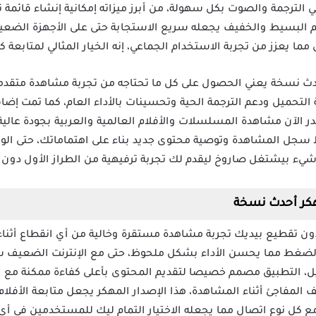
تقدر التحكم في الترجمة والصوت بكل سهولة، من أبرز ميزاته إمكانية إنشاء 
م البسيط والخفيف يجعله سريع الاستجابة حتى على الأجهزة الضعيف
ا يعزز من تجربة الاستخدام الجماعي، إنه الخيار المثالي لمتابعة كل
دث نسخة يعني الحصول على كل ما تحتاجه من تجربة مشاهدة متقدمة و
تحميل ودعم الترجمة الحية وتحسينات بالأداء العام، كما تمت إضاف
لآن مشاهدة المسلسلات والأفلام العالمية والعربية بجودة عالية د
ظ سجل المشاهدة وتوصية محتوى جديد بناء على اهتماماتك، حتى الوا
شيء بيشتغل صاروخ ليقدم لك تجربة ترفيهية من الطراز الأول دون ال
هكر أحدث نسخة
ق Cima Cloud مهكر بدون تقطيع بيديك تجربة مشاهدة مستقرة وخالية من أي انقطاع 
الضغط مما يحسن الأداء بشكل ملحوظ، حتى مع الإنترنت الضعيف
حميل، التطبيق مصمم خصيصا لتقديم المحتوى بأعلى كفاءة ممكنة مع 
وقف المفاجئ أثناء المشاهدة، هذا الإصدار المهكر يجعل متابعة الأف
 كل نوع اتصال مما يجعله الاختيار التمام ليك للمستخدمين في أي