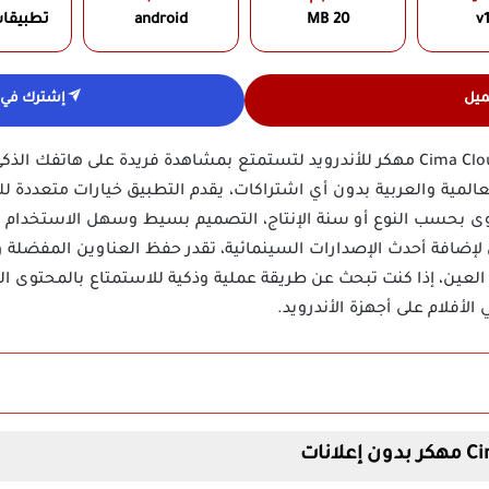
v1
20 MB
android
تطبيقا
ميل
إشترك في ق
يمكنك تنزيل تطبيق سيما كلاود Cima Cloud مهكر للأندرويد لتستمتع بمشاهدة فريدة ع
لمية والعربية بدون أي اشتراكات، يقدم التطبيق خيارات متعددة ل
توى بحسب النوع أو سنة الإنتاج، التصميم بسيط وسهل الاستخدام مم
ضافة أحدث الإصدارات السينمائية، تقدر حفظ العناوين المفضلة والر
العين، إذا كنت تبحث عن طريقة عملية وذكية للاستمتاع بالمحتوى ال
 الأفلام على أجهزة الأندرويد.