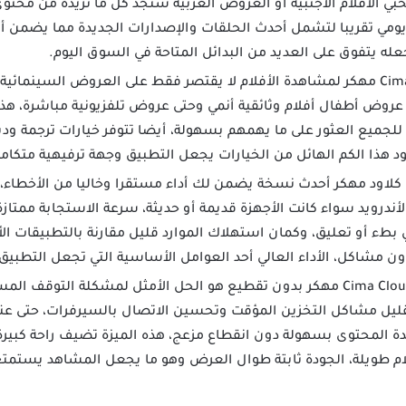
بي الأفلام الأجنبية أو العروض العربية ستجد كل ما تريده من محتو
ومي تقريبا لتشمل أحدث الحلقات والإصدارات الجديدة مما يضمن أن
جعله يتفوق على العديد من البدائل المتاحة في السوق اليوم.
تطبيق Cima Cloud مهكر لمشاهدة الأفلام لا يقتصر فقط على العروض السينما
وض أطفال أفلام وثائقية أنمي وحتى عروض تلفزيونية مباشرة، هذا ا
 للجميع العثور على ما يهمهم بسهولة، أيضا تتوفر خيارات ترجمة ود
د هذا الكم الهائل من الخيارات يجعل التطبيق وجهة ترفيهية متكامل
كلاود مهكر أحدث نسخة يضمن لك أداء مستقرا وخاليا من الأخطاء
ندرويد سواء كانت الأجهزة قديمة أو حديثة، سرعة الاستجابة ممتاز
 بطء أو تعليق، وكمان استهلاك الموارد قليل مقارنة بالتطبيقات ا
دون مشاكل، الأداء العالي أحد العوامل الأساسية التي تجعل التطبي
بدون تقطيع هو الحل الأمثل لمشكلة التوقف المستم
قليل مشاكل التخزين المؤقت وتحسين الاتصال بالسيرفرات، حتى عند
محتوى بسهولة دون انقطاع مزعج، هذه الميزة تضيف راحة كبيرة أ
لام طويلة، الجودة ثابتة طوال العرض وهو ما يجعل المشاهد يستمت