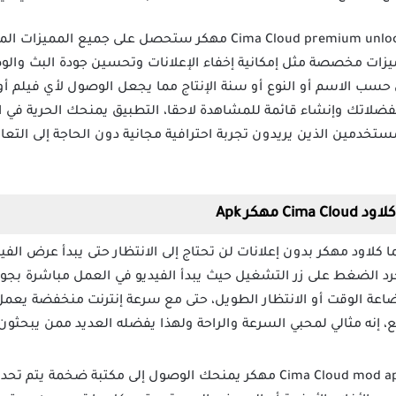
Cima Cloud premium unlocked مهكر ستحصل على جميع ا
يزات مخصصة مثل إمكانية إخفاء الإعلانات وتحسين جودة البث والو
 حسب الاسم أو النوع أو سنة الإنتاج مما يجعل الوصول لأي فيل
اتك وإنشاء قائمة للمشاهدة لاحقا، التطبيق يمنحك الحرية في ا
مستخدمين الذين يريدون تجربة احترافية مجانية دون الحاجة إلى التعام
هكر Apk
كلاود مهكر بدون إعلانات لن تحتاج إلى الانتظار حتى يبدأ عرض الفي
د الضغط على زر التشغيل حيث يبدأ الفيديو في العمل مباشرة بجودة 
 إضاعة الوقت أو الانتظار الطويل، حتى مع سرعة إنترنت منخفضة يعم
إنه مثالي لمحبي السرعة والراحة ولهذا يفضله العديد ممن يبحثو
تنزيل برنامج Cima Cloud mod apk مهكر يمنحك الوصول إلى مكتبة ض