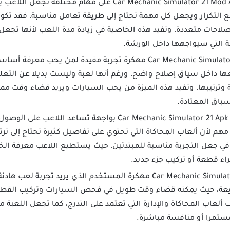
تحتوي لعبة Car Mechanic Simulator 21 Mod Apk على مهام م
ع التكرار ويجعل كل مهمة تحتاج إلى طريقة تعامل مناسبة، فقد تكون
صلاحات متعددة، وتفيد هذه الخاصية في زيادة مدة اللعب لأنها تجعل
 التي سيواجهها داخل الورشة.
تقدم لعبة Car Mechanic Simulator 21 مهكرة تجربة مفيدة لمن ي
ها داخل سياق إصلاح واضح، ورغم أنها لعبة وليست بديلا عن التعلي
وترتيبها، وتفيد هذه الميزة من يحب السيارات ويريد قضاء وقت ممت
سباق المعتادة.
تأتي لعبة Car Mechanic Simulator 21 Apk Mod بواجهة تساع
مهم لأن ألعاب المحاكاة التي تحتوي على تفاصيل كثيرة تحتاج إلى ت
في جعل التجربة مناسبة للمبتدئين، حيث يستطيع اللاعب معرفة الخط
ء قطعة أو تركيب جزء جديد.
تناسب لعبة Car Mechanic Simulator 21 مهكرة المستخدم الذي يريد تج
ريعة، حيث يمكنه قضاء وقت طويل في فحص السيارات وتركيب ال
ب ألعاب المحاكاة والإدارة التي تعتمد على التدرج، كما تجعل اللعبة
ا مستمرا أو منافسة مباشرة.