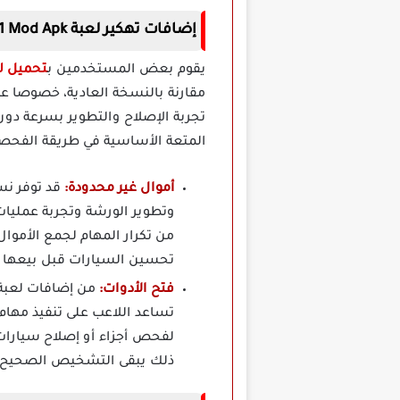
إضافات تهكير لعبة Car Mechanic Simulator 21 Mod Apk للاندرويد من ميديا فاير
يقوم بعض المستخدمين ب
تحميل لعبة nic Simulator 21
مقارنة بالنسخة العادية، خصوصا عن
تجربة الإصلاح والتطوير بسرعة دون
المتعة الأساسية في طريقة الفحص 
أموال غير محدودة:
وتطوير الورشة وتجربة عمليات 
من تكرار المهام لجمع الأموا
تحسين السيارات قبل بيعها أو
فتح الأدوات:
تساعد اللاعب على تنفيذ مهام
لفحص أجزاء أو إصلاح سيارات
ذلك يبقى التشخيص الصحيح وت