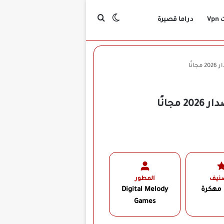
بحث عن
الوضع المظلم
Vp
دراما قصيرة
صنيف
المطور
 مهكرة
Digital Melody
Games‏