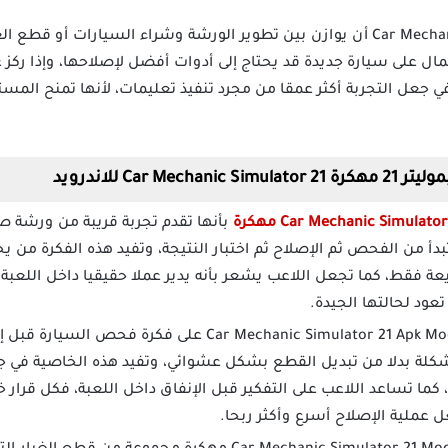
يمكن للاعب داخل Car Mechanic Simulator 21 أن يوازن بين تطوير الورشة وشراء السيار
المال على سيارة جديدة قد يحتاج إلى أدوات أفضل لإصلاحها، وإذا رك
في جعل التجربة أكثر عمقا من مجرد تنفيذ تعليمات، لأنها تمنح المست
Car  للاندرويد
بأنها تقدم تجربة قريبة من ورشة ص
أ من الفحص ثم الإصلاح ثم اختبار النتيجة، وتفيد هذه الفكرة من يح
ة فقط، كما تجعل اللاعب يشعر بأنه يدير عملا حقيقيا داخل اللعبة
ود لحالتها الجيدة.
تعتمد لعبة Car Mechanic Simulator 21 Apk Mod على فك
لة بدلا من تبديل القطع بشكل عشوائي، وتفيد هذه الخاصية في جعل
 كما تساعد اللاعب على التفكير قبل الإنفاق داخل اللعبة، فكل قرار 
عملية الإصلاح أسرع وأكثر ربحا.