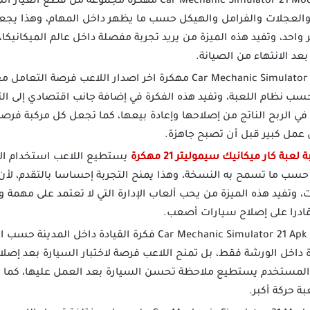
توفر لعبة Car Mechanic Simulator 21 Mod مهكرة مجموعة
والعجلات والفرامل والهيكل حسب ما يظهر داخل المهام، وهذا يجع
د، وتفيد هذه الميزة من يريد تجربة مفصلة داخل عالم الميكانيكا، ل
د الانتهاء من الصيانة.
تمنح لعبة Car Mechanic Simulator 21 مهكرة اخر اصدار اللاع
حسب نظام اللعبة، وتفيد هذه الفكرة في إضافة جانب اقتصادي إلى التج
في الربح الناتج من إصلاحها وإعادة بيعها، كما تجعل كل مركبة فرص
ى عمل كبير قبل أن تصبح جاهزة.
عبة كار ميكانيك سيموليتر 21 مهكرة
يستطيع اللاعب استخدام الأر
حسب ما تسمح به النسخة، وهذا يمنح التجربة إحساسا بالتقدم، لأن
ت، وتفيد هذه الميزة من يحب ألعاب الإدارة التي لا تعتمد على مهم
ادرا على إصلاح سيارات أصعب.
تدعم لعبة Car Mechanic Simulator 21 Apk Mod فكرة القي
 داخل الورشة فقط، بل تمنح اللاعب فرصة لاختبار السيارة بعد إصلا
أن المستخدم يستطيع ملاحظة تحسن السيارة بعد العمل عليها، كما ت
بة حركة أكبر.