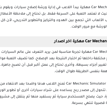
بعد تحميل لعبة Car Mechanic Simulator 21 مهكرة يبدأ اللاعب في إدارة ورشة إصلاح س
ث لا تعتمد اللعبة على السرعة فقط، بل تحتاج إلى ملاحظة الأعطال و
 الألعاب التي تجمع بين الهدوء والتركيز والتطوير التدريجي، لأن 
الورشة مع مرور الوقت.
تقدم لعبة Car Mechanic Simulator 21 Mod مهكرة تجربة مناسبة لمن يريد التعرف على ع
لفة داخلها ثم اختبار النتيجة بعد الإصلاح، كما تضيف اللعبة موا
 تغيير أجزاء بسيطة، وأخرى تحتاج إلى عمل أكبر قبل أن تصبح جاهزة،
مهمة بنفس الطريقة طوال الوقت.
عملية البيع داخل لعبة Car Mechanic Simulator 21 Apk Mod تمنح اللاعب هدفا و
تحول إلى مصدر ربح يساعده على شراء سيارات أخرى أو تطوير الور
ة، حيث يصلح المستخدم سيارة ثم يستفيد منها ثم ينتقل إلى مشروع
 قصيرة تنتهي بسرعة.