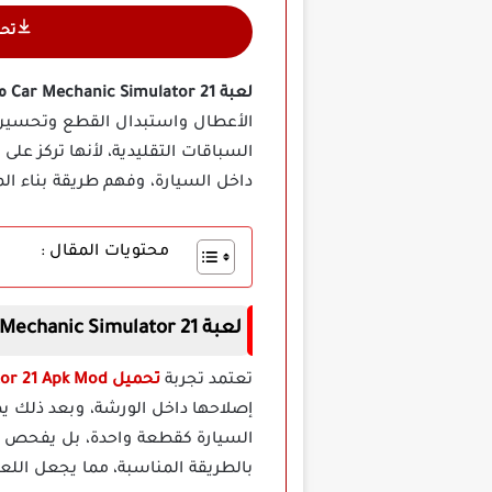
تح
لعبة Car Mechanic Simulator 21 مهكرة أخر إصدار
الأعطال واستبدال القطع وتحسين ح
السباقات التقليدية، لأنها تركز على
داخل السيارة، وفهم طريقة بناء ال
محتويات المقال :
لعبة Car Mechanic Simulator 21 مهكرة اخر اصدار
تعتمد تجربة
تحميل Car Mechanic Simulator 21 Apk Mod للاندرويد
إصلاحها داخل الورشة، وبعد ذلك يم
السيارة كقطعة واحدة، بل يفحص أج
بالطريقة المناسبة، مما يجعل اللع