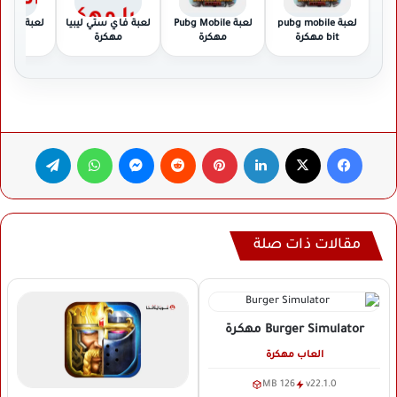
لعبة pubg mobile
لعبة Pubg Mobile
لعبة فاي ستي ليبيا
لعبة راعي
bit مهكرة
مهكرة
مهكرة
مهكر
فيسبوك
‫X
لينكدإن
بينتيريست
ماسنجر
واتساب
تيلقرام
مقالات ذات صلة
Burger Simulator
مهكرة
العاب مهكرة
126 MB
v22.1.0