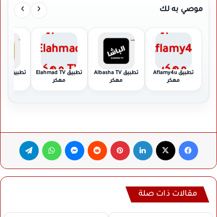
›
‹
موصي به لك
تطبيق Aflamy4u
تطبيق Albasha TV
تطبيق Elahmad TV
تطبيق RBTV77 مهكر
مهكر
مهكر
مهكر
فيسبوك
‫X
لينكدإن
بينتيريست
ماسنجر
واتساب
تيلقرام
مقالات ذات صلة