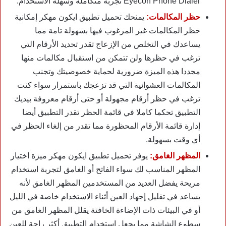
Eyecon Phone Dialer تجربة متكاملة وسهلة الاستخدام.
حظر المكالمات:
يمنحك تحميل تطبيق ايكون مهكر إمكانية
حظر المكالمات غير المرغوب فيها بسهولة تامة مما
يساعدك في التخلص من الإزعاج تقدر تحديد الأرقام التي
ترغب في حظرها ولن تتمكن من استقبال مكالمات منها
مجددا هذه الميزة ضرورية لحماية خصوصيتك وتجنب
المكالمات العشوائية التي قد تزعجك باستمرار سواء كنت
ترغب في حظر أرقام مجهولة أو حتى أرقام معروفة بيديك
التطبيق تحكما كاملا في قائمة الحظر تقدر التطبيق أيضا
إدارة قائمة الأرقام المحظورة مما تقدر من إلغاء الحظر في
أي وقت بسهولة.
المظهر الغامق:
يوفر تحميل تطبيق ايكون مهكر ميزة اختيار
المظهر المناسب لك سواء الفاتح أو الغامق لتجربة استخدام
مريحة يفضل العديد من المستخدمين المظهر الغامق لأنه
يساعد في تقليل إجهاد العين أثناء الاستخدام خاصة في الليل
أو في البيئات ذات الإضاءة الخافتة يقلل المظهر الغامق من
سطوع الشاشة مما يجعل استخدام التطبيق أكثر راحة للعين