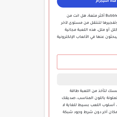
ناة التليجرام
احصل على وقت أكثر من رائع مع الباندا اللطيف والأدوات الذكية التي تجعل لعبة Bubble Shooter: Panda Pop أكثر متعة، هل انت من
ك رمي الفقاعات الملونة وتفجيرها لتنتقل من مستوى لآخر
 أو ملل، هذه اللعبة مجانية
ثون عنها في الألعاب الإلكترونية
فسك لتأخذ من اللعبة طاقة
Bubble S مهكرة قم بضرب الفقاعات الملونة باللون المناسب، صديقك
، أسلوب اللعب بسيط للغاية لا
 مكان آخر دون شرط وجود شبكة