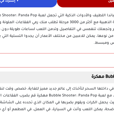
ميل
إشترك في ق
محبي الفقاعات؟ احصل على الفرصة الذهبية مع أكثر من 3000 مرحلة تطلب من
ر وتجعلك تنغمس في التفاصيل وتدمن اللعب لساعات طويلة دون كلل
 نوعها، يمكن للاعبين من مختلف الأعمار أن يجدوا التسلية التي يبح
لس ومبسط.
في داخلها السحر لتأخذك إلى عالم جديد مميز للغاية، خصص وقت لن
إيجابية تستكمل بها يومك وعملك، مع لعبة hooter: Panda Pop
حيث يحمل الكرات ويقوم بضربها في المكان الذي تحدده على الشاشة
اضحة، يمكن اللعب وأنت في السيارة، في العمل، في المطعم أو أي