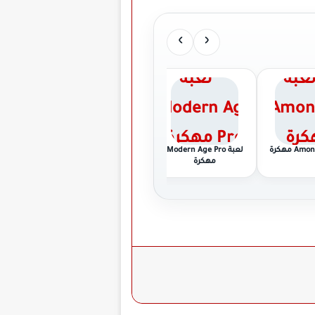
›
‹
لعبة Modern Age Pro
لعبة Dream League
لعبة 
مهكرة
Soccer مهكرة
Definitive م