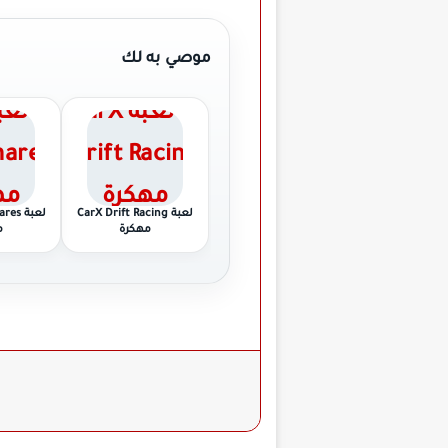
موصي به لك
لعبة CarX Drift Racing
لعبة 
مهكرة
م