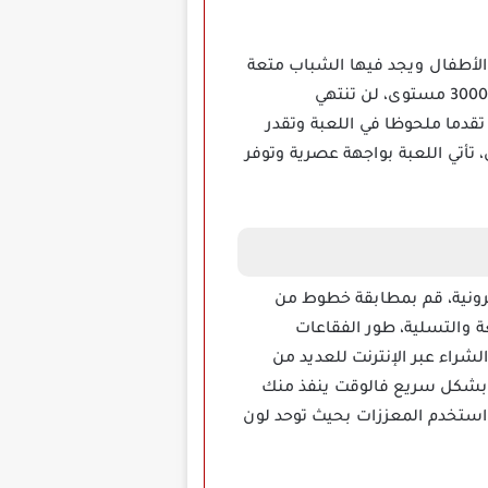
عة تناسب الأطفال ويجد فيها الشباب متعة
وتسلية كبيرة، تعتمد اللعبة على رمي الفقاعات بأسلوب ثلاثي الأبعاد ومع مستويات عديدة تتخطى حاجز 3000 مستوى، لن تنتهي
قدما ملحوظا في اللعبة وتقدر
أتي اللعبة بواجهة عصرية وتوفر
تي تعتبر من أجمل الألعاب الإلكترونية، قم بمطابقة خطوط من
 والتسلية، طور الفقاعات
شراء عبر الإنترنت للعديد من
 بشكل سريع فالوقت ينفذ منك
واستخدم المعززات بحيث توحد لون