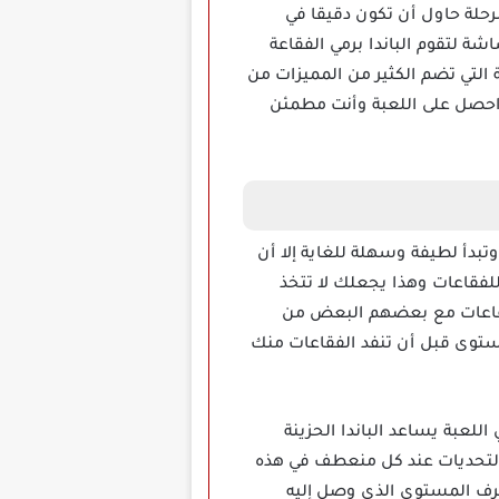
Bubble Shooter: مهكرة، لديك 3 محاولات في كل مرحلة حاول أن تكون دقيقا في
 لتقوم الباندا برمي الفقاعة
التي تضم الكثير من المميزات من
ا احصل على اللعبة وأنت مطمئن
دو عكس ذلك وتبدأ لطيفة وسهلة للغاية إلا أن
لفقاعات وهذا يجعلك لا تتخذ
 سريع بل تركز على الألوان وتتخيل الانفجار الذي ستحققه الرمية، عندما تقوم بمطابقة 3 فقاعات مع بعضهم البعض من
توى قبل أن تنفد الفقاعات منك
Bubble  مهما كانت صعبة، الفوز في اللعبة يساعد الباندا الحزينة
ل التحديات عند كل منعطف في هذه
عرف المستوى الذي وصل إليه