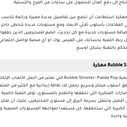
ن تحتاج إلى دفع المال للحصول على ساعات من المرح والتسلية.
بة Bubble Shooter: Panda Pop مهكرة استطاعت أن تجمع بين تفاصيل عديدة مميزة ورائ
ضافة مستويات جديدة مع كل تحديث، انضم للمحترفين الذين حققوا ت
ل ربط اللعبة بحسابك على الفيس بوك او أي منصة تواصل اجتماعي، ت
لتحكم باللعبة بشكل أوسع.
انضم إلى الملايين من اللاعبين مع لعية Bubble Shooter: Panda Pop ال
فق أسلوب مبتكر وسريع يحمل لك طاقة إيجابية مع الكثير من المتعة
رات المتكررة التي تحققها والتقدم بالمستوى، توفر اللعبة خاصية ال
ل أفضل وتنتقل بسرعة البرق إلى مستوى المحترفين، عليك أن تفكر
يرات الكبيرة التي ستحققها، كن مستعدا لمواجهة المستويات الصعبة 
رة واحدة.