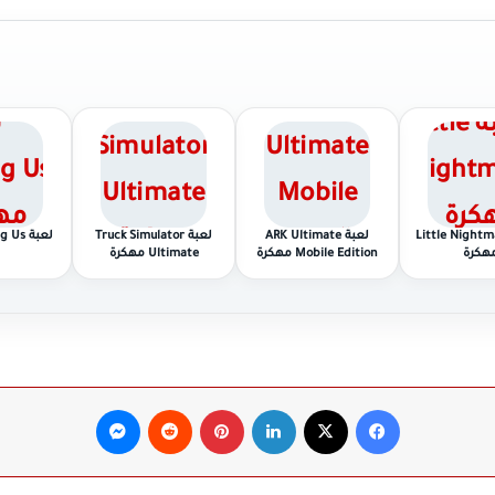
Little Nightmares
لعبة ARK Ultimate
لعبة Truck Simulator
لعبة Among Us مهكرة
هكرة
Mobile Edition مهكرة
Ultimate مهكرة
فيسبوك
‫X
لينكدإن
بينتيريست
ماسنجر