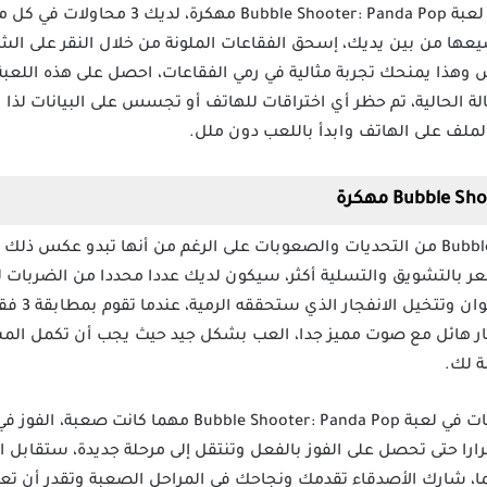
تحدي كلاسيكي ممتع بانتظارك في لعبة  Panda Pop
ا من بين يديك، إسحق الفقاعات الملونة من خلال النقر على الشاشة
ذا يمنحك تجربة مثالية في رمي الفقاعات، احصل على هذه اللعبة 
الة الحالية، تم حظر أي اختراقات للهاتف أو تجسس على البيانات لذ
 الملف على الهاتف وابدأ باللعب دون ملل.
لا تخلو لعبة Bubble Shooter: Panda Pop من التحديات والصعوبات على الرغم من أنها تب
ر بالتشويق والتسلية أكثر، سيكون لديك عددا محددا من الضربات ل
القرار بشكل
ر هائل مع صوت مميز جدا، العب بشكل جيد حيث يجب أن تكمل المس
ة لك.
تحدى نفسك وقم بإكمال المستويات في لعبة Shooter: Panda Pop
تكرارا حتى تحصل على الفوز بالفعل وتنتقل إلى مرحلة جديدة، ستقاب
ئما، شارك الأصدقاء تقدمك ونجاحك في المراحل الصعبة وتقدر أن ت