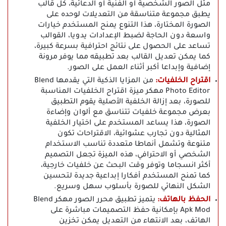
مثل الصور الشخصية أو الفنية أو الدعائية، كل قالب
يطبق مجموعة متناسقة من التعديلات لوحده على
الصورة المختارة، هذا التنوع يمنح المستخدم خيارات
واسعة دون الحاجة لضبط الإعدادات يدويا، القوالب
تساعد على الحصول على نتائج احترافية بسرعة كبيرة،
كما يمكن تعديل القالب بعد تطبيقه مما يوفر مرونة
إضافية وإبداعا أكبر أثناء العمل على الصور.
اقتراح الخلفيات:
من المزايا الذكية التي يقدمها Blend
Photo Editor مهكر ميزة اقتراح الخلفيات المناسبة
للصورة، بعد إزالة الخلفية الأصلية يقوم التطبيق
بعرض مجموعة خلفيات تتناسق مع ألوان وإضاءة
الصورة، هذا يساعد المستخدم على اختيار الخلفية
المثالية دون تجارب عشوائية، الاقتراحات تكون
متنوعة وتشمل أنماطا متعددة تناسب الاستخدام
الشخصي أو الاحترافي، هذه الميزة تجعل التصميم
أكثر انسجاما وتوفر وقت البحث عن خلفيات خارجية،
كما تمنح المستخدم أفكارا إبداعية جديدة لتحسين
الشكل النهائي للصورة بأسلوب سهل وسريع.
الحفظ بالهاتف:
يتميز تطبيق محرر الصور مهكر Blend
Apk Mod بإمكانية حفظ التصميمات مباشرة على
الهاتف، بعد الانتهاء من التعديل يمكن تخزين