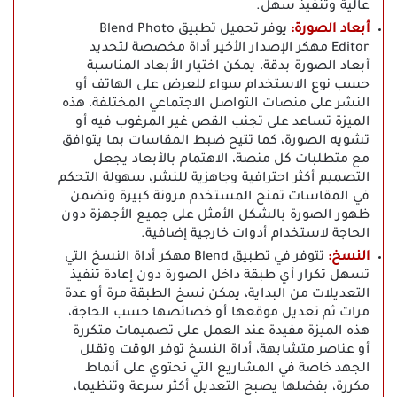
عالية وتنفيذ سهل.
أبعاد الصورة:
يوفر تحميل تطبيق Blend Photo
Editor مهكر الإصدار الأخير أداة مخصصة لتحديد
أبعاد الصورة بدقة، يمكن اختيار الأبعاد المناسبة
حسب نوع الاستخدام سواء للعرض على الهاتف أو
النشر على منصات التواصل الاجتماعي المختلفة، هذه
الميزة تساعد على تجنب القص غير المرغوب فيه أو
تشويه الصورة، كما تتيح ضبط المقاسات بما يتوافق
مع متطلبات كل منصة، الاهتمام بالأبعاد يجعل
التصميم أكثر احترافية وجاهزية للنشر، سهولة التحكم
في المقاسات تمنح المستخدم مرونة كبيرة وتضمن
ظهور الصورة بالشكل الأمثل على جميع الأجهزة دون
الحاجة لاستخدام أدوات خارجية إضافية.
النسخ:
تتوفر في تطبيق Blend مهكر أداة النسخ التي
تسهل تكرار أي طبقة داخل الصورة دون إعادة تنفيذ
التعديلات من البداية، يمكن نسخ الطبقة مرة أو عدة
مرات ثم تعديل موقعها أو خصائصها حسب الحاجة،
هذه الميزة مفيدة عند العمل على تصميمات متكررة
أو عناصر متشابهة، أداة النسخ توفر الوقت وتقلل
الجهد خاصة في المشاريع التي تحتوي على أنماط
مكررة، بفضلها يصبح التعديل أكثر سرعة وتنظيما،