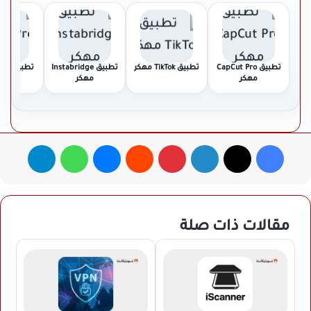
تطبيق CapCut Pro
تطبيق TikTok مهكر
تطبيق Instabridge
تطبيق
مهكر
مهكر
مهك
فيسبوك
‫X
لينكدإن
بينتيريست
ماسنجر
واتساب
تيلقرام
مقالات ذات صلة