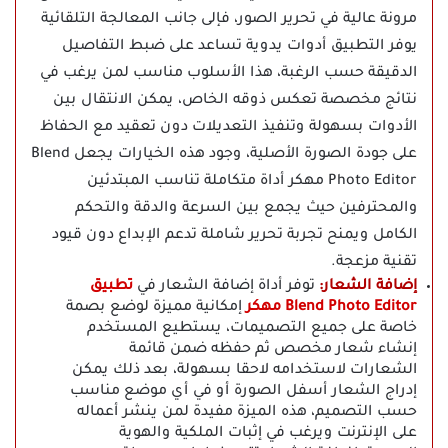
مرونة عالية في تحرير الصور، فإلى جانب المعالجة التلقائية
يوفر التطبيق أدوات يدوية تساعد على ضبط التفاصيل
الدقيقة حسب الرغبة، هذا الأسلوب مناسب لمن يرغب في
نتائج مخصصة تعكس ذوقه الخاص، يمكن الانتقال بين
الأدوات بسهولة وتنفيذ التعديلات دون تعقيد مع الحفاظ
على جودة الصورة الأصلية، وجود هذه الخيارات يجعل Blend
Photo Editor مهكر أداة متكاملة تناسب المبتدئين
والمحترفين حيث يجمع بين السرعة والدقة والتحكم
الكامل ويمنح تجربة تحرير شاملة تدعم الإبداع دون قيود
تقنية مزعجة.
إضافة الشعار:
توفر أداة إضافة الشعار في
تطبيق
Blend Photo Editor مهكر
إمكانية مميزة لوضع بصمة
خاصة على جميع التصميمات، يستطيع المستخدم
إنشاء شعار مخصص ثم حفظه ضمن قائمة
الشعارات لاستخدامه لاحقا بسهولة، بعد ذلك يمكن
إدراج الشعار أسفل الصورة أو في أي موضع مناسب
حسب التصميم، هذه الميزة مفيدة لمن ينشر أعماله
على الإنترنت ويرغب في إثبات الملكية والهوية