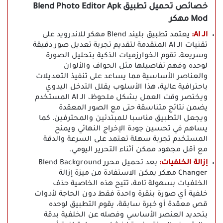
خصائص تحميل تطبيق Blend Photo Editor Apk
Mod مهكر
الـ AI:
يعتمد تطبيق بليند Blend مهكر للاندرويد على
تقنيات الـ AI المتقدمة لتقديم تجربة تعديل صور دقيقة
وسريعة، تقوم الخوارزميات الذكية بتحليل الصورة
لوحده وفهم تفاصيلها مثل الحواف والألوان
والعناصر الأساسية مما يساعد على تنفيذ التعديلات
باحترافية عالية، هذا الأسلوب يقلل التدخل اليدوي
ويختصر وقت العمل بشكل ملحوظ، الـ AI المستخدم
يضمن نتائج متناسقة حتى مع الصور المعقدة
ويجعل التطبيق مناسبا للمبتدئين والمحترفين، كما
يساهم في تحسين جودة الإخراج النهائي ويمنح
المستخدم تجربة سهلة تعتمد على السرعة والدقة
مع أقل مجهود ممكن أثناء التحرير اليومي.
إزالة الخلفيات:
بعد تحميل محرر Blend Background
Changer مهكر يمكن الاستفادة من ميزة إزالة
الخلفيات بسهولة تامة، تتيح هذه الخاصية حذف
خلفية أي صورة بنقرة واحدة فقط دون الحاجة لأدوات
قص معقدة أو خبرة سابقة، يقوم التطبيق لوحده
بتحديد العنصر الأساسي وفصله عن الخلفية بدقة