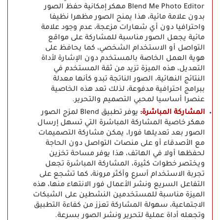
Blend Me Photo Editor مهكر إمكانية حفظ الصور
بدون علامة مائية، هذا يمنح الصور مظهرا نظيفا
واحترافيا دون أي شعارات مزعجة، عدم وجود علامة
مائية يجعل الصور مناسبة للمشاركة على مواقع
التواصل أو الاستخدام الشخصي، كما يحافظ على
هوية العمل الخاصة بالمستخدم دون الإشارة لأداة
التعديل، هذه الميزة تزيد من ثقة المستخدم في
النتائج النهائية، الصور الناتجة تبدو كأنها معدلة
ببرامج احترافية مدفوعة، لذلك تعد هذه الخاصية
عنصرا أساسيا لمحبي التصميم والتحرير.
المشاركة المباشرة:
يوفر تطبيق Blend لمزج الصور
مهكر خاصية المشاركة المباشرة التي تسهل إرسال
الصور بعد تعديلها فورا، يمكن مشاركة التصميمات
مع الأصدقاء أو على منصات التواصل دون الحاجة
لحفظها أولا في الهاتف، هذا يوفر مساحة تخزين
ويختصر خطوات كثيرة، المشاركة المباشرة تجعل
تجربة الاستخدام أسرع وأكثر مرونة، كما تشجع على
التفاعل السريع ونشر الأعمال فور الانتهاء منها، هذه
الميزة مناسبة للمستخدمين النشطين على الشبكات
الاجتماعية، سهولة المشاركة تعزز من كفاءة التطبيق
وتجعله أداة عملية لتحرير ونشر الصور بسرعة.