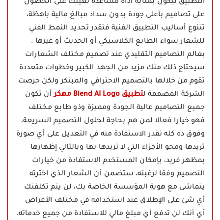
التطبيق ليكون بمثابة أداة مساعدة تعينك على الحصول
على تصاميم بأعلى جودة بدون سداد مبالغ مالية باهظة،
تتنوع أساليب التطبيق الفنية فتقدر تحديد النمط الفني
للشعار سواء الطابع الكلاسيكي أو الحديث أو غيرها .
بعالم التصاميم التقليدي عند تصميم مختلف الشعارات
سيحتاج ذلك منك مزيد من الجهد الكبير وخطوات متعددة
تقوم من خلالها بالتصميم الاحترافي والمبتكر ولكن حرصت
الشركة المصممة ل
تطبيق Blend AI Logo مهكر
أن تكون
جميع التصاميم عالية الجودة ومميزة وذو طابع مختلف
فهو خيارا فعالا لمن هم بحاجة لحلول التصميم السريعة،
وفوق ده كله تقدر الاستفادة منه في التعديل على أي صورة
تريدها ومحو الأجزاء التي لا تريدها بها وبالتالي إظهارها
بمظهر فريد، بإمكان المستخدم الاستفادة من خيارات
التصميم وفقا لرغبته، ستضمن أن الشعار الذي اخترته
يتماشى مع هوية المؤسسة الخاصة بك، لن يتم تكلفتك
أي شئ على الإطلاق عند استخدامه في مختلف الأغراض
أي أنك لن تدفع أي مبلغ مالي للاستفادة من جميع خدماته.