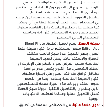
الصورة داخل معرض الجهاز بسهولة، هذا يسمح
بالوصول السريع إلى الصور دون الحاجة لفتح التطبيق
مرة أخرى، الحفظ يتم بجودة عالية تحافظ على
تفاصيل الصورة الأصلية، هذه الميزة مفيدة لمن يرغب
في استخدام الصور لاحقا أو مشاركتها في أي وقت،
كما تساعد على تنظيم الملفات داخل الهاتف، سهولة
الحفظ تجعل تجربة الاستخدام أكثر راحة وتناسب
الاستخدام اليومي المستمر.
صيغة الحفظ:
يمنح تحميل تطبيق Blend Photo
Editor App مهكر المستخدم حرية اختيار صيغة حفظ
الصور، يدعم التطبيق عدة صيغ تناسب مختلف
الأجهزة والاستخدامات، يمكن تحديد الصيغة
المناسبة حسب الغرض سواء للنشر على الإنترنت أو
الحفظ الشخصي، هذا التنوع يضمن عدم مواجهة
مشاكل توافق عند فتح الصور على أجهزة مختلفة،
اختيار الصيغة المناسبة يساعد أيضا في التحكم
بحجم الملف وجودته، هذه الميزة مهمة للمستخدمين
الذين يهتمون بالتفاصيل التقنية، مرونة صيغ الحفظ
تجعل التطبيق عمليا وملائما لمختلف الاحتياجات
اليومية.
بدون علامة مائية:
من الخصائص المهمة في تطبيق