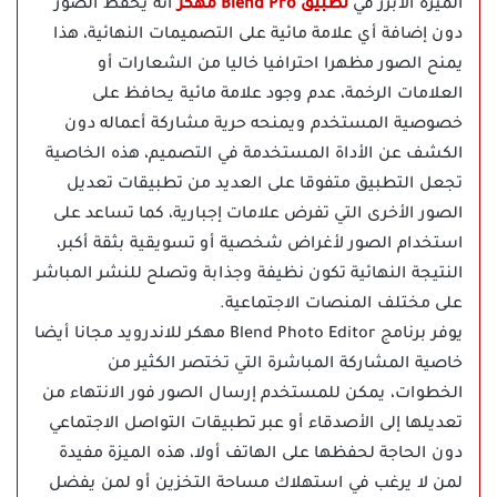
الميزة الأبرز في
تطبيق Blend Pro مهكر
أنه يحفظ الصور
دون إضافة أي علامة مائية على التصميمات النهائية، هذا
يمنح الصور مظهرا احترافيا خاليا من الشعارات أو
العلامات الرخمة، عدم وجود علامة مائية يحافظ على
خصوصية المستخدم ويمنحه حرية مشاركة أعماله دون
الكشف عن الأداة المستخدمة في التصميم، هذه الخاصية
تجعل التطبيق متفوقا على العديد من تطبيقات تعديل
الصور الأخرى التي تفرض علامات إجبارية، كما تساعد على
استخدام الصور لأغراض شخصية أو تسويقية بثقة أكبر،
النتيجة النهائية تكون نظيفة وجذابة وتصلح للنشر المباشر
على مختلف المنصات الاجتماعية.
يوفر برنامج Blend Photo Editor مهكر للاندرويد مجانا أيضا
خاصية المشاركة المباشرة التي تختصر الكثير من
الخطوات، يمكن للمستخدم إرسال الصور فور الانتهاء من
تعديلها إلى الأصدقاء أو عبر تطبيقات التواصل الاجتماعي
دون الحاجة لحفظها على الهاتف أولا، هذه الميزة مفيدة
لمن لا يرغب في استهلاك مساحة التخزين أو لمن يفضل