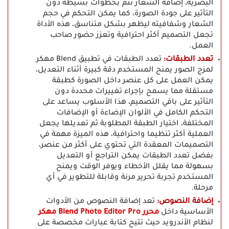
البصرية، إضافة الشعار تتم بخطوات بسيطة دون
التأثير على جودة الصورة، كما يمكن التحكم في حجم
الشعار وشفافيته ليظهر بشكل متناسق، هذه الأداة
تجعل التصميم أكثر احترافية وتعزز حضور صاحب
العمل.
تعدد الطبقات:
تعدد الطبقات في تطبيق Blend مهكر
لمزج الصور يمنح المستخدم دقة كبيرة أثناء التعديل،
يمكن العمل على كل عنصر داخل الصورة كطبقة
مستقلة مما يسمح بإجراء تغييرات محددة دون
التأثير على باقي التصميم، هذا الأسلوب يساعد على
التحكم الكامل في الألوان الإضاءة أو الإضافات
المختلفة، اختيار الطبقة المطلوبة ثم تعديلها يجعل
العملية أكثر تنظيما واحترافية، هذه الميزة مهمة في
التصميمات المعقدة التي تحتوي على أكثر من عنصر،
بفضل تعدد الطبقات يمكن التراجع أو التعديل
بسهولة مما يقلل الأخطاء ويوفر الوقت ويمنح
المستخدم تجربة تحرير مرنة وقابلة للتطوير في أي
مرحلة.
إضافة النصوص:
تعد إضافة النصوص من الأدوات
الأساسية داخل
محرر Blend Photo Editor Pro مهكر
لنظام الأندرويد حيث تتيح كتابة عبارات مخصصة على