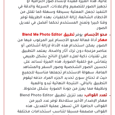
عالية، هذه الميزة مفيدة لإنشاء صور احترافية أو
تجهيز الصور للتصميم والإعلانات، السرعة والدقة في
التنفيذ تجعل العملية بسيطة وسهلة كما تقلل من
الأخطاء الشائعة، إزالة الخلفيات بهذه الطريقة توفر
وقتا كبيرا وتمنح المستخدم تحكما أفضل في تعديل
الصور.
محو الأجسام:
يوفر
تطبيق Blend Me Photo Editor
مهكر
أداة فعالة لمحو الأجسام غير المرغوب فيها من
الصور، يمكن استخدام هذه الأداة لإزالة أشخاص أو
عناصر مزعجة دون ترك آثار واضحة، يعتمد التطبيق
على تقنيات ذكية لملء الفراغ الناتج بشكل طبيعي
يتماشى مع خلفية الصورة، هذه الميزة تساعد على
تحسين الصور الشخصية وصور السفر والمشاهد
العامة، سهولة الاستخدام تجعلها مناسبة للجميع
حيث لا تحتاج سوى تحديد الجزء المراد حذفه ليقوم
التطبيق بالباقي، النتيجة النهائية تبدو واقعية
ونظيفة مما يعزز من جودة الصورة بشكل ملحوظ.
تعدد القوالب:
بعد تنزيل تطبيق Blend Photo Editor
مهكر الإصدار الأخير ستلاحظ توفر عدد كبير من
القوالب الجاهزة التي تسهل عملية التعديل، هذه
القوالب مصممة مسبقا لتناسب استخدامات مختلفة