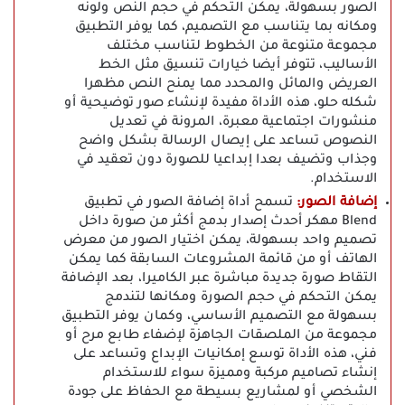
الصور بسهولة، يمكن التحكم في حجم النص ولونه
ومكانه بما يتناسب مع التصميم، كما يوفر التطبيق
مجموعة متنوعة من الخطوط لتناسب مختلف
الأساليب، تتوفر أيضا خيارات تنسيق مثل الخط
العريض والمائل والمحدد مما يمنح النص مظهرا
شكله حلو، هذه الأداة مفيدة لإنشاء صور توضيحية أو
منشورات اجتماعية معبرة، المرونة في تعديل
النصوص تساعد على إيصال الرسالة بشكل واضح
وجذاب وتضيف بعدا إبداعيا للصورة دون تعقيد في
الاستخدام.
إضافة الصور:
تسمح أداة إضافة الصور في تطبيق
Blend مهكر أحدث إصدار بدمج أكثر من صورة داخل
تصميم واحد بسهولة، يمكن اختيار الصور من معرض
الهاتف أو من قائمة المشروعات السابقة كما يمكن
التقاط صورة جديدة مباشرة عبر الكاميرا، بعد الإضافة
يمكن التحكم في حجم الصورة ومكانها لتندمج
بسهولة مع التصميم الأساسي، وكمان يوفر التطبيق
مجموعة من الملصقات الجاهزة لإضفاء طابع مرح أو
فني، هذه الأداة توسع إمكانيات الإبداع وتساعد على
إنشاء تصاميم مركبة ومميزة سواء للاستخدام
الشخصي أو لمشاريع بسيطة مع الحفاظ على جودة