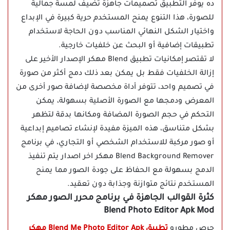
ده يوفر التطبيق تصميمات جاهزة تضيف لمسة جمالية
للصورة، هذا التنوع يمنح المستخدم حرية كبيرة في الإبداع
واختيار الشكل النهائي المناسب دون الحاجة لاستخدام
تطبيقات إضافية أو البحث عن خلفيات خارجية.
لا تقتصر إمكانيات تطبيق Blend مهكر الإصدار الأخير على
إزالة الخلفيات فقط بل يمكن بعد ذلك دمج أكثر من صورة
في تصميم واحد، تتوفر أداة مخصصة لإضافة صور أخرى من
المعرض ودمجها مع الصورة الأصلية بسهولة، يمكن
التحكم في حجم الصورة المضافة ومكانها بدقة لتظهر
بشكل متناسق، هذه الميزة مفيدة لإنشاء تصاميم إبداعية
أو صور مركبة للاستخدام الشخصي أو التجاري، في برنامج
Blend Background Remover مهكر اخر اصدار يتم تنفيذ
الدمج بسهولة مع الحفاظ على جودة الصور مما يمنح
المستخدم نتائج متوازنة وجذابة دون تعقيد.
كثرة القوالب الجاهزة في برنامج محرر الصور مهكر
Blend Photo Editor Apk Mod
حرص مطورو
تطبيق Blend Me Photo Editor Apk مهكر