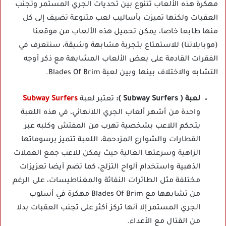
مهكرة هذه الألعاب تتنوع بين تحديات الجري المستمر وتجنب
العقبات ولكنها تميزت بأساليب لعب متنوعة تضيف إلى كل
منها طابعا خاصا، يمكن تحميل هذه الألعاب من موقعنا
(موبايلاتنا) للاستمتاع بتجربة مشابهة وشيقة، سنتعرف في
الفقرات القادمة على بعض الألعاب المشابهة مع ذكر أوجه
التشابه والاختلاف بينها وبين لعبة Blades Of Brim.
لعبة ( Subway Surfers ):
تعتبر لعبة
Subway Surfers
واحدة من أشهر ألعاب الجري اللانهائي، في هذه اللعبة
يتحكم اللاعب بشخصية تهرب من المفتش وكلبه عبر
القطارات والشوارع المزدحمة، اللعبة تتميز برسوماتها
الزاهية وسرعتها العالية حيث يمكن للاعب جمع العملات
الذهبية واستخدام ألواح التزلج، كما تضم أيضا تعزيزات
مختلفة مثل الطائرات النفاثة والمغناطيسات، على الرغم
من تشابهها مع Blades Of Brim مهكرة في أسلوب
الجري المستمر إلا أنها تركز أكثر على تجنب العقبات بدلا
من القتال مع الأعداء.