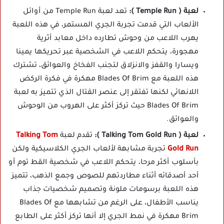
لعبة ( Temple Run ):
تعد لعبة Temple Run من أوائل
الألعاب التي قدمت تجربة الجري المستمر، في هذه اللعبة
يهرب اللاعب من وحوش تطارده داخل معابد أثرية
مهجورة، يتحكم اللاعب في الشخصية عبر تحريكها يمينا
ويسارا والقفز والانزلاق لتجنب الفخاخ والعوائق، تشترك
هذه اللعبة مع Blades Of Brim مهكرة في فكرة الركض
اللانهائي لكنها تفتقر إلى عنصر القتال الذي تتميز به لعبة
Blades Of Brim حيث تركز أكثر على الهروب من الوحوش
والعوائق.
لعبة ( Talking Tom Gold Run ):
تقدم لعبة
Talking Tom
Gold Run
تجربة مشابهة لألعاب الجري الكلاسيكية ولكن
بأسلوب أكثر مرحا، يتحكم اللاعب في شخصية القط توم أو
أحد أصدقائه أثناء مطاردتهم للصوص وجمع الذهب، تتميز
هذه اللعبة برسومات ملونة وتصميم شخصيات جذاب
يناسب الأطفال، على الرغم من تشابهها مع Blades Of
Brim مهكرة في نمط الجري إلا أنها تركز أكثر على الطابع