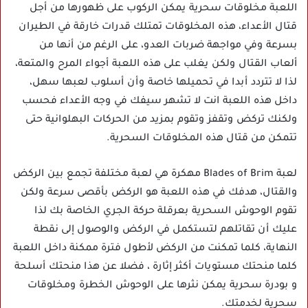
اللعبة مخلوقات سحرية يمكن الركوب على ظهورها من أجل
قتال الأعداء، هذه المخلوقات تمتلك قدرات خارقة في الطيران
بسرعة وفي مواجهة ضربات العدو، على الرغم من أنها من
ألعاب القتال ولكن يغلب على هذه اللعبة أجواء المرح والمتعة،
لذا لا تتردد أبدا في تحميلها خاصة وأن أسلوب لعبها سهل،
داخل هذه اللعبة انت لا تشهر سيفك في وجه الأعداء فحسب
ولكنك تركض وتقفز وتقوم بمزيد من الحركات البهلوانية حتى
تتمكن من قتال هذه المخلوقات السحرية.
لعبة Blades of Brim مهكرة هي لعبة مختلفة تجمع بين الركض
والقتال، هدفك في هذه اللعبة هو الركض بأقصى سرعة ولكن
تقوم الوحوش السحرية بعرقلة حركة الجري الخاصة بك لذا
عليك أن تقاتلهم لتستكمل في الركض والوصول إلى نقطة
النهاية، كلما تمكنت من الركض لأطول فترة ممكنة داخل اللعبة
كلما منحتك مستويات أكثر إثارة ، فضلا عن هذا منحتك أسلحة
و بودرة سحرية يمكن نثرها على الوحوش الخطرة ومخلوقات
سحرية لخدمتك.