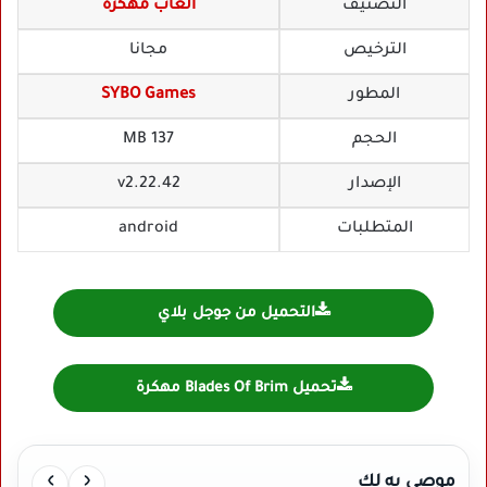
التصنيف
العاب مهكرة
الترخيص
مجانا
المطور
SYBO Games
الحجم
137 MB
الإصدار
v2.22.42
المتطلبات
android
التحميل من جوجل بلاي
تحميل Blades Of Brim مهكرة
›
‹
موصي به لك