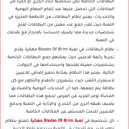
البطاقات الخاصة بكل شخصية أثناء الجري أو كجزء من
المكافآت التي تحصل عليها عند إتمام المهام اليومية
والتحديات، يعتبر نظام البطاقات من الأنظمة المثيرة في
اللعبة حيث تقدر جمع عدد معين من البطاقات لفتح
شخصيات جديدة مما يضيف إحساسا بالإنجاز مع تقدمك
في اللعبة.
نظام البطاقات في لعبة Blades Of Brim مهكرة يقدم
تجربة رائعة للاعبين حيث يمكنهم جمع البطاقات الخاصة
بشخصيات معينة لفتحها واستخدامها في الجولات
التالية، يعتبر هذا النظام بمثابة تحفيز إضافي للاعبين
لاستمرار اللعب حيث يشعرون بالتقدم والتطور مع كل
بطاقة يتم جمعها، كما أن التحديات اليومية والصناديق
المخبأة توفر المزيد من الفرص لجمع هذه البطاقات مما
يضيف طبقة أخرى من التحدي والإثارة في اللعبة ويدفع
اللاعبين للبحث المستمر عن المكافآت الخاصة.
كل شخصية في
لعبة Blades Of Brim مهكرة
تتمتع بنظام
تطور فريد، مع تقدمك في اللعبة ستجمع نقاط الخبرة