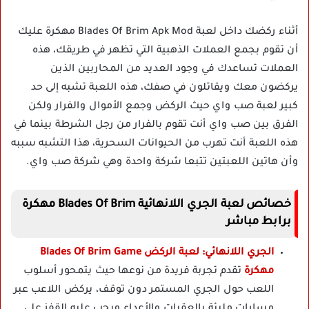
أثناء ركضك داخل لعبة Blades Of Brim Apk Mod مهكرة عليك
أن تقوم بجمع العملات الذهبية التي تظهر في طريقك، هذه
العملات تساعدك في وجود العديد من المحاربين الذين
يركضون معك ويقاتلون في صفك، هذه اللعبة تشبه إلى حد
كبير لعبة صب واي حيث الركض وجمع الأموال والفرار ولكن
الفرق بين صب واي أنت تقوم بالفرار من رجل الشرطة بينما في
هذه اللعبة أنت تهرب من الحيوانات السحرية، هذا التشبه سببه
وأن هاتين اللعبتين تتبعا شركة واحدة وهي شركة صب واي.
خصائص لعبة الجري اللانهائية Blades Of Brim مهكرة
برابط مباشر
الجري اللانهائي:
لعبة الركض Blades Of Brim Game
مهكرة
تقدم تجربة فريدة من نوعها حيث يتمحور أسلوب
اللعب حول الجري المستمر دون توقف، يركض اللاعب عبر
مسارات مليئة بالعقبات والأعداء ويجب عليه القفز على