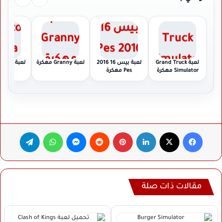
لعبة Grand Truck
لعبة بيس 16 2016
لعبة Granny مهكرة
لعبة sa
Simulator مهكرة
Pes مهكرة
مهكر
فيسبوك
‫X
لينكدإن
بينتيريست
ماسنجر
واتساب
تيلقرام
مقالات ذات صلة