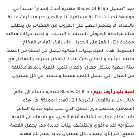
بعد “تحميل Blades Of Brim مهكرة أحدث إصدار” ستبدأ في
مواجهة تحديات قتالية مستمرة أثناء الجري عبر مسارات مليئة
بالأعداء، لا يقتصر اللعب على الهروب من العقبات بل يتطلب
منك مواجهة الوحوش باستخدام السيف أو تنفيذ حركات قتالية
معقدة مثل القفز على الجدران والانزلاق لتفادي الفخاخ
المتنوعة، هذه الميكانيكيات القتالية تجعل كل لحظة من اللعبة
مليئة بالإثارة والتحدي حيث عليك التفكير بسرعة والتفاعل مع
بيئة اللعبة بشكل فعال، وكمان تتميز اللعبة بأنماط مختلفة
من القتال التي تجعل اللعب ممتعا ومتجددا في كل مستوى.
لعبة بليدز أوف بريم
Blades Of Brim مهكرة تأخذك إلى عالم
خيالي مليء بالقوى الشريرة التي تهدد المملكة، في هذه
المغامرة ستلعب دور البطل الذي يجب عليه حماية العالم
باستخدام مهاراته القتالية أثناء الجري، مع تقدمك في اللعبة
ستواجه أعداء أقوى وتكتشف بيئات جديدة مما يجعل القصة
تصبح أكثر إثارة وتحديا، كل مستوى جديد يقدم لك مهمة