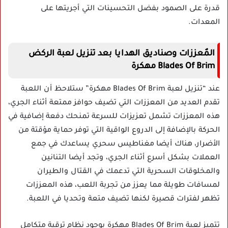
قدرة على الصمود بفضل التحسينات التي أجريتها على
المعدات.
المٌعززات وصناديق الهدايا بعد تنزيل لعبة الركض
Blades Of Brim مهكرة
عند “تنزيل لعبة Blades Of Brim مهكرة” ستلاحظ أن اللعبة
تقدم العديد من المعززات التي تضيف حوافز ممتعة أثناء الجري،
هذه المعززات تشمل تعزيزات للسرعة تمنحك دفعة إضافية في
الحركة بالإضافة إلى الدروع الواقية التي توفر حماية مؤقتة من
الأضرار، هناك أيضا مغناطيس سحري يساعدك في جمع
العملات بشكل أسرع أثناء الجري، وتجد أيضا التنانين
والمخلوقات السحرية التي تدعمك في القتال والطيران
لمسافات طويلة مما يعزز من تجربة اللعب، هذه المعززات
تظهر لفترات قصيرة لكنها تضيف متعة وتحديا في اللعبة.
تتميز لعبة Blades Of Brim مهكرة بوجود نظام ترقية متكامل