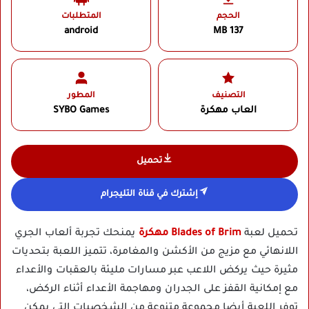
الحجم
المتطلبات
android
137 MB
التصنيف
المطور
العاب مهكرة
SYBO Games‏
تحميل
إشترك في قناة التليجرام
تحميل لعبة
Blades of Brim مهكرة
يمنحك تجربة ألعاب الجري
اللانهائي مع مزيج من الأكشن والمغامرة، تتميز اللعبة بتحديات
مثيرة حيث يركض اللاعب عبر مسارات مليئة بالعقبات والأعداء
مع إمكانية القفز على الجدران ومهاجمة الأعداء أثناء الركض،
توفر اللعبة أيضا مجموعة متنوعة من الشخصيات التي يمكن