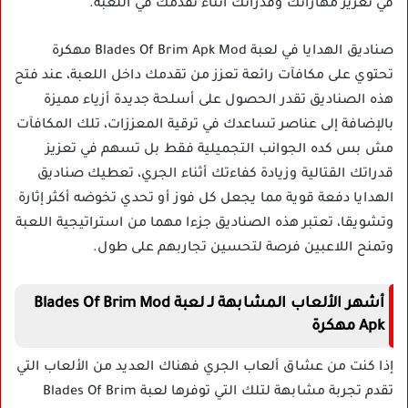
في تعزيز مهاراتك وقدراتك أثناء تقدمك في اللعبة.
صناديق الهدايا في لعبة Blades Of Brim Apk Mod مهكرة
تحتوي على مكافآت رائعة تعزز من تقدمك داخل اللعبة، عند فتح
هذه الصناديق تقدر الحصول على أسلحة جديدة أزياء مميزة
بالإضافة إلى عناصر تساعدك في ترقية المعززات، تلك المكافآت
مش بس كده الجوانب التجميلية فقط بل تسهم في تعزيز
قدراتك القتالية وزيادة كفاءتك أثناء الجري، تعطيك صناديق
الهدايا دفعة قوية مما يجعل كل فوز أو تحدي تخوضه أكثر إثارة
وتشويقا، تعتبر هذه الصناديق جزءا مهما من استراتيجية اللعبة
وتمنح اللاعبين فرصة لتحسين تجاربهم على طول.
أشهر الألعاب المشابهة لـ لعبة Blades Of Brim Mod
Apk مهكرة
إذا كنت من عشاق ألعاب الجري فهناك العديد من الألعاب التي
تقدم تجربة مشابهة لتلك التي توفرها لعبة Blades Of Brim