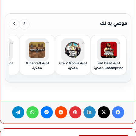
›
‹
موصي به لك
لعبة Red Dead
لعبة Gta V Mobile
لعبة Minecraft
Redemption مهكرة
مهكرة
مهكرة
مهكر
فيسبوك
‫X
لينكدإن
بينتيريست
ماسنجر
واتساب
تيلقرام