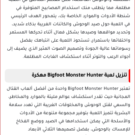
المظلمة والوحوش الغامضة، تظل معظم المناطق في اللعبة
مظلمة، مما يتطلب منك استخدام المصابيح المتوفرة في
شنطة الأدوات والموارد الخاصة بك، يتمحور الهدف الرئيسي
في اللعبة حول صيد الوحوش والكائنات الغريبة بذكاء شديد،
وتحديد مواقعها وصيدها بشكل فعال أثناء تحركها المستمر
واختفائها باستمرار، تستحوذ اللعبة على انتباهك بفضل
رسوماتها عالية الجودة وتصميم الصوت المثير الذي يضيف إلى
أجواء الرعب والتوتر أثناء استكشاف الغابات المظلمة.
تنزيل لعبة Bigfoot Monster Hunter مهكرة
تعتبر Bigfoot Monster Hunter واحدة من أفضل ألعاب القتال
المجانية حيث تقدر استكشاف عوالم مليئة بالموارد والمخاطر،
والسعي لقتل الوحوش والمخلوقات الغريبة التي تهدد سلامة
البشرية تتميز اللعبة بتوفير مجموعة متنوعة من الأدوات
والأسلحة التي يمكن استخدامها في الصيد ووضع الفخاخ
للإمساك بالوحوش، بفضل تصميمها الثلاثي الأبعاد