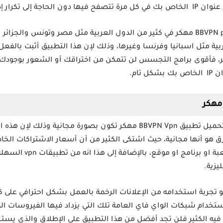
تكرار إذن الحماية.
يكثر استخدام تطبيق BBVPN premium Apk مهكر في كثير من الدول العربية مثل مصر وتون
بية مثل اسبانيا وفرنسا وغيرها، وذلك لإن هذا التطبيق أثبت بالفعل
تر، فأقوى برامج التجسس لن تتمكن من اختراقك أو الشعور بوجودك 
تام.
كل هذه المميزات التي يمنحها لك تحميل تطبيق BBVPN Vpn مهكر تكون بصورة
ق هو أنها مجانية، حيث اشتكى الكثير من أن أسعار الاشتراكات الخا
هذا التطبيق يمكن تجاوز ح
يزية.
 مهكر الذي يخلو تجربة استخدامه من الإعلانات الرخمة بالعمل بشكل احترافي 
 استخدام شبكات الواي فاي العامة تلك التي يزداد فيها الفيروسات ا
فيه الكثير فلن تجد أفضل من هذا التطبيق على الإطلاق والذي يستخد