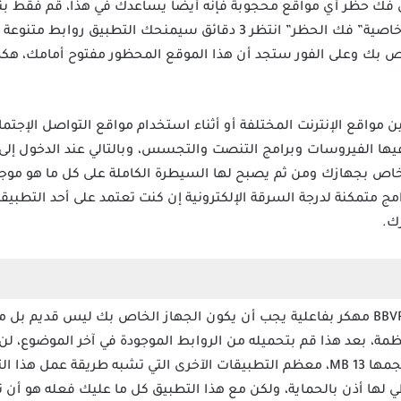
ة في فك حظر أي مواقع محجوبة فإنه أيضا يساعدك في هذا، قم فقط 
وضعه داخل التطبيق واضغط على خاصية” فك الحظر” انتظر 3 دقائق سيمن
ك وعلى الفور ستجد أن هذا الموقع المحظور مفتوح أمامك، هكذا ا
ل بين مواقع الإنترنت المختلفة أو أثناء استخدام مواقع التواصل الإجتم
فيها الفيروسات وبرامج التنصت والتجسس، وبالتالي عند الدخول إلى
الفيروسات بتصيد عنوان IP الخاص بجهازك ومن ثم يصبح لها السيطرة الكاملة على كل 
ج متمكنة لدرجة السرقة الإلكترونية إن كنت تعتمد على أحد التطبيقا
لكي تستخدم تحميل تطبيق BBVPN Vpn مهكر بفاعلية يجب أن يكون الجهاز الخاص بك ليس 
ظمة، بعد هذا قم بتحميله من الروابط الموجودة في آخر الموضوع، ل
بالفعل مثبت على هاتفك حيث إن حجمها 13 MB، معظم التطبيقات الآخرى التي تشبه
 لها أذن بالحماية، ولكن مع هذا التطبيق كل ما عليك فعله هو أن 