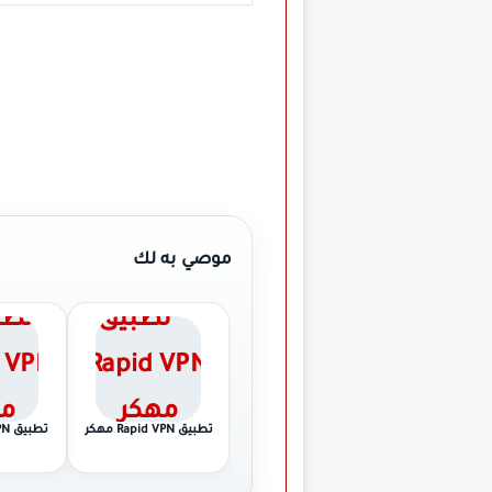
موصي به لك
تطبيق Rapid VPN مهكر
تطب