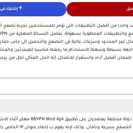
ميل
إشترك في ق
ق BBVPN Vpn مهكر يعد واحدا من أفضل التطبيقات التي توفر للمستخدمين تجربة ت
ال غير المحدود وسرعات عالية في التصفح والتحميل إلى جانب حماية ك
واجهة بسيطة وسهلة الاستخدام ما يجعله مناسبا للمبتدئين والمحت
المية لضمان أفضل أداء واستقرار للاتصال، إنه الحل المثالي لكل من ي
أكثر من 200 مليون مستخدم من 15 دولة مخت
يوفر لهم هذا التطبيق المجاني حر