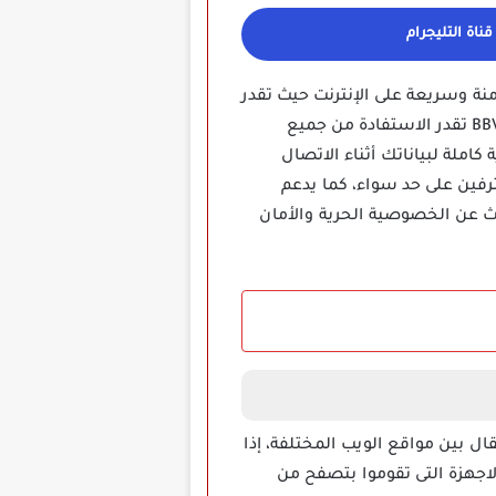
ناة التليجرام
صفح آمنة وسريعة على الإنترنت حيث تقدر
تجاوز القيود الجغرافية وفتح المواقع والتطبيقات المحظورة بسهولة، بفضل النسخة المهكرة من BBVPN تقدر الاستفادة من جميع
املة لبياناتك أثناء الاتصال
رفين على حد سواء، كما يدعم
بحث عن الخصوصية الحرية والأمان
لفة يعتمدون على تطبيق BBVPN Mod Apk مهكر أثناء الانتقال بين مواقع الويب المختلفة، إذا
ية التصفح بسرعة وبأمان، وذلك لإنه يقوم ب إخفاء عنوان IP الخاص بالاجهزة التى تقوموا بتصفح من