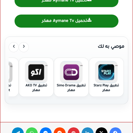
تحميل Aymane Tv مهكر
تحميل Aymane Tv مهكر
›
‹
موصي به لك
تطبيق Starz Play
تطبيق Simo Drama
تطبيق AKO TV
ت
مهكر
مهكر
مهكر
Shoot مهكر
فيسبوك
‫X
لينكدإن
بينتيريست
ماسنجر
واتساب
تيلقرام