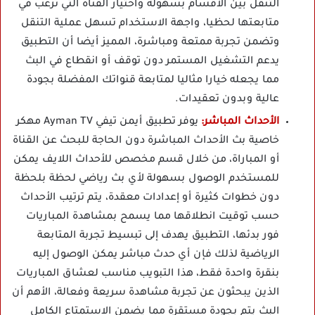
التنقل بين الأقسام بسهولة واختيار القناة التي ترغب في
متابعتها لحظيا، واجهة الاستخدام تسهل عملية التنقل
وتضمن تجربة ممتعة ومباشرة، المميز أيضا أن التطبيق
يدعم التشغيل المستمر دون توقف أو انقطاع في البث
مما يجعله خيارا مثاليا لمتابعة قنواتك المفضلة بجودة
عالية وبدون تعقيدات.
الأحداث المباشر:
يوفر تطبيق أيمن تيفي Ayman TV مهكر
خاصية بث الأحداث المباشرة دون الحاجة للبحث عن القناة
أو المباراة، من خلال قسم مخصص للأحداث اللايف يمكن
للمستخدم الوصول بسهولة لأي بث رياضي لحظة بلحظة
دون خطوات كثيرة أو إعدادات معقدة، يتم ترتيب الأحداث
حسب توقيت انطلاقها مما يسمح بمشاهدة المباريات
فور بدئها، التطبيق يهدف إلى تبسيط تجربة المتابعة
الرياضية لذلك فإن أي حدث مباشر يمكن الوصول إليه
بنقرة واحدة فقط، هذا التبويب مناسب لعشاق المباريات
الذين يبحثون عن تجربة مشاهدة سريعة وفعالة، الأهم أن
البث يتم بجودة مستقرة مما يضمن الاستمتاع الكامل