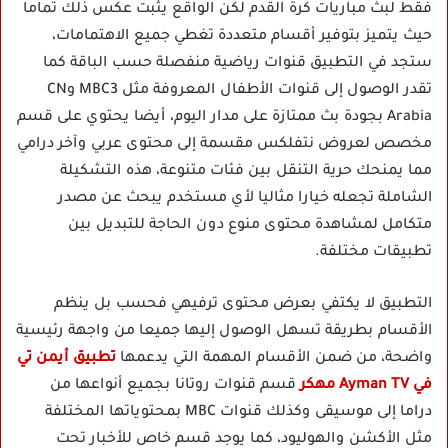
فقط لبث مباريات كرة القدم لكن الواقع يثبت عكس ذلك تماما
حيث يتميز بتوفير أقسام متعددة تغطي جميع الاهتمامات،
ستجد في التطبيق قنوات رياضية منفصلة حسب الباقة كما
تقدر الوصول إلى قنوات الأطفال المعروفة مثل MBC3 وCN
Arabia بجودة بث ممتازة على مدار اليوم، أيضا يحتوي على قسم
مخصص لعروض نتفلكس مقسمة إلى محتوى عربي وآخر درامي
مما يمنحك حرية التنقل بين فئات متنوعة، هذه التشكيلة
الشاملة تجعله خيارا مثاليا لأي مستخدم يبحث عن مصدر
متكامل لمشاهدة محتوى منوع دون الحاجة للتبديل بين
تطبيقات مختلفة.
التطبيق لا يكتفي بعرض محتوى ترفيهي فحسب بل ينظم
الأقسام بطريقة تسهل الوصول إليها جميعا من واجهة رئيسية
واضحة، من ضمن الأقسام المهمة التي يدعمها
تطبيق أيمن تي
في Ayman TV مهكر
قسم قنوات روتانا بجميع أنواعها من
دراما إلى موسيقى وكذلك قنوات MBC بمحتوياتها المختلفة
مثل الأكشن والهوليود، كما يوجد قسم خاص للأخبار تحت