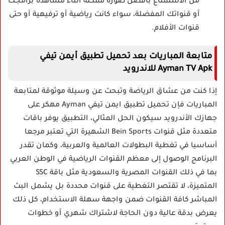
من الاستمتاع بأفضل صورة ممكنة أثناء مشاهدة برامجك
أو قنواتك المفضلة، سواء كانت رياضية أو ترفيهية أو حتى
قنوات الأفلام.
متابعة المباريات بعد تحميل تطبيق أيمن تيفي
Ayman TV Apk للاندرويد
إذا كنت من عشاق الرياضة وتبحث عن وسيلة موثوقة لمتابعة
المباريات فإن تحميل تطبيق ايمن تيفي Ayman مهكر على
جهازك الأندرويد سيكون الحل المثالي، التطبيق يوفر باقات
متعددة مثل قنوات Bein Sports الشهيرة التي تعتبر مرجعا
أساسيا في تغطية البطولات العالمية والعربية، وكمان تقدر
البرنامج الوصول إلى معظم القنوات الرياضية في الوطن العربي
بما في ذلك القنوات المصرية والسعودية مثل باقة SSC
المتميزة، لا تقتصر التغطية على قنوات محددة بل يشمل البث
المباشر كافة القنوات ضمن واجهة سهلة الاستخدام، كل ذلك
يعرض بدقة عالية دون الحاجة لاشتراك شهري أو خطوات