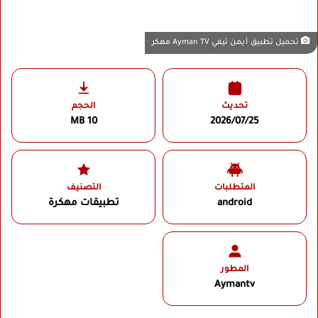
تحميل تطبيق أيمن تيفي Ayman TV مهكر
تحديث
الحجم
10 MB
2026/07/25
المتطلبات
التصنيف
android
تطبيقات مهكرة
المطور
Aymantv