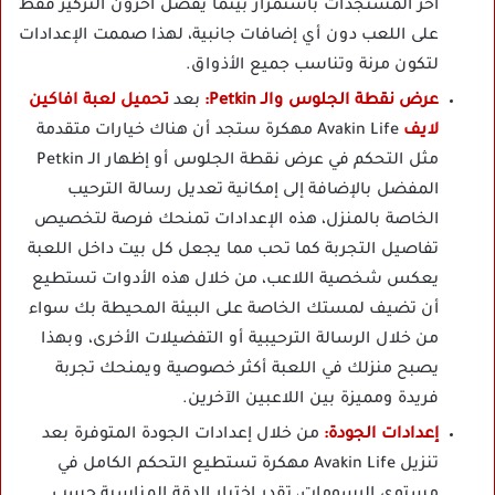
آخر المستجدات باستمرار بينما يفضل آخرون التركيز فقط
على اللعب دون أي إضافات جانبية، لهذا صممت الإعدادات
لتكون مرنة وتناسب جميع الأذواق.
عرض نقطة الجلوس والـ Petkin:
بعد
تحميل لعبة افاكين
لايف
Avakin Life مهكرة ستجد أن هناك خيارات متقدمة
مثل التحكم في عرض نقطة الجلوس أو إظهار الـ Petkin
المفضل بالإضافة إلى إمكانية تعديل رسالة الترحيب
الخاصة بالمنزل، هذه الإعدادات تمنحك فرصة لتخصيص
تفاصيل التجربة كما تحب مما يجعل كل بيت داخل اللعبة
يعكس شخصية اللاعب، من خلال هذه الأدوات تستطيع
أن تضيف لمستك الخاصة على البيئة المحيطة بك سواء
من خلال الرسالة الترحيبية أو التفضيلات الأخرى، وبهذا
يصبح منزلك في اللعبة أكثر خصوصية ويمنحك تجربة
فريدة ومميزة بين اللاعبين الآخرين.
إعدادات الجودة:
من خلال إعدادات الجودة المتوفرة بعد
تنزيل Avakin Life مهكرة تستطيع التحكم الكامل في
مستوى الرسومات، تقدر اختيار الدقة المناسبة حسب