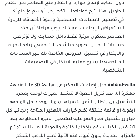
دون الحاجة لإنفاق موارد أو انتظار فتح العناصر عبر التقدم
الطويل، هذا يتيح خواzirمات تخصيص أوسع وإبداع أكبر
في تصميم المساحات الشخصية ودعوة الأصدقاء للزيارة
لاستعراض الإبداعات، مع ذلك يجب مراعاة أن هذه
العناصر ستكون مرئية فقط داخل حسابك ولا تؤثر على
حسابات الآخرين بصورة مباشرة، النتيجة هي زيادة الحرية
والابتكار في تنسيق العروض الخاصة بك عبر المساحات
المتاحة، هذا يسرع عملية الابتكار في التصميمات
الشخصية.
ملاحظة هامة
حول إضافات التهكير في Avakin Life 3D Avatar
مهكرة أنه بعد تنزيل اللعبة لا تنشط الميزات لوحده بمجرد
التشغيل بل يتطلب الأمر تشغيلها يدويا، يوجد داخل الواجهة
أيقونة أو قائمة منبثقة تضم خيارات التهكير المتاحة وبجانب كل
خيار زر تشغيل تقدر النقر عليه لتشغيل الميزة المطلوبة، بعد
تشغيل الخيارات قم بإخفاء القائمة والعودة للعب للاستمتاع
بالمزايا الجديدة بدون قيود، هذه الآلية تمنح اللاعب التحكم