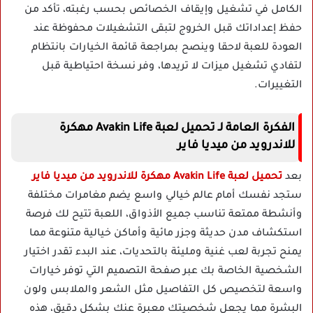
الكامل في تشغيل وإيقاف الخصائص بحسب رغبته، تأكد من
حفظ إعداداتك قبل الخروج لتبقى التشغيلات محفوظة عند
العودة للعبة لاحقا وينصح بمراجعة قائمة الخيارات بانتظام
لتفادي تشغيل ميزات لا تريدها، وفر نسخة احتياطية قبل
التغييرات.
الفكرة العامة لـ تحميل لعبة Avakin Life مهكرة
للاندرويد من ميديا فاير
بعد
تحميل لعبة Avakin Life مهكرة للاندرويد من ميديا فاير
ستجد نفسك أمام عالم خيالي واسع يضم مغامرات مختلفة
وأنشطة ممتعة تناسب جميع الأذواق، اللعبة تتيح لك فرصة
استكشاف مدن حديثة وجزر مائية وأماكن خيالية متنوعة مما
يمنح تجربة لعب غنية ومليئة بالتحديات، عند البدء تقدر اختيار
الشخصية الخاصة بك عبر صفحة التصميم التي توفر خيارات
واسعة لتخصيص كل التفاصيل مثل الشعر والملابس ولون
البشرة مما يجعل شخصيتك معبرة عنك بشكل دقيق، هذه