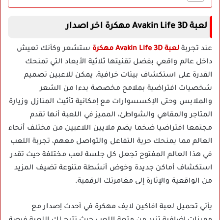
لعبة Avakin Life 3D مهكرة اخر اصدار
عند تجربة
لعبة Avakin Life 3D مهكرة
ستشعر وكأنك تعيش
داخل عالم واقعي بفضل تقنيتها ثلاثية الأبعاد التي تمنحك
القدرة على استكشاف بيئات خرافية، يمكن للاعبين تصميم
شخصيات افتراضية بملامح مخصصة بدءا من الشعر
والملابس وحتى الإكسسوارات مع إمكانية تأثيث المنازل وزيارة
المتاجر والمقاهي والشواطئ، المميز في اللعبة أنها تقدم
مجتمعا افتراضيا ضخما يضم ملايين اللاعبين من مختلف أنحاء
العالم مما يمنحك حرية التفاعل والتواصل معهم، تجربة اللعب
في هذا العالم المفتوح تجعل كل جلسة لعب مختلفة حيث تقدر
استكشاف أماكن جديدة وخوض أنشطة متنوعة تضيف المزيد
من الواقعية والإثارة إلى مغامرتك الرقمية.
يأتي تحميل لعبة افاكين لايف مهكرة في أحدث إصدار مع