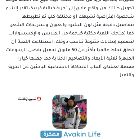
مميزات إضافية تزيد من متعة اللعب حيث تتيح لك اللعبة فرصة
تحويل حياتك من واقع عادي إلى تجربة خيالية فريدة، تقدر إنشاء
شخصية افتراضية تشبهك أو مختلفة كليا ثم تظبيطها
بتفاصيل دقيقة مثل لون البشرة والعيون وتسريحات الشعر،
كما تمنحك اللعبة مكتبة ضخمة من الملابس والإكسسوارات
لتصميم إطلالات متنوعة تناسب ذوقك، استطاعت اللعبة أن
تحقق نجاحا عالميا بأكثر من 50 مليون تحميل بفضل الرسومات
المبهرة ثلاثية الأبعاد والتصاميم الجذابة مما جعلها خيارا
مفضلا لعشاق ألعاب المحاكاة الاجتماعية الباحثين عن الحرية
والتميز.