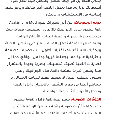
جمالي فقط بل هو أيضا عنصر اجتماعي حيث تقدر دعوة
أصدقائك لزيارته، هذا يجعل اللعبة أكثر تفاعلا ويوفر متعة
إضافية في الاستكشاف والابتكار.
جودة الرسومات:
من أبرز مميزات لعبة Avakin Life Mod
Apk مهكره جودة الجرافيك 3D عالي المصممة بعناية حيث
تمنحك تجربة بصرية واقعية للغاية، الألوان الزاهية
والتفاصيل الدقيقة تجعل العالم الافتراضي ينبض بالحياة
ويجذبك للاستكشاف لفترات أطول، الشخصيات مصممة
باحترافية عالية مما يجعلها قريبة جدا من الواقع، كما أن
تحديثات اللعبة تضيف تحسينات بصرية جديدة باستمرار
مما يضمن تجربة ممتعة دائما، هذه الجرافيك وهمي
وصورة تخطف العين لا تضيف فقط للجانب الجمالي بل
تساهم أيضا في تعزيز الشعور بالاندماج داخل اللعبة
وتجعل الأجواء أكثر حيوية وواقعية.
المؤثرات الصوتية:
تتميز لعبة Avakin Life Apk مهكرة
بامتلاكها مؤثرات صوتية رائعة تزيد من الواقعية أثناء
اللعب، ستسمع أصوات التفاعل مع الأشياء من حولك