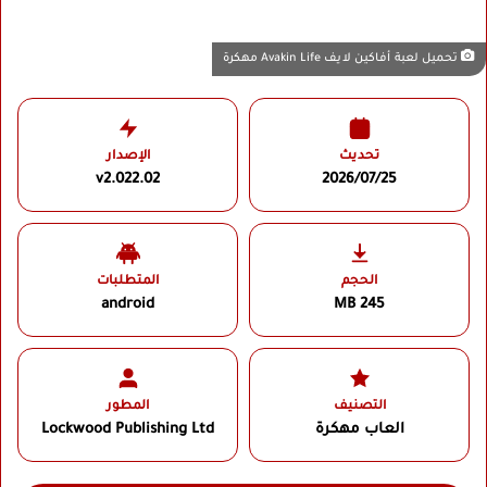
تحميل لعبة أفاكين لايف Avakin Life مهكرة
تحديث
الإصدار
v2.022.02
2026/07/25
الحجم
المتطلبات
android
245 MB
التصنيف
المطور
العاب مهكرة
Lockwood Publishing Ltd‏