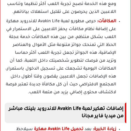
ومع هذه الخدمة تصبح تجربة اللعب أكثر تنظيما وتناسب
اللاعبين الذين يحرصون على تقليل استهلاك بياناتهم.
المكافآت:
حرص مطورو لعبة Avakin Life للاندرويد مهكرة
على إضافة نظام مكافآت يحفز اللاعبين على الاستمرار في
اللعب بشكل منتظم، من بين هذه المكافآت خدمة عجلة
الحظ التي تمنحك جوائز متنوعة مثل الأموال والعناصر
الإضافية، هذه الجوائز تجعل تجربة اللعب أكثر حماسا
وتزيد من فرصك لتطوير شخصيتك داخل اللعبة، كما أن
المكافآت اليومية تشجعك على تسجيل الدخول باستمرار،
هذه الإضافات تجعل اللاعبين يقضون وقتا أطول داخل
المجتمع الافتراضي حيث أن كل مكافأة جديدة تعتبر فرصة
لاكتشاف محتوى إضافي يزيد من متعة اللعب.
إضافات تهكير لعبة Avakin Life للاندرويد بلينك مباشر
من ميديا فاير مجانا
زيادة الخبرة:
بعد
تحميل Avakin Life مهكرة
سيلاحظ