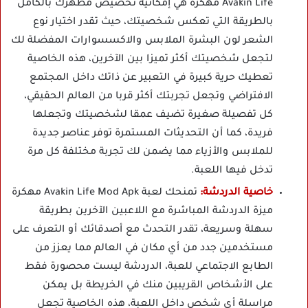
Avakin Life مهكره هي إمكانية تخصيص مظهرك بالكامل
بالطريقة التي تعكس شخصيتك، حيث تقدر اختيار نوع
الشعر لون البشرة الملابس والاكسسوارات المفضلة لك
لتجعل شخصيتك أكثر تميزا بين الآخرين، هذه الخاصية
تعطيك حرية كبيرة في التعبير عن ذاتك داخل المجتمع
الافتراضي وتجعل تجربتك أكثر قربا من العالم الحقيقي،
كل تفصيلة صغيرة تضيف عمقا لشخصيتك وتجعلها
فريدة، كما أن التحديثات المستمرة توفر عناصر جديدة
للملابس والأزياء مما يضمن لك تجربة مختلفة كل مرة
تدخل فيها اللعبة.
خاصية الدردشة:
تمنحك لعبة Avakin Life Mod Apk مهكرة
ميزة الدردشة المباشرة مع اللاعبين الآخرين بطريقة
سهلة وسريعة، تقدر التحدث مع أصدقائك أو التعرف على
مستخدمين جدد من أي مكان في العالم مما يعزز من
الطابع الاجتماعي للعبة، الدردشة ليست محصورة فقط
على الأشخاص القريبين منك في الخريطة بل يمكن
مراسلة أي شخص داخل اللعبة، هذه الخاصية تجعل