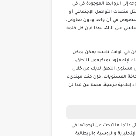
Arabic Dictiona مهكر الآن عبر موقعنا، توجه إلى الروابط الموجودة في في
مثل منصات التواصل الإجتماعي أو
من النصوص في آن واحد ودون تعارض،
والأمر المذهل أنه سيمنحك نفس السرعة، يعتمد هذا التطبيق على الترجمة الذكية، التي تعتمد بشكل أساسي على الـ AI، لهذا فإن كل كلمة
ط على كونه قاموس للترجمة، ولكن في الوقت نفسه يمكن يمكن
ك لإنه مزود بميكرفون للنطق،
يس مستوى النطق لديك من خلال
كافة المستويات، فإن كنت مبتدىء
إعلانية مزعجة، فضلا عن هذا لن
اظ بالكلمات التي دائما ما تبحث عن ترجمتها في
إنجليزية والروسية والإيطالية