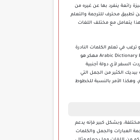
ام ليك لك، به ميزة رائعة ينفرد بها عن غيره من
 عن تطبيق محترف للترجمة والتعلم
 نفسه، بجانب هذا يتعامل مع مختلف اللغات
ترغب في تعلم الكلمات النادرة
والصعبة، أو ترغب في ترجمة فورية متميزة أثناء المحادثات المكتوبة أو الصوتية فإن تطبيق Arabic Dictionary & Translator مهكر هو
دت السفر لأي دولة أجنبية
بيديك الكثير من الجمل التي
، وهكذا الأمر بالنسبة للخطوط
Arabic Dictionary & Translator Mod ap مهكر مع أكثر من 20 لغة مختلفة، وبشكل كبير فإنه يدعم
رجمة العبارات والجمل والكلمات