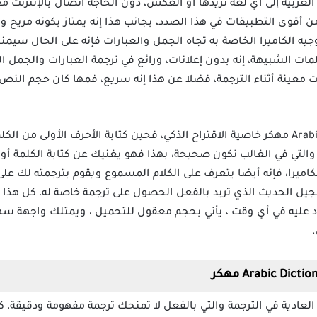
د واحد من أقوى التطبيقات في هذا الصدد، بجانب هذا إنه يمتاز بكونه مر
و توجيه الكاميرا الخاصة به تجاه الجمل والعبارات فإنه على الحال 
لمات الشبيهة، إنه بدون إعلانات، ورائع في ترجمة العبارات والجمل الط
معينة أثناء الترجمة، فضلا عن هذا إنه سريع، فمها كان حجم النص 
بتطبيق Arabic Dictionary & Translator مهكر خاصية الاقتراح الذكي، فحين كتابة الأحرف ال
والتي في الغالب تكون صحيحة، بهذا فهو يغنيك عن كتابة الكلمة أو ا
يرا، فإنه أيضا يتعرف على الكلام المسموع ويقوم بترجمته لك على ال
يل الحديث الذي تريد بالفعل الحصول على ترجمة خاصة له، كل هذا يم
ماد عليه في أي وقت ، يأتي بحجم معقول للتحميل ، ويمتلك واجهة 
عادية في الترجمة والتي بالفعل لا تمنحك ترجمة مفهومة ودقيقة، كم