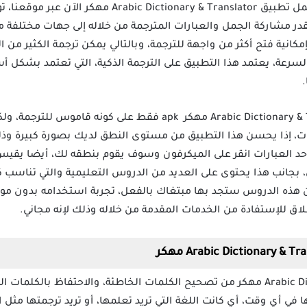
محدودة للترجمة؟ إن كنت كذلك فحمل تطبيق ry & Translator
قدر مشاركة الجمل والعبارات المترجمة من خلاله إلى جهات مختلفة 
يق إمكانية فتح أكثر من واجهة للترجمة، وبالتالي يمكن ترجمة الكثير 
.
لا تتوقف خدمات تطبيق Arabic Dictionary & Translator مهكر apk فق
ات، إذا يحسن هذا التطبيق من مستوى النطق لديك بصورة كبيرة وذل
حد العبارات انقر على الميكرفون وسوف يقوم بنطقه لك، أيضا يق
 بجانب هذا يحتوى على العديد من الدروس التعليمية والتي تناسب 
 هذه الدروس ستجد بها مبتغاك بالفعل، تجربة استخدامه بدون مواد 
لاق للإستفادة من الخدمات المقدمة من خلاله وذلك لإنه مجاني.
تقدر تطبيق Arabic Dictionary & Translator مهكر من تصحيح الكلمات الخاطئة، والاحتف
ي أي وقت، أي كانت اللغة التي تريد تعلمها، أو تريد ترجمتها مثل ال