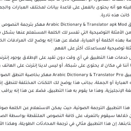
ذه اللغات المذكورة أو العكس، نادرا ما تجد تطبيق يتعامل مع هذا ا
ته هو أنه يحتوى بالفعل على قاعدة بيانات لمختلف العبارات والجمل
كانت هذه نادرة.
لا يكتفي تطبيق ictionary & Translator apk Mod
من الأمثلة التوضيحية التي تفسر لك الكلمة المستعلم عنها بشكل 
بهذه الكلمة أو العبارة، فضلا عن هذا إنه يوضح لك المرادفات ال
لة توضيحية لمساعدتك أكثر على الفهم.
 خدمات هذا التطبيق في أي وقت دون تقيد على الإطلاق بوجود إنترن
أننا في مكان لا يحتوى على شبكة، أو ليس لدينا إنترنت على الهاتف ون
يأتي تطبيق Arabic Dictionary & Translator Pro
لعبارة أو الجملة، بجانب هذا يوضح لك اللكنات المختلفة للنطق، إ
غة الإنجليزية، وهذا ما يقوم به هذا التطبيق، فضلا عن هذا إنه يرا
ذا التطبيق الترجمة الصوتية، حيث يمكن الاستعلام عن الكلمة صوتا
ية (OCR) والتي من خلالها سيقوم بالتعرف على كافة النصوص الملتقطة بواسطة
تابتها، إن هذا التطبيق مثالي في ترجمة المحادثات الطويلة، وهكذا ا