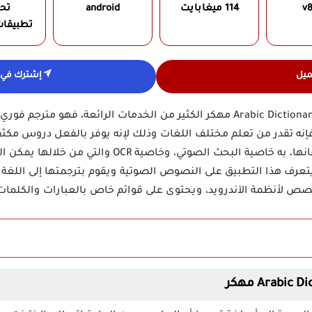
v8
114 ميغابايت
android
تح
تطبيقات
ميل
إشترك في ق
يقدم تحميل تطبيق Arabic Dictionary & Translator مهكر الكثير من الخدمات الرائ
نه تقدر من تعلم مختلف اللغات وذلك لإنه يوفر بالفعل دروس مكث
مستواك في هذه اللغة التي تريد إتقانها، به خاصية البحث 
تعرف هذا التطبيق على النصوص الصوتية ويقوم بترجمتها إلى اللغة ال
خصص لأنظمة الآندرويد، ويحتوى على قوائم خاص بالعبارات والكلمات