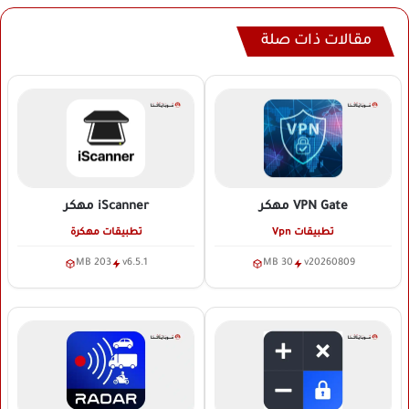
مقالات ذات صلة
VPN Gate
مهكر
iScanner
مهكر
تطبيقات Vpn
تطبيقات مهكرة
203 MB
v6.5.1
30 MB
v20260809