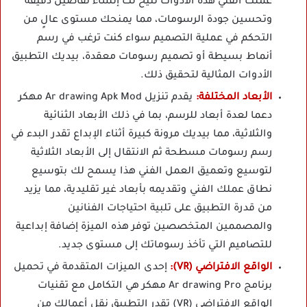
عملك الفني هذه الأدوات تتيح لك إنشاء تفاصيل دقيقة
وتحسين جودة الرسومات، مما يمنحك مستوى عالٍ من
التحكم في عملية التصميم سواء كنت ترغب في رسم
أنماط بسيطة أو تصميم رسومات معقدة، بيديك التطبيق
الأدوات المثالية لتحقيق ذلك.
الأبعاد المختلفة:
يقدم تنزيل Ar drawing Apk Mod مهكر
دعما لعدة أبعاد للرسم، بما في ذلك الأبعاد الثنائية
والثلاثية، مما بيديك مرونة كبيرة أثناء الإبداع تقدر البدء في
رسم رسومات مسطحة ثم الانتقال إلى الأبعاد الثلاثية
لتوسيع وتعميق العمل الفني هذا يسمح لك بتوسيع
نطاق عملك الفني وتقديمه بأبعاد غير تقليدية، مما يزيد
من قدرة التطبيق على تلبية احتياجات الفنانين
والمصممين المتخصصين توفر هذه الميزة إضافة إبداعية
للتصاميم التي تأخذ رسوماتك إلى مستوى جديد.
الواقع الافتراضي (VR):
إحدى الميزات المتقدمة في تحميل
برنامج Ar drawing Pro مهكر هي التكامل مع تقنيات
الواقع الافتراضي (VR) تقدر التطبيق نقل أعمالك من