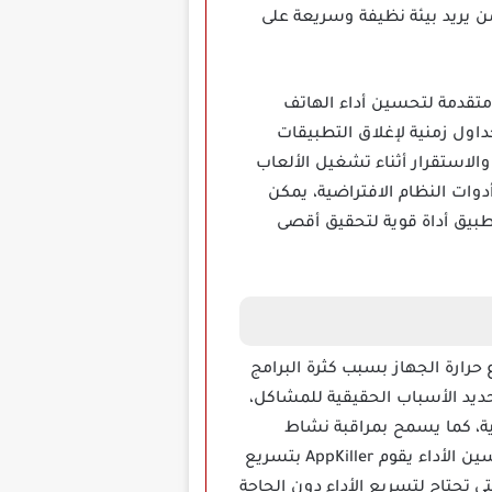
ارير أداء دقيقة، هذه المزايا تجعل AppKiller خيارا ممتازا لمن يريد بيئة نظيفة وسريعة على
عن أدوات متقدمة لتحسين أداء الهاتف
اول زمنية لإغلاق التطبيقات
الاستقرار أثناء تشغيل الألعاب
أدوات النظام الافتراضية، يمكن
بيق أداة قوية لتحقيق أقصى
حرارة الجهاز بسبب كثرة البرامج
يد الأسباب الحقيقية للمشاكل،
رية، كما يسمح بمراقبة نشاط
الشبكة لمعرفة التطبيقات التي تتصل بالإنترنت في الخلفية بدون إذن المستخدم، بفضل خوارزميات تحسين الأداء يقوم AppKiller بتسريع
ي تحتاج لتسريع الأداء دون الحاجة