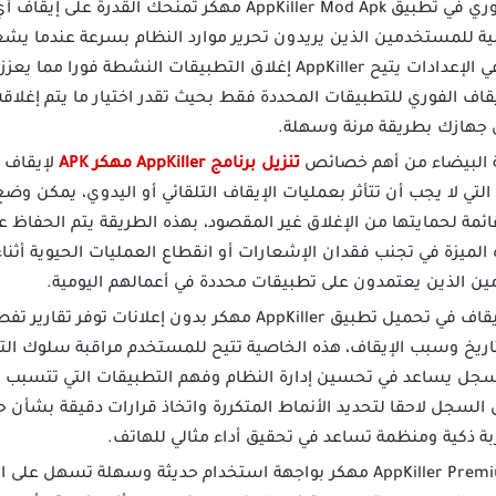
ميزة الإيقاف الفوري في تطبيق AppKiller Mod Apk مهكر تمن
ية للمستخدمين الذين يريدون تحرير موارد النظام بسرعة عندما يشع
الهاتف، بدلا من البحث يدويا في الإعدادات يتيح AppKiller إغلاق التطبي
اف الفوري للتطبيقات المحددة فقط بحيث تقدر اختيار ما يتم إغلاقه 
 جهازك بطريقة مرنة وسهلة.
مة البيضاء من أهم خصائص
تنزيل برنامج AppKiller مهكر APK
لإيقاف 
لتي لا يجب أن تتأثر بعمليات الإيقاف التلقائي أو اليدوي، يمكن و
ائمة لحمايتها من الإغلاق غير المقصود، بهذه الطريقة يتم الحفاظ على 
الميزة في تجنب فقدان الإشعارات أو انقطاع العمليات الحيوية أثناء 
دمين الذين يعتمدون على تطبيقات محددة في أعمالهم اليومية.
ميزة سجل الإيقاف في تحميل تطبيق AppKiller مهكر بدون إع
تاريخ وسبب الإيقاف، هذه الخاصية تتيح للمستخدم مراقبة سلوك ا
سجل يساعد في تحسين إدارة النظام وفهم التطبيقات التي تتسبب في
السجل لاحقا لتحديد الأنماط المتكررة واتخاذ قرارات دقيقة بشأن ح
تتميز تطبيق AppKiller Premium مهكر بواجهة استخدام حديثة وسهلة 