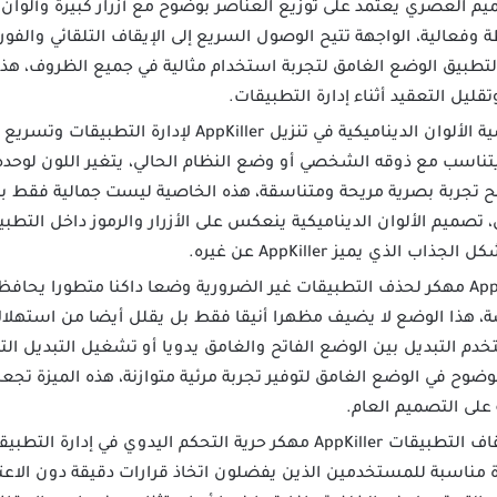
 العصري يعتمد على توزيع العناصر بوضوح مع أزرار كبيرة وألوان
وفعالية، الواجهة تتيح الوصول السريع إلى الإيقاف التلقائي والفوري
لتطبيق الوضع الغامق لتجربة استخدام مثالية في جميع الظروف، هذه
ليل التعقيد أثناء إدارة التطبيقات.
من خلال خاصية الألوان الديناميكية في تنزيل Killer
اسب مع ذوقه الشخصي أو وضع النظام الحالي، يتغير اللون لوحده
منح تجربة بصرية مريحة ومتناسقة، هذه الخاصية ليست جمالية فقط بل
، تصميم الألوان الديناميكية ينعكس على الأزرار والرموز داخل التط
 الذي يميز AppKiller عن غيره.
يتيح تطبيق AppKiller مهكر لحذف التطبيقات غير الضرورية وضعا داكنا متطورا 
ضة، هذا الوضع لا يضيف مظهرا أنيقا فقط بل يقلل أيضا من استهلاك
يمكن للمستخدم التبديل بين الوضع الفاتح والغامق يدويا أو تشغيل التبديل
ضوح في الوضع الغامق لتوفير تجربة مرئية متوازنة، هذه الميزة تجع
على التصميم العام.
يمنحك برنامج إيقاف التطبيقات AppKiller مهكر حرية التحكم اليدوي
زة مناسبة للمستخدمين الذين يفضلون اتخاذ قرارات دقيقة دون الاعتما