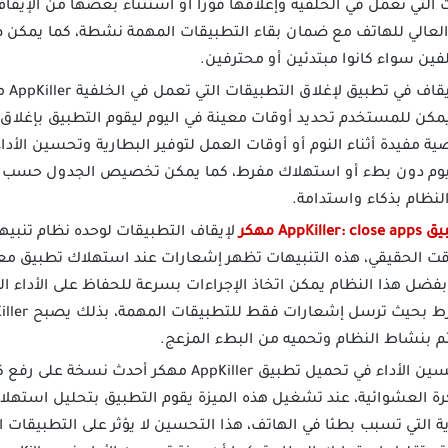
 التي تعمل في الخلفية وإغلاقها فورا أو استثناء بعضها من الإيقا
 العالي للهاتف مع ضمان بقاء التطبيقات المهمة نشطة، كما يمك
ين سواء كانوا مبتدئين أو محترفين.
ميزة 
يمكن للمستخدم تحديد أوقات معينة في اليوم ليقوم التطبيق بإغلاق
ية مفيدة أثناء النوم أو أوقات العمل لتوفير البطارية وتحسين الأدا
يوم دون بطء أو استهلاك مفرط، كما يمكن تخصيص الجدول حسب ال
AppKiller: c مهكر
لإيقاف التطبيقات لوحده نظام تنبي
قت الحقيقي، هذه التنبيهات تظهر إشعارات عند استهلاك تطبيق معين 
ضل هذا النظام يمكن اتخاذ الإجراءات بسرعة للحفاظ على الأداء 
م بنشاط النظام وتحميه من البطء المزعج.
تعمل خاصية تحسين الأداء في تحميل تطبيق AppKiller 
كرة العشوائية، عند تشغيل هذه الميزة يقوم التطبيق بتحليل استهلا
 التي تسبب بطئا في الهاتف، هذا التحسين لا يؤثر على التطبيقات ا