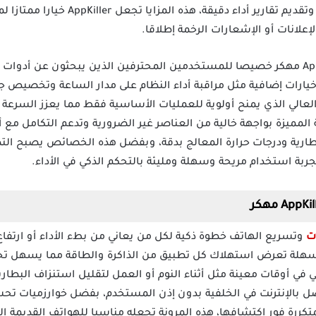
دقة الكشف عن التطبيقات الثقيلة وتقديم تق
إعلانات أو الإشعارات الرخمة إطلاقا.
تم تصميم تطبيق AppKiller Premium مهكر خصيصا للمستخدمين المحترفين الذين يبحثون 
يارات إضافية مثل مراقبة أداء النظام على مدار الساعة وتخصيص جد
العالي الذي يمنح أولوية للعمليات الأساسية فقط مما يعزز السرعة و
ة المميزة بواجهة خالية من العناصر غير الضرورية وتدعم التكامل مع 
ارية ودرجات حرارة المعالج بدقة، وبفضل هذه الخصائص يصبح التط
ربة استخدام مريحة وسهلة ومليئة بالتحكم الذكي في الأداء.
وتسريع الهاتف خطوة ذكية لكل من يعاني من بطء الأداء أو ارتفاع 
 سهلة تعرض استهلاك كل تطبيق من الذاكرة والطاقة مما يسهل تحد
ي في أوقات معينة مثل أثناء النوم أو العمل لتقليل استنزاف البطا
متكررة فور اكتشافها، هذه المرونة تجعله مناسبا للهواتف القديمة الت