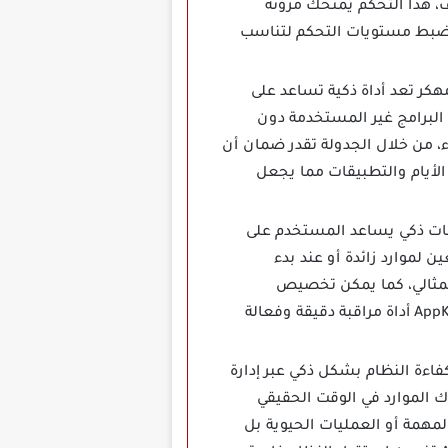
ف، هذا التحكم يمنحك مرونة
ن ضبط مستويات التحكم لتناسب
جدولة الإيقاف في تطبيق لإغلاق التطبيقات التي تعمل في الخلفية AppKiller مهكر تعد أداة ذكية تساعد على
 البرامج غير المستخدمة دون
ء، من خلال الجدولة تقدر ضمان أن
أيام والتطبيقات مما يجعل
هات ذكي يساعد المستخدم على
لموارد زائدة أو عند بدء
المثالي، كما يمكن تخصيص
التنبيهات لتجنب الإزعاج المفرط بحيث ترسل إشعارات فقط للتطبيقات المهمة، بذلك يصبح AppKiller أداة مراقبة دقيقة وفعالة
مهكر أحدث نسخة على رفع كفاءة النظام بشكل ذكي عبر إدارة
ك الموارد في الوقت الحقيقي
لمهمة أو العمليات الحيوية بل