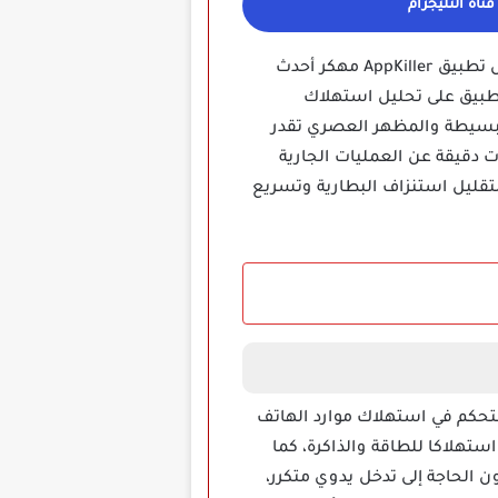
ناة التليجرام
يعتمد الكثير من المستخدمين على أدوات ذكية للحفاظ على أداء أجهزتهم وتحسين سرعتها ويعد تحميل تطبيق AppKiller مهكر أحدث
تطبيق على تحليل استهلاك
البسيطة والمظهر العصري تقدر
ت دقيقة عن العمليات الجارية
تقليل استنزاف البطارية وتسريع
لتحكم في استهلاك موارد الهاتف
تهلاكا للطاقة والذاكرة، كما
ن الحاجة إلى تدخل يدوي متكرر،