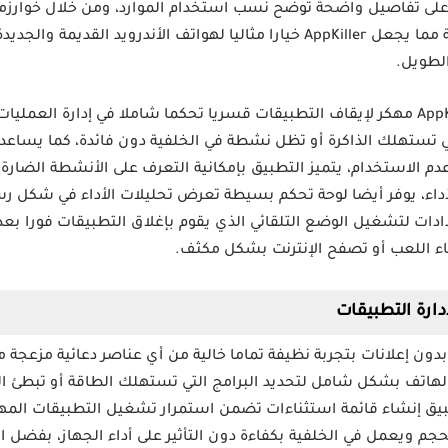
لى تفاصيل واضحة توضح نسب استخدام الموارد، ومن خلال خوارزميا
دون التأثير على العمليات الأساسية مما يجعل AppKiller خيارا مثاليا لهواتف الأ
الطويل.
يوفر تنزيل برنامج AppKiller: close apps مهكر لإيقاف التطبيقات قسريا تحكما شاملا في إد
 تستهلك الذاكرة أو تظل نشطة في الخلفية دون فائدة، كما يساعد 
عدم الاستخدام، يتميز التطبيق بإمكانية التعرف على الأنشطة الضار
الأداء، يوفر أيضا لوحة تحكم بسيطة تعرض تحليلات الأداء في شكل
ادات لتشغيل الوضع التلقائي الذي يقوم بإغلاق التطبيقات فورا بعد
اء اللعب أو تصفح الإنترنت بشكل مكثف.
يل تطبيق AppKiller مهكر بدون إعلانات بتجربة نظيفة تماما خالية من أي عناصر دعائ
لهاتف بشكل شامل لتحديد البرامج التي تستهلك الطاقة أو تبطئ 
تطبيق إنشاء قائمة استثناءات تضمن استمرار تشغيل التطبيقات المه
لحجم ويعمل في الخلفية بكفاءة دون التأثير على أداء الجهاز، بفضل