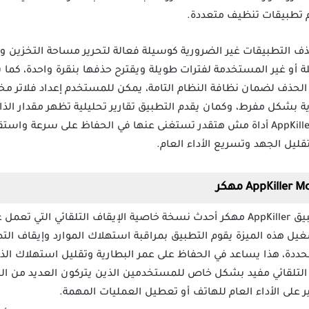
م تطبيقات تنظيف متعددة.
ق AppKiller مهكر لحذف التطبيقات غير الضرورية كوسيلة فعالة لتحرير مساحة التخ
ة أو غير المستخدمة لفترات طويلة ويقترح حذفها بنقرة واحدة، كما
د الحذف لضمان نظافة النظام التامة، يمكن للمستخدم إعداد فلاتر م
ة بشكل مفرط، وكمان يقدم التطبيق تقارير تحليلية تظهر مقدار الذ
بعد التنظيف، هذه الميزات تجعل AppKiller أداة مش هتقدر تستغنى عنها في الحفاظ عل
ليل الجهد وتسريع الأداء العام.
يقدم تحميل تطبيق AppKiller مهكر أحدث نسخة خاصية الإيقاف التلقائي ا
ل هذه الميزة يقوم التطبيق بمراقبة استهلاك الموارد وإيقاف التط
حددة، هذا يساعد في الحفاظ على عمر البطارية وتقليل استهلاك الذ
ف التلقائي مفيد بشكل خاص للمستخدمين الذين يتركون العديد من 
ر على الأداء العام للهاتف أو تعطيل العمليات المهمة.