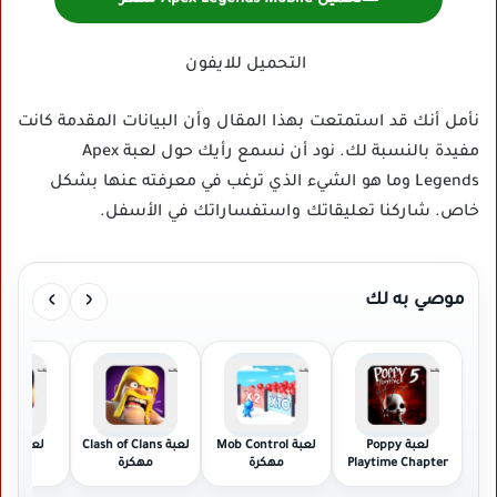
التحميل للايفون
نأمل أنك قد استمتعت بهذا المقال وأن البيانات المقدمة كانت
مفيدة بالنسبة لك. نود أن نسمع رأيك حول لعبة Apex
Legends وما هو الشيء الذي ترغب في معرفته عنها بشكل
خاص. شاركنا تعليقاتك واستفساراتك في الأسفل.
›
‹
موصي به لك
لعبة Poppy
لعبة Mob Control
لعبة Clash of Clans
لعبة 
Playtime Chapter
مهكرة
مهكرة
مهكر
مهكرة