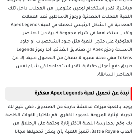
الحركة بصورة مستمرة ودخولك فى مواجهة مع الأعداء بطريقة
مباشرة، تقدر استخدام نوعين متنوعين من العملات داخل تلك
اللعبة العملات المعدنية ورموز الأساطير، تعد العملات
المعدنية هي الشكل الرئيسي للعملة في لعبة Apex Legends
وتقدر استخدامها في شراء مجموعة كبيرة من العناصر
المتوفرة على متجر اللعبة مثل جلود الشخصيات او جلود
الأسلحة وحزم Apex اي صناديق الغنائم، أما رموز Legends
Tokens فهي عملة مميزة لا تتمكن من الحصول عليها إلا عن
طريق دفع أموال حقيقية، تقدر استخدامها في شراء نفس
العناصر السابقة.
نبذة عن تحميل لعبة Apex Legends مهكرة
يوجد باللعبة ميزات مدهشة خارجة عن الصندوق، فهي تتيح لك
تجربة الإثارة المروعة للعمود الفقري، قم باختيار القوات الخاصة
بك وقم بممارسة اللعبة الأكثر إثارة ومتعة على الإطلاق من
ألعاب Battle Royale، تتميز اللعبة بأن يمكن تحميلها مجانا