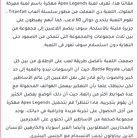
مقالنا هذا، تعرف لعبة Apex Legends مهكرة باسم لعبة معركة
الملوك، اللعبة دي اتعملت من مطور سلسلة ألعاب Titanfall ،
تقوم اللعبة بتحدي حوالي 60 لاعب، كما أنهم يهبطون على
جزيرة مليئة بالأسلحة، سوف ينضم اللاعبين إلى مجموعة من
بين ثلاث مجموعات والمجموعة التى تتمكن من الصمود حتى
النهاية دون استسلام سوف تفوز فى اللعبة.
صممت اللعبة بأفضل طريقة لعب على الإطلاق من بين كل
ألعاب Battle Royale، حيث أن الرسومات تبدو واقعية إلى حد
كبير والصوت رائع قادر على نقل اللاعبين إلى عالم الأساطير،
لكن نحيطك علما بأن التهكير بيعمل الهواتف المحمولة مع
عدة ضوابط أكثر من رائعة، حيث أن ذلك الوضع يفضل الكثير
أن يقوم بتجريبه، ماذا تنتظر؟ قم بتحميل Apex Legends مهكرة
من أجل الحصول على تجربة فريدة وخرافية في حياتك، يوجد
مجموعة ضخمة من الأساطير التي تحتوي على المجرمين
والمحاربين المطلوبين وأيضا الغير أسوياء والكارهين للإنسان
الذين يحاولون تجنب الانسجام مع الجنس البشري.