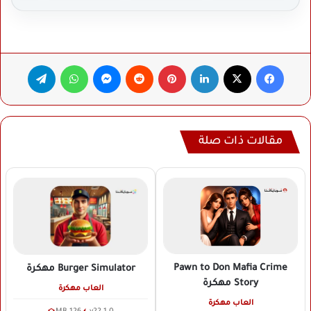
فيسبوك
‫X
لينكدإن
بينتيريست
ماسنجر
واتساب
تيلقرام
مقالات ذات صلة
Pawn to Don Mafia Crime
Burger Simulator
مهكرة
Story
مهكرة
العاب مهكرة
العاب مهكرة