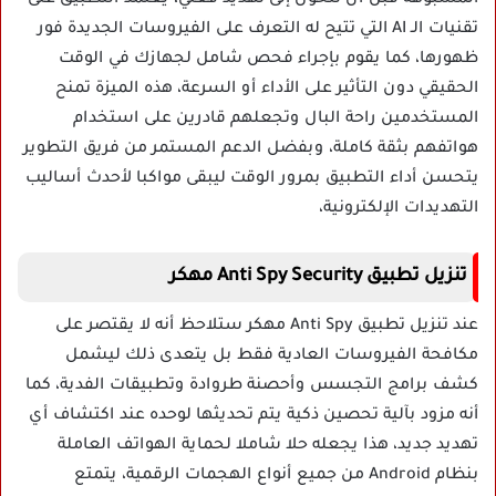
تقنيات الـ AI التي تتيح له التعرف على الفيروسات الجديدة فور
ظهورها، كما يقوم بإجراء فحص شامل لجهازك في الوقت
الحقيقي دون التأثير على الأداء أو السرعة، هذه الميزة تمنح
المستخدمين راحة البال وتجعلهم قادرين على استخدام
هواتفهم بثقة كاملة، وبفضل الدعم المستمر من فريق التطوير
يتحسن أداء التطبيق بمرور الوقت ليبقى مواكبا لأحدث أساليب
التهديدات الإلكترونية،
تنزيل تطبيق Anti Spy Security مهكر
عند تنزيل تطبيق Anti Spy مهكر ستلاحظ أنه لا يقتصر على
مكافحة الفيروسات العادية فقط بل يتعدى ذلك ليشمل
كشف برامج التجسس وأحصنة طروادة وتطبيقات الفدية، كما
أنه مزود بآلية تحصين ذكية يتم تحديثها لوحده عند اكتشاف أي
تهديد جديد، هذا يجعله حلا شاملا لحماية الهواتف العاملة
بنظام Android من جميع أنواع الهجمات الرقمية، يتمتع