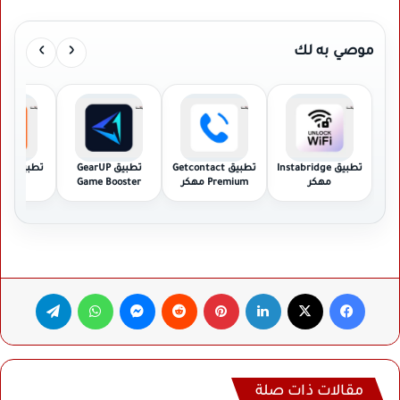
›
‹
موصي به لك
تطبيق Instabridge
تطبيق Getcontact
تطبيق GearUP
تطبيق
مهكر
Premium مهكر
Game Booster
مهك
مهكر
فيسبوك
‫X
لينكدإن
بينتيريست
ماسنجر
واتساب
تيلقرام
مقالات ذات صلة