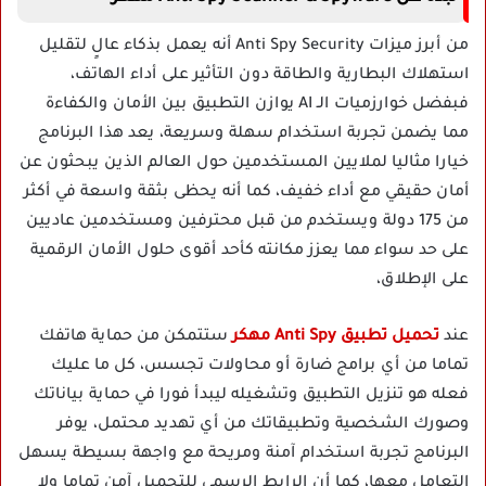
من أبرز ميزات Anti Spy Security أنه يعمل بذكاء عالٍ لتقليل
استهلاك البطارية والطاقة دون التأثير على أداء الهاتف،
فبفضل خوارزميات الـ AI يوازن التطبيق بين الأمان والكفاءة
مما يضمن تجربة استخدام سهلة وسريعة، يعد هذا البرنامج
خيارا مثاليا لملايين المستخدمين حول العالم الذين يبحثون عن
أمان حقيقي مع أداء خفيف، كما أنه يحظى بثقة واسعة في أكثر
من 175 دولة ويستخدم من قبل محترفين ومستخدمين عاديين
على حد سواء مما يعزز مكانته كأحد أقوى حلول الأمان الرقمية
على الإطلاق،
عند
تحميل تطبيق Anti Spy مهكر
ستتمكن من حماية هاتفك
تماما من أي برامج ضارة أو محاولات تجسس، كل ما عليك
فعله هو تنزيل التطبيق وتشغيله ليبدأ فورا في حماية بياناتك
وصورك الشخصية وتطبيقاتك من أي تهديد محتمل، يوفر
البرنامج تجربة استخدام آمنة ومريحة مع واجهة بسيطة يسهل
التعامل معها، كما أن الرابط الرسمي للتحميل آمن تماما ولا