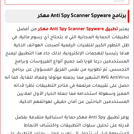
برنامج Anti Spy Scanner Spyware مهكر
يعتبر
تطبيق Anti Spy Scanner Spyware مهكر
من أفضل
تطبيقات الحماية المجانية التي لا بتحتاج أي رسوم مالية، في
ظل التطور الكبير للتقنيات الرقمية أصبحت الهواتف الذكية
هدفا رئيسيا للهجمات الإلكترونية، لذلك جاء هذا التطبيق ليمنح
المستخدمين درعا قويا ضد جميع أنواع الفيروسات وبرامج
التجسس، تم تطويره من نفس الفريق المسؤول عن برنامج
AVG AntiVirus الشهير مما يجعله موثوقا وفعالا للغاية، كما أنه
حصل على تقييمات مرتفعة في متاجر التطبيقات نظرا لأدائه
المميز وسهولة استخدامه مما جعله الخيار الأول لملايين
المستخدمين الباحثين عن أمان حقيقي لهواتفهم الذكية،
يوفر تطبيق Anti Spy مهكر حماية استباقية متقدمة بفضل
قدرته على تحليل سلوك التطبيقات واكتشاف الأنماط
المشبوهة قبل أن تتحول إلى تهديد فعلي، يعتمد التطبيق على