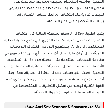
التطبيق بواجهة استخدام بسيطة وسريعة تساعدك على
فحص الملفات والتطبيقات بضغطة واحدة فقط كما يعرض
تنبيهات فورية عند اكتشاف أي خطر محتمل لضمان أمان
بياناتك الشخصية على مدار الساعة،
يتميز تطبيق Anti Spy مهكر بسرعته العالية في اكتشاف
التهديدات بفضل تقنية الكشف الفوري التي تمنح حماية لحظية
لمستخدمي Android، يستطيع البرنامج اكتشاف البرمجيات
الخبيثة خلال ثوانٍ قليلة قبل أن تتسبب بأي ضرر كما يتفوق في
مقاومة الهجمات المتقدمة مثل أحصنة طروادة التي تستهدف
الأنظمة الحساسة، بفضل التحديثات التلقائية المنتظمة يواكب
التطبيق أحدث الفيروسات وطرق الاختراق الحديثة، وهذا يعني
أنك ستتمتع بحماية مستمرة دون الحاجة إلى تدخل يدوي، هذه
القوة التقنية تجعله من أفضل التطبيقات المتخصصة في
الحماية المتقدمة للأجهزة المحمولة الحديثة،
نبذة عن Anti Spy Scanner & Spyware مهكر