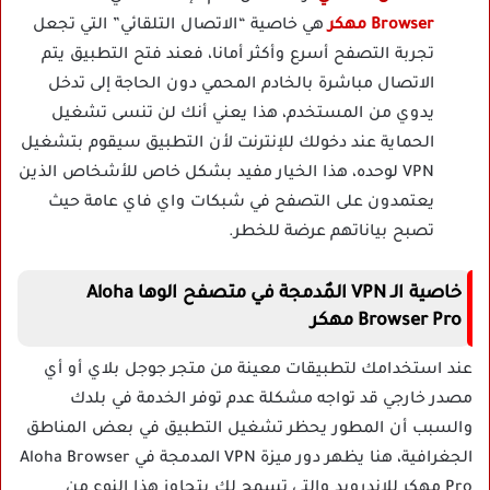
Browser مهكر
هي خاصية “الاتصال التلقائي” التي تجعل
تجربة التصفح أسرع وأكثر أمانا، فعند فتح التطبيق يتم
الاتصال مباشرة بالخادم المحمي دون الحاجة إلى تدخل
يدوي من المستخدم، هذا يعني أنك لن تنسى تشغيل
الحماية عند دخولك للإنترنت لأن التطبيق سيقوم بتشغيل
VPN لوحده، هذا الخيار مفيد بشكل خاص للأشخاص الذين
يعتمدون على التصفح في شبكات واي فاي عامة حيث
تصبح بياناتهم عرضة للخطر.
خاصية الـ VPN المٌدمجة في متصفح الوها Aloha
Browser Pro مهكر
عند استخدامك لتطبيقات معينة من متجر جوجل بلاي أو أي
مصدر خارجي قد تواجه مشكلة عدم توفر الخدمة في بلدك
والسبب أن المطور يحظر تشغيل التطبيق في بعض المناطق
الجغرافية، هنا يظهر دور ميزة VPN المدمجة في Aloha Browser
Pro مهكر للاندرويد والتي تسمح لك بتجاوز هذا النوع من