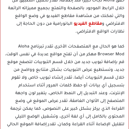
حقق Aloha نجاحا كبيرا منذ إطلاقه، تقدر تحميل التطبيق من
خلال الرابط الموجود بالصفحة والتمتع بجميع مميزاته الرائعة
والتي تمكنك من مشاهدة مقاطع الفيديو في وضع الواقع
الافتراضي و
مقاطع الفيديو
البانورامية من دون الحاجة إلى
نظارات الواقع الافتراضي.
كما هو الحال مع المتصفحات الأخرى تقدر تبرنامج Aloha
Browser Mod مهكر من أن تفتح مواقع عديدة في نفس الوقت،
قم بإضافة تبويب جديد من خلال قسم التبويبات لتصفح موقع
جديد، وتستطيع عرض التبويبات بشكل متتابع وواضح من
خلال قسم التبويبات أيضا، تقدر إنشاء تبويب خاص ولا تقوم
بتسجيل أي بيانات أو حفظ كلمات المرور أثناء استخدام
الإنترنت، وعند التبديل إلى النمط الخاص، يتغير لون واجهة
المتصفح إلى الألوان الغامقة، تقدر عرض الموقع في وضع
القراءة الذي يركز بشكل كبير على النصوص، كما يمكن ترجمة
المحتوى بالكامل إلى أي لغة أخرى، وتشغيل الوضع الليلي
لتقليل الإضاءة أثناء القراءة وكمان، تقدر إضافة الموقع الحالي