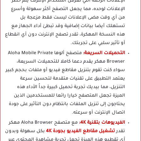
الإعلانات الرخمة التي تعرقل استخدام الإنترنت يتم حظر
الإعلانات لوحده، مما يجعل التصفح أكثر سهولة وأسرع
من أي وقت مضى الإعلانات ليست فقط مزعجة بل
تستهلك أيضا بيانات إضافية وقد تبطئ أداء الجهاز مع
هذه النسخة المهكرة، تقدر تصفح الإنترنت دون أي انقطاع
أو تأثير سلبي على تجربتك.
التحميلات السريعة:
متصفح ألوها Aloha Mobile Private
Browser مهكر يقدم دعما كاملا للتحميلات السريعة،
سواء كنت تقوم بتنزيل مقاطع فيديو أو ملفات بحجم كبير
يعتمد التطبيق على تقنيات متقدمة لتحسين سرعة
التنزيل، مما بيديك تجربة تحميل كبيرة جداً الأداء هذه
الميزة تجعل المتصفح خيارا رائعا للمستخدمين الذين
يحتاجون إلى تنزيل الملفات بانتظام دون التأثير على جودة
اتصال الإنترنت أو سرعته.
الفيديوهات بتقنية 4K:
مع متصفح Aloha Browser مهكر
تقدر
تشغيل مقاطع الفيديو بجودة 4K
بكل سهولة وبدون
أي تقطيع هذه الميزة تجعل تجربة مشاهدة المحتوى عبر