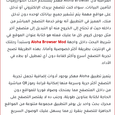
المراقبة لأن Aloha Browser مهكر يستخدم أحدث الخوارزميات
لتأمين البيانات، سواء كنت تتصفح بريدك الإلكتروني أو تدخل
على مواقع مهمة يتم تشفير جميع بياناتك لوحده دون تدخل
منك، المميز في التطبيق أنه يوفر خدمة التصفح المباشر من
داخله حيث لا تحتاج إلى الخروج منه أو التبديل إلى متصفح آخر
مثل جوجل كروم، كل ما عليك فعله هو كتابة عنوان الموقع في
شريط البحث داخل واجهة
Aloha Browser Mod
وستبدأ رحلتك
في الإنترنت بطريقة أكثر خصوصية وأمانا، بهذه الطريقة تصبح
تجربة التصفح أسرع وأكثر كفاءة دون أي تعطيل أو بطء في
الأداء.
يتميز تطبيق Aloha مهكر بوجود أدوات إضافية تجعل تجربة
التصفح أكثر حرية وسرعة منها إمكانية قراءة رموز QR مباشرة
من داخل المتصفح مما يمنحك وصولا فوريا للمواقع دون
الحاجة لكتابة عناوين طويلة، وجنب ده لا يقتصر التصفح على
محرك بحث واحد بل يوفر التطبيق مجموعة متنوعة من المواقع
الجاهزة للتصفح بنقرة زر مما يسهل عليك الوصول السريع