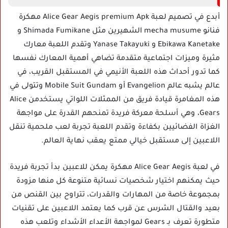
أبدع في تصميم لعبة Alice Gear Aegis premium Apk مهكرة
فنانو mecha musume الشهيرين مثل Shimada Fumikane و
Ebikawa Kanetake و Yanase Takayuki وتقدم اللعبة معارك
مثيرة وميزات اجتماعية متقدمة تضاهي أهمية المعارك نفسها
كما تدور أحداث هذه اللعبة الأنيمي في المستقبل القريب، في
عالم يشبه عالم Evangelion أو Mobile Suit Gundam وتتولى في
هذه المغامرة قيادة فريق من الممثلات اللواتي يستخدمن Alice
Gears، وهي أسلحة معركة فريدة تمنحهم القدرة على مواجهة
الغزاة الفضائيين بكفاءة وتقدم اللعبة تجربة لعب ملحمية تنقل
اللاعبين إلى مستقبل خيالي ممتع يعقب نهاية العالم.
في لعبة Alice Gear Aegis مهكرة يمكن للاعبين بدأ تجربة فريدة
حيث يمكنهم اختيار شخصيات نسائية متنوعة كل منها مزودة
بمجموعة خاصة من المهارات والقدرات، تتراوح بين القنص من
بعيد والقتال الشرس عن قرب كما يعتمد اللاعبين على تقنيات
متطورة تعرف بـ Gears لمواجهة الأعداء الأشداء وتلعب هذه