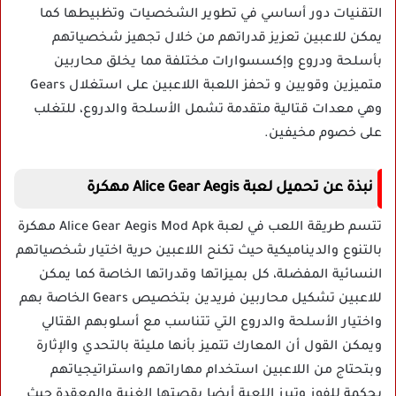
التقنيات دور أساسي في تطوير الشخصيات وتظبيطها كما
يمكن للاعبين تعزيز قدراتهم من خلال تجهيز شخصياتهم
بأسلحة ودروع وإكسسوارات مختلفة مما يخلق محاربين
متميزين وقويين و تحفز اللعبة اللاعبين على استغلال Gears
وهي معدات قتالية متقدمة تشمل الأسلحة والدروع، للتغلب
على خصوم مخيفين.
نبذة عن تحميل لعبة Alice Gear Aegis مهكرة
تتسم طريقة اللعب في لعبة Alice Gear Aegis Mod Apk مهكرة
بالتنوع والديناميكية حيث تكنح اللاعبين حرية اختيار شخصياتهم
النسائية المفضلة، كل بميزاتها وقدراتها الخاصة كما يمكن
للاعبين تشكيل محاربين فريدين بتخصيص Gears الخاصة بهم
واختيار الأسلحة والدروع التي تتناسب مع أسلوبهم القتالي
ويمكن القول أن المعارك تتميز بأنها مليئة بالتحدي والإثارة
وبتحتاج من اللاعبين استخدام مهاراتهم واستراتيجياتهم
بحكمة للفوز وتبرز اللعبة أيضا بقصتها الغنية والمعقدة حيث