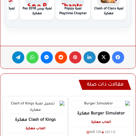
لعبة Clash of Clans
لعبة Poppy
لعبة بيس 2018 Pes
لعبة l
مهكرة
Playtime Chapter
مهكرة
مهكر
مهكرة
فيسبوك
‫X
لينكدإن
بينتيريست
ماسنجر
واتساب
تيلقرام
مقالات ذات صلة
Burger Simulator
مهكرة
Clash of Kings
مهكرة
العاب مهكرة
العاب مهكرة
126 MB
v22.1.0