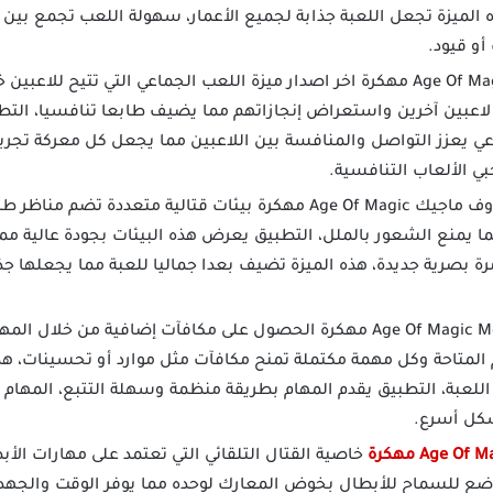
ذه الميزة تجعل اللعبة جذابة لجميع الأعمار، سهولة اللعب تجمع بي
و قيود.
تقدم لعبة Age Of Magic مهكرة اخر اصدار ميزة اللعب الجماعي التي ت
لاعبين آخرين واستعراض إنجازاتهم مما يضيف طابعا تنافسيا، التطبي
اعي يعزز التواصل والمنافسة بين اللاعبين مما يجعل كل معركة تجربة
ي الألعاب التنافسية.
توفر لعبة أيدج أوف ماجيك Age Of Magic مهكرة بيئات قتالية مت
مما يمنع الشعور بالملل، التطبيق يعرض هذه البيئات بجودة عالية مما
 بصرية جديدة، هذه الميزة تضيف بعدا جماليا للعبة مما يجعلها جذاب
تتيح تنزيل Age Of Magic Mod مهكرة الحصول على مكافآت إضافية من خ
متاحة وكل مهمة مكتملة تمنح مكافآت مثل موارد أو تحسينات، هذه
عبة، التطبيق يقدم المهام بطريقة منظمة وسهلة التتبع، المهام ال
شكل أسرع.
خاصية القتال التلقائي التي تعتمد على مهارات الأب
وضع للسماح للأبطال بخوض المعارك لوحده مما يوفر الوقت والجهد،