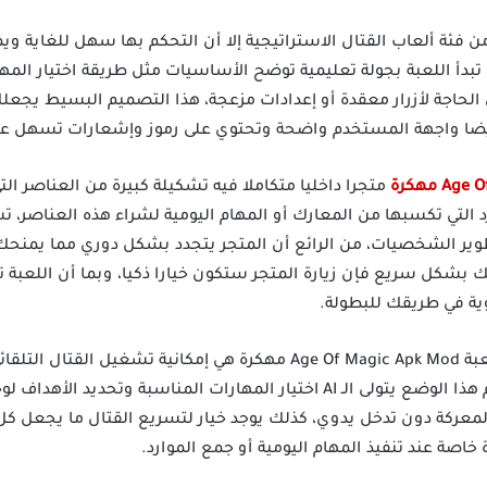
ن فئة ألعاب القتال الاستراتيجية إلا أن التحكم بها سهل للغاية 
 تبدأ اللعبة بجولة تعليمية توضح الأساسيات مثل طريقة اختيار المه
جة لأزرار معقدة أو إعدادات مزعجة، هذا التصميم البسيط يجعلك ت
يضا واجهة المستخدم واضحة وتحتوي على رموز وإشعارات تسهل علي
متجرا داخليا متكاملا فيه تشكيلة كبيرة من العناصر ا
د التي تكسبها من المعارك أو المهام اليومية لشراء هذه العناصر، 
لتطوير الشخصيات، من الرائع أن المتجر يتجدد بشكل دوري مما يمنح
ك بشكل سريع فإن زيارة المتجر ستكون خيارا ذكيا، وبما أن اللعبة ت
ية في طريقك للبطولة.
من المزايا الذكية التي أضيفت إلى لعبة Age Of Magic Apk Mod مهكرة هي إم
الطويلة أو التكرارية، عندما تستخدم هذا الوضع يتولى الـ AI اختيار المهارات الم
ركة دون تدخل يدوي، كذلك يوجد خيار لتسريع القتال ما يجعل كل 
دة خاصة عند تنفيذ المهام اليومية أو جمع الموارد.