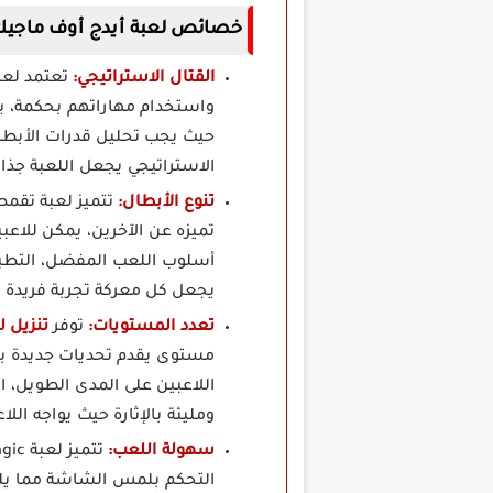
خصائص لعبة أيدج أوف ماجيك Age Of Magic مهكرة برابط مب
القتال الاستراتيجي:
واستخدام مهاراتهم بحكمة، يع
حيث يجب تحليل قدرات الأبطال 
الاستراتيجي يجعل اللعبة جذاب
تنوع الأبطال:
تميزه عن الآخرين، يمكن للاع
أسلوب اللعب المفضل، التطبيق
يجعل كل معركة تجربة فريدة م
تعدد المستويات:
توفر
تنزيل لعبة f Magic
مستوى يقدم تحديات جديدة بتح
اللاعبين على المدى الطويل، ا
ومليئة بالإثارة حيث يواجه الل
سهولة اللعب:
التحكم بلمس الشاشة مما يلغي