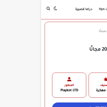
بحث عن
الوضع المظلم
Vp
دراما قصيرة
صنيف
المطور
 مهكرة
Playkot LTD‏