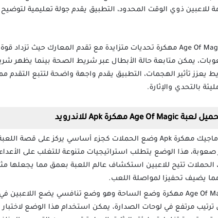
مة للاعبين ذوي الوقت المحدود، التطبيق يقدم جولة تعليمية لتوضيح
تواجه اللاعبين في لعبة Age Of Magic Mod Apk مهكرة تحديات متزايدة مع تقدم المعار
بات، يمكن متابعة حالة الأبطال عبر شريط الصحة بينما يظهر شريط
ريط يعزز تأثير الهجمات، التطبيق يقدم واجهة واضحة لتتبع التقدم مما
ئة بالتحدي والإثارة.
هكرة Apk للاندرويد
توفر لعبة ايدج اوف ماجيك مهكرة Apk وضع الحملات كجزء أساسي يركز عل
ر صعوبة، هذا الوضع يتطلب استراتيجيات متنوعة للتغلب على الأعداء
 الحملات تتيح للاعبين استكشاف عالم اللعبة بعمق مما يجعلها مثا
مما يضيف تحفيزا لمواصلة اللعب.
يتيح تحميل لعبة Age Of Magic مهكرة وضع الساحة وهو وضع تنافسي يضع ا
ق ترتيب مرتفع في لوحات الصدارة، يمكن استخدام هذا الوضع لاختبار