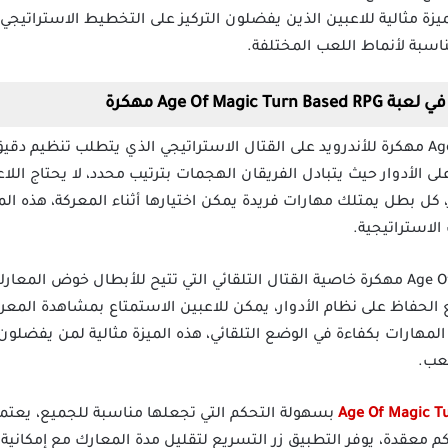
يزة مثالية للاعبين الذين يفضلون التركيز على التخطيط الاستراتيجي
ناسبة لأنماط اللعب المختلفة.
Age Of Ma مهكرة
تعتمد لعبة Age Of Magic hack Game مهكرة للأندرويد على القتال الاستراتيجي الذي يتطلب ت
ى الأدوار حيث يتبادل الفريقان الهجمات بترتيب محدد، لا يحتاج اللاع
 كل بطل يمتلك مهارات فريدة يمكن اختيارها أثناء المعركة، هذه ال
لاستراتيجية.
توفر لعبة إيدج أوف ماجيك Age Of Magic مهكرة خاصية القتال التلقائي التي تتيح للأب
الحفاظ على نظام الأدوار، يمكن للاعبين الاستمتاع بمشاهدة المعركة
لمهارات بكفاءة في الوضع التلقائي، هذه الميزة مثالية لمن يفضلون ا
عب.
بسهولة التحكم التي تجعلها مناسبة للجميع، يعتم
كم معقدة، يوفر التطبيق زر التسريع لتقليل مدة المعارك مع إمكان