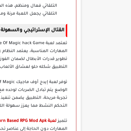
التلقائي فعال ومنظم، هذه الم
التلقائي يجعل اللعبة مرنة وم
القتال الإستراتيجي والسهولة في لعبة gic Turn Based RPG
المهارات المناسبة، يعتمد النظام عل
تطوير قدرات الأبطال لضمان الفوز،
التطبيق شكله حلو لعشاق الألعاب ا
الوضع يتم تبادل الضربات لوحده مع 
تجربة مريحة، التطبيق يضمن تنفيذ ا
التحكم النشط مما يعزز سهولة الل
تتميز
لعبة Age Of Magic Turn Based RPG Mod Apk
المهارات دون الحاجة إلى عناصر تح