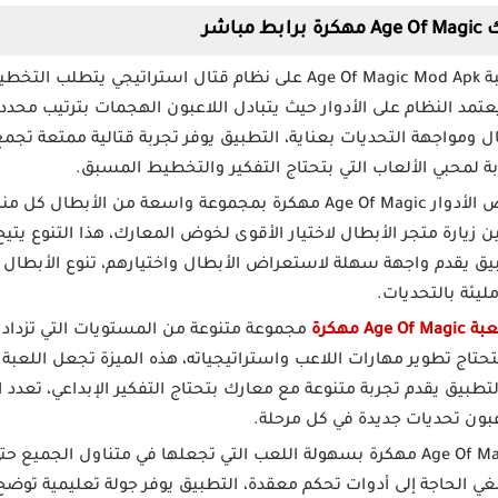
اشر
تعتمد لعبة Age Of Magic Mod Apk على نظام قتال استراتيجي 
تمد النظام على الأدوار حيث يتبادل اللاعبون الهجمات بترتيب محدد
ومواجهة التحديات بعناية، التطبيق يوفر تجربة قتالية ممتعة تجمع ب
ة لمحبي الألعاب التي بتحتاج التفكير والتخطيط المسبق.
تتميز لعبة تقمص الأدوار Age Of Magic مهكرة بمجموعة واسعة م
بين زيارة متجر الأبطال لاختيار الأقوى لخوض المعارك، هذا التنوع
 يقدم واجهة سهلة لاستعراض الأبطال واختيارهم، تنوع الأبطال يض
ليئة بالتحديات.
Age O مهكرة
مجموعة متنوعة من المستويات التي تزداد 
تاج تطوير مهارات اللاعب واستراتيجياته، هذه الميزة تجعل اللعبة
لتطبيق يقدم تجربة متنوعة مع معارك بتحتاج التفكير الإبداعي، تعد
اعبون تحديات جديدة في كل مرحلة.
تتميز لعبة Age Of Magic مهكرة بسهولة اللعب التي تجعلها في متناول الج
 الحاجة إلى أدوات تحكم معقدة، التطبيق يوفر جولة تعليمية توضح 