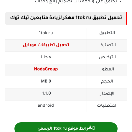
يحتوي علي واجهة ذات تصميم رائع وجذاب.
تحميل تطبيق 1tok ru مهكر لزيادة متابعين تيك توك
التطبيق
1tok ru
التصنيف
تحميل تطبيقات موبايل
الترخيص
مجانا
المطور
NodaGroup
الحجم
9 MB
الإصدار
1.1.0
المتطلبات
android
رابط موقع 1tok ru الرسمي