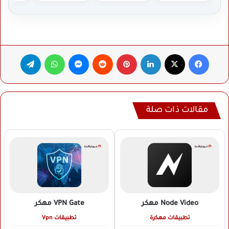
فيسبوك
‫X
لينكدإن
بينتيريست
ماسنجر
واتساب
تيلقرام
مقالات ذات صلة
Node Video
مهكر
VPN Gate
مهكر
تطبيقات مهكرة
تطبيقات Vpn