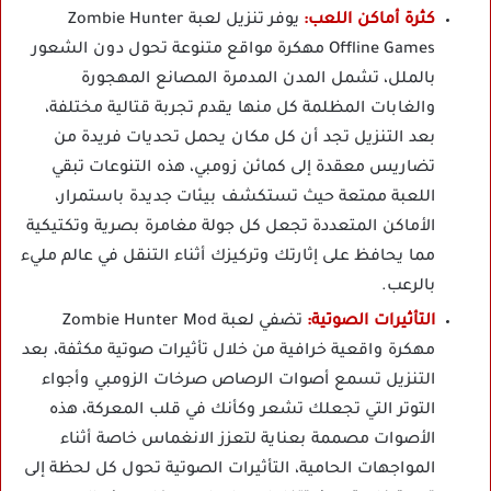
كثرة أماكن اللعب:
يوفر تنزيل لعبة Zombie Hunter
Offline Games مهكرة مواقع متنوعة تحول دون الشعور
بالملل، تشمل المدن المدمرة المصانع المهجورة
والغابات المظلمة كل منها يقدم تجربة قتالية مختلفة،
بعد التنزيل تجد أن كل مكان يحمل تحديات فريدة من
تضاريس معقدة إلى كمائن زومبي، هذه التنوعات تبقي
اللعبة ممتعة حيث تستكشف بيئات جديدة باستمرار،
الأماكن المتعددة تجعل كل جولة مغامرة بصرية وتكتيكية
مما يحافظ على إثارتك وتركيزك أثناء التنقل في عالم مليء
بالرعب.
التأثيرات الصوتية:
تضفي لعبة Zombie Hunter Mod
مهكرة واقعية خرافية من خلال تأثيرات صوتية مكثفة، بعد
التنزيل تسمع أصوات الرصاص صرخات الزومبي وأجواء
التوتر التي تجعلك تشعر وكأنك في قلب المعركة، هذه
الأصوات مصممة بعناية لتعزز الانغماس خاصة أثناء
المواجهات الحامية، التأثيرات الصوتية تحول كل لحظة إلى