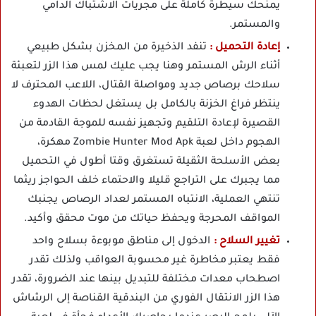
يمنحك سيطرة كاملة على مجريات الاشتباك الدامي
والمستمر.
إعادة التحميل :
تنفد الذخيرة من المخزن بشكل طبيعي
أثناء الرش المستمر وهنا يجب عليك لمس هذا الزر لتعبئة
سلاحك برصاص جديد ومواصلة القتال، اللاعب المحترف لا
ينتظر فراغ الخزنة بالكامل بل يستغل لحظات الهدوء
القصيرة لإعادة التلقيم وتجهيز نفسه للموجة القادمة من
الهجوم داخل لعبة Zombie Hunter Mod Apk مهكرة،
بعض الأسلحة الثقيلة تستغرق وقتا أطول في التحميل
مما يجبرك على التراجع قليلا والاحتماء خلف الحواجز ريثما
تنتهي العملية، الانتباه المستمر لعداد الرصاص يجنبك
المواقف المحرجة ويحفظ حياتك من موت محقق وأكيد.
تغيير السلاح :
الدخول إلى مناطق موبوءة بسلاح واحد
فقط يعتبر مخاطرة غير محسوبة العواقب ولذلك تقدر
اصطحاب معدات مختلفة للتبديل بينها عند الضرورة، تقدر
هذا الزر الانتقال الفوري من البندقية القناصة إلى الرشاش