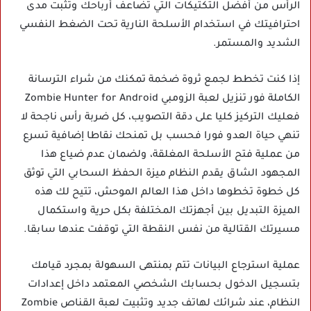
الرأس من أفضل التكتيكات التي تضاعف أرباحك وتثبت مدى
احترافيتك في استخدام الأسلحة النارية تحت الضغط النفسي
الشديد والمستمر.
إذا كنت تخطط لجمع ثروة ضخمة تمكنك من شراء الترسانة
الكاملة فور تنزيل لعبة الزومبي Zombie Hunter for Android
فعليك التركيز كليا على دقة التصويب، كل ضربة رأس ناجحة لا
تنهي حياة العدو فورا فحسب بل تمنحك نقاطا إضافية تسرع
من عملية فتح الأسلحة المغلقة، ولضمان عدم ضياع هذا
المجهود الشاق يقدم النظام ميزة الحفظ السحابي التي توثق
كل خطوة تخطوها داخل هذا العالم الموحش، تتيح لك هذه
الميزة التبديل بين أجهزتك المختلفة بكل حرية واستكمال
مسيرتك القتالية من نفس النقطة التي توقفت عندها سابقا.
عملية استرجاع البيانات تتم بمنتهى السهولة بمجرد قيامك
بتسجيل الدخول بحسابك الشخصي المعتمد داخل إعدادات
النظام، عند شرائك لهاتف جديد وتثبيت لعبة القناص Zombie