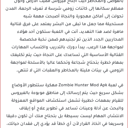
بالفوضى والمخاطر حيث اجتاح فيروس مميت الأرض وحول
معظم سكانها إلى كائنات زومبي شرسة لا تعرف الرحمة، المدن
تحولت إلى أماكن مهجورة والنجاة أصبحت مهمة شبه
مستحيلة مما جعل ما تبقى من البشر يعتمد على فرق قتالية
ماهرة لصد هذا التهديد، أنت في اللعبة ستكون أحد هؤلاء
المحاربين الجدد الذين تم تجنيدهم ضمن نخبة مخصصة
لمواجهة هذا الرعب، يبدأ دورك بالتدريب واكتساب المهارات
القتالية الأساسية التي تساعدك على النجاة حيث يتم تكليفك
بمهام خطرة بتحتاج شجاعة وتحكما عاليا بالأسلحة لمواجهة
الزومبي في بيئات مليئة بالمخاطر والعقبات التي لا تنتهي.
في لعبة Zombie Hunter Mod Apk مهكرة ستتطور الأوضاع
بشكل سريع حيث يتم إرسالك إلى مناطق موبوءة بالفيروس
للقيام بمهمات خطيرة تشمل استكشاف المواقع المعزولة
والبحث عن أدلة وعينات تساعد في تطوير علاج أو إيقاف
الانتشار، المهام ليست بسيطة بل بتحتاج منك أن تكون دقيقا
وسريعا في اتخاذ القرار لأن أي خطأ قد يؤدي إلى فقدان حياتك،