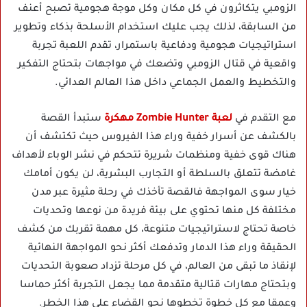
الزومبي يتكاثرون في كل مكان وكل موجة هجومية تصبح أعنف
من السابقة، لذلك يجب عليك استخدام الأسلحة بذكاء وتطوير
استراتيجيات هجومية ودفاعية باستمرار، تقدم اللعبة تجربة
واقعية في قتال الزومبي وتضعك في مواجهات بتحتاج التفكير
والتخطيط والعمل الجماعي داخل هذا العالم العدائي.
مع التقدم في
لعبة Zombie Hunter مهكرة
ستبدأ القصة
بالكشف عن أسرار خفية وراء هذا الفيروس حيث تكتشف أن
هناك قوى خفية ومنظمات شريرة تتحكم في نشر الوباء لأهداف
غامضة تتعلق بالسلطة أو التجارب البشرية، لن يكون أمامك
خيار سوى المواجهة فالقصة تأخذك في رحلة مثيرة عبر مدن
مختلفة كل منها تحتوي على بيئة فريدة من نوعها وتحديات
خاصة تحتاج لاستراتيجيات متنوعة، كل مهمة تقربك من كشف
الحقيقة وراء هذا الدمار وتدفعك أكثر نحو المواجهة النهائية
لإنقاذ ما تبقى من العالم، في كل مرحلة تزداد صعوبة التحديات
وبتحتاج مهارات قتالية متقدمة مما يجعل التجربة أكثر حماسا
وعمقا مع كل خطوة تخطوها نحو القضاء على هذا الخطر.