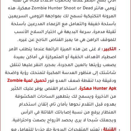
الآلي بلمح البصر عندما يحاصرك الأعداء فجأة في لعبة
زومبي هانتر Zombie Hunter Shoot or Dead مهكرة، هذه
المرونة التكتيكية تسمح لك بمواجهة الزومبي السريعين
بأسلحة خفيفة والتعامل مع الزعماء المدرعين بأسلحة
ثقيلة مدمرة، سرعة البديهة في اختيار السلاح الأنسب
للموقف الراهن هي ما يميز القناص الناجح عن غيره.
التكبير :
لا غنى عن هذه الميزة الرائعة عندما يتطلب الأمر
اصطياد الأهداف الخفية أو المتمركزة في أماكن بعيدة
يصعب رؤيتها بالعين المجردة، بمجرد النقر عليها تنتقل
شاشتك إلى منظور العدسة المكبرة لتمنحك رؤية واضحة
ودقيقة جدا لنقطة ضعف العدو فور
تحميل لعبة Zombie
Hunter Apk مهكرة
، استخدام القنص يوفر عليك الكثير
من الذخيرة ويسمح لك بتطهير الساحات المكشوفة
بهدوء قبل التقدم نحوها بأمان تام، إتقان استخدام
المنظار يرفع من نسبة إصاباتك القاتلة في الرأس
ويجعلك شبحا لا يرى يحصد الأرواح بصمت واحترافية.
القنبلة :
تعتبر المتفجرات اليدوية حلا جذريا للتعامل مع