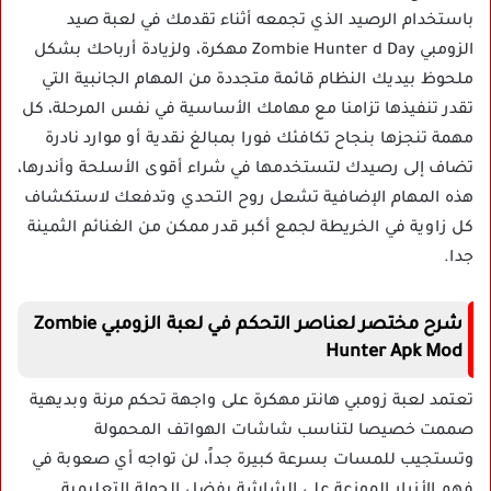
باستخدام الرصيد الذي تجمعه أثناء تقدمك في لعبة صيد
الزومبي Zombie Hunter d Day مهكرة، ولزيادة أرباحك بشكل
ملحوظ بيديك النظام قائمة متجددة من المهام الجانبية التي
تقدر تنفيذها تزامنا مع مهامك الأساسية في نفس المرحلة، كل
مهمة تنجزها بنجاح تكافئك فورا بمبالغ نقدية أو موارد نادرة
تضاف إلى رصيدك لتستخدمها في شراء أقوى الأسلحة وأندرها،
هذه المهام الإضافية تشعل روح التحدي وتدفعك لاستكشاف
كل زاوية في الخريطة لجمع أكبر قدر ممكن من الغنائم الثمينة
جدا.
شرح مختصر لعناصر التحكم في لعبة الزومبي Zombie
Hunter Apk Mod
تعتمد لعبة زومبي هانتر مهكرة على واجهة تحكم مرنة وبديهية
صممت خصيصا لتناسب شاشات الهواتف المحمولة
وتستجيب للمسات بسرعة كبيرة جداً، لن تواجه أي صعوبة في
فهم الأزرار الموزعة على الشاشة بفضل الجولة التعليمية