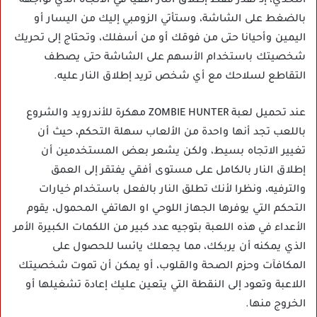
التحدي، إذ تقدر فقط إطلاق النار أفقيا في الاتجاه الذي تواجهه
بالضغط على الشاشة، وستأتي الزومبي إليك من اليسار أو
اليمين وأحيانا حتى من فوقك أو من أسفلك، وتحتاج إلى تحريك
شخصيتك باستخدام الأسهم على الشاشة حتى يصطف
التقاطع لسلاحك مع أي شخص تريد إطلاق النار عليه.
عند تحميل لعبة ZOMBIE HUNTER مهكرة للأندرويد والشروع
باللعب تجد أنها واحدة من الألعاب سهلة التحكم، حيث أن
تغيير الاتجاه بسيط، ولكن يشعر بعض المستخدمين أن
إطلاق النار بالكامل على مستوى أفقي يفتقر إلى العمق
والترفيه، ونظرا لأنك تطلق النار بالفعل باستخدام خيارات
التحكم التي يوفرها الجهاز اللوحي او الهاتفي المحمول، يقوم
الأعداء في هذه اللعبة بتوجيه عدد كبير من اللكمات الكبيرة الأمر
الذي يمكنه أن يربكك، مما يجعلك يائسا للحصول على
المكافآت وحزم الصحة والقلوب، أو يمكن أن تموت شخصيتك
اللاعبة وتعود إلى النقطة التي يتعين عليك إعادة تشغيلها أو
الخروج منها.