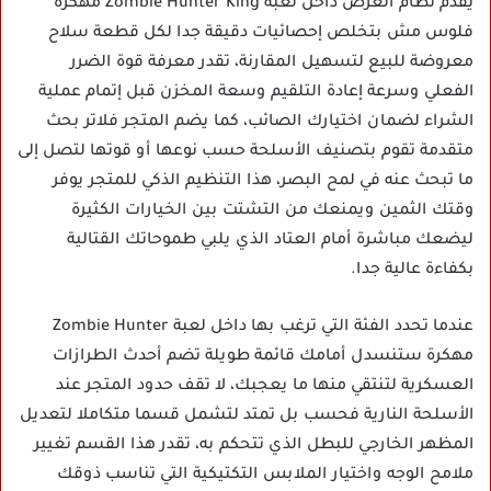
يقدم نظام العرض داخل لعبة Zombie Hunter King مهكرة
فلوس مش بتخلص إحصائيات دقيقة جدا لكل قطعة سلاح
معروضة للبيع لتسهيل المقارنة، تقدر معرفة قوة الضرر
الفعلي وسرعة إعادة التلقيم وسعة المخزن قبل إتمام عملية
الشراء لضمان اختيارك الصائب، كما يضم المتجر فلاتر بحث
متقدمة تقوم بتصنيف الأسلحة حسب نوعها أو قوتها لتصل إلى
ما تبحث عنه في لمح البصر، هذا التنظيم الذكي للمتجر يوفر
وقتك الثمين ويمنعك من التشتت بين الخيارات الكثيرة
ليضعك مباشرة أمام العتاد الذي يلبي طموحاتك القتالية
بكفاءة عالية جدا.
عندما تحدد الفئة التي ترغب بها داخل لعبة Zombie Hunter
مهكرة ستنسدل أمامك قائمة طويلة تضم أحدث الطرازات
العسكرية لتنتقي منها ما يعجبك، لا تقف حدود المتجر عند
الأسلحة النارية فحسب بل تمتد لتشمل قسما متكاملا لتعديل
المظهر الخارجي للبطل الذي تتحكم به، تقدر هذا القسم تغيير
ملامح الوجه واختيار الملابس التكتيكية التي تناسب ذوقك