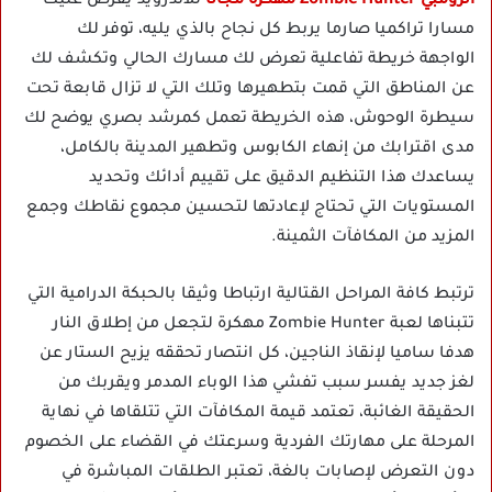
الزومبي Zombie Hunter مهكرة مجانا
للاندرويد يفرض عليك
مسارا تراكميا صارما يربط كل نجاح بالذي يليه، توفر لك
الواجهة خريطة تفاعلية تعرض لك مسارك الحالي وتكشف لك
عن المناطق التي قمت بتطهيرها وتلك التي لا تزال قابعة تحت
سيطرة الوحوش، هذه الخريطة تعمل كمرشد بصري يوضح لك
مدى اقترابك من إنهاء الكابوس وتطهير المدينة بالكامل،
يساعدك هذا التنظيم الدقيق على تقييم أدائك وتحديد
المستويات التي تحتاج لإعادتها لتحسين مجموع نقاطك وجمع
المزيد من المكافآت الثمينة.
ترتبط كافة المراحل القتالية ارتباطا وثيقا بالحبكة الدرامية التي
تتبناها لعبة Zombie Hunter مهكرة لتجعل من إطلاق النار
هدفا ساميا لإنقاذ الناجين، كل انتصار تحققه يزيح الستار عن
لغز جديد يفسر سبب تفشي هذا الوباء المدمر ويقربك من
الحقيقة الغائبة، تعتمد قيمة المكافآت التي تتلقاها في نهاية
المرحلة على مهارتك الفردية وسرعتك في القضاء على الخصوم
دون التعرض لإصابات بالغة، تعتبر الطلقات المباشرة في