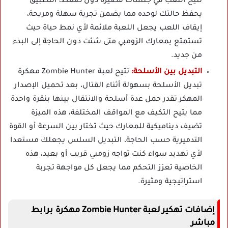
تتيح اللعب في جلسات قصيرة دون ضغط، التطبيق
يحفظ حالتك لوحده مما يضمن تجربة سهلة ومريحة،
إيقاف اللعب يجعل اللعبة ملائمة لأي نمط حياة حيث
تستمتع بمعارك الزومبي متى شئت دون الحاجة إلى البدء
من جديد.
التبديل بين الأسلحة:
تتيح لعبة Zombie Hunter مهكرة
تبديل الأسلحة بسهولة أثناء القتال، بعد تحميل الإصدار
المهكر تقدر حمل عدة أسلحة والانتقال بينها بنقرة واحدة
مما يتيح التكيف مع المواقف المختلفة، هذه الميزة
تضيف ديناميكية للمعارك حيث تختار بين السرعة أو القوة
التدميرية حسب الحاجة، التبديل السلس يجعلك مستعدا
لأي تهديد سواء كنت تواجه زومبي قريب أو بعيد، هذه
الخاصية تعزز التحكم مما يجعل كل مواجهة تجربة
استراتيجية ومثيرة.
إضافات تهكير لعبة Zombie Hunter مهكرة برابط
مباشر