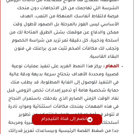
المتوقفة، تتصدى هنا لأمواج متصاعدة من كائنات الزومبي
الشرسة التي تهاجمك من كل الاتجاهات دون منحك
فرصة لالتقاط أنفاسك المنهكة من التعب، الهدف
الأساسي ليس الفوز بالمرحلة بل الصمود لأطول وقت
ممكن والدفاع عن موقعك بشتى الطرق المتاحة لك من
أسلحة وذخيرة، كل دقيقة تمر تزيد من شراسة الخصوم
وتجلب لك مكافآت أضخم تثبت مدى براعتك في فنون
البقاء القاسية.
المهام :
يركز هذا النمط الفريد على تنفيذ عمليات نوعية
قصيرة ومحددة الأهداف بتحتاج سرعة بديهة ودقة عالية
في التنفيذ للوصول إلى الغاية المطلوبة، قد يطلب منك
حماية شخصية هامة أو تدمير إمدادات تخص الزومبي قبل
نفاد الوقت الزمني الصارم الذي يلاحقك باستمرار، النجاح
في هذه المهمات يمنحك مكافآت استثنائية وموارد نادرة
لا تتوفر في أوضاع اللعب العادية لتتمكن من تطوير
انضم إلى قناة التليجرام
أسلحتك بقوة، هذا النمط يعتبر استراحة قصيرة ومربحة
جدا من ضغط القصة الرئيسية وبيساعدك تعزيز قدراتك