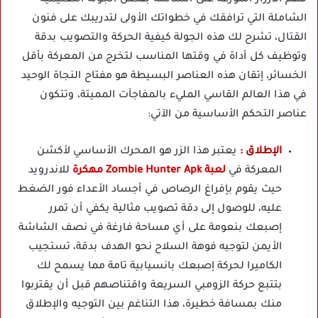
الشاملة التي ترافقك في خطواتك الأولى لتدريبك على فنون
القتال، تشرح لك هذه الجولة كيفية الحركة والتصويب بدقة
وتوظيف كل أداة في وقتها المناسب لتخرج من المعركة بأقل
الخسائر، إتقان هذه العناصر البسيطة هو مفتاح النجاة الوحيد
في هذا العالم القاسي المليء بالمفاجآت المميتة، وتتكون
عناصر التحكم الأساسية من الآتي:
الإطلاق :
يعتبر هذا الزر هو المحرك الأساسي لأكشن
المعركة في
لعبة Zombie Hunter Apk مهكرة
للاندرويد
حيث يقوم بإفراغ الرصاص في أجساد الأعداء فور الضغط
عليه، للوصول إلى دقة تصويب مثالية يكفي أن تمرر
إصبعك بنعومة على أي مساحة فارغة في نصف الشاشة
الأيمن لتوجيه فوهة السلاح نحو الهدف بدقة، تستجيب
الكاميرا لحركة إصبعك بانسيابية تامة مما يسمح لك
بتتبع حركة الزومبي السريعة واقتناصهم قبل أن يقتربوا
منك بمسافة خطيرة، هذا التناغم بين التوجيه والإطلاق