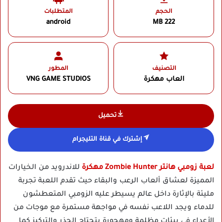
الحجم
المتطلبات
android
222 MB
التصنيف
المطور
العاب مهكرة
VNG GAME STUDIOS‏
تحميل
إشترك في قناة التليجرام
لعبة زومبي هانتر Zombie Hunter مهكرة
للاندرويد من الخيارات
المميزة لعشاق ألعاب الرعب والبقاء حيث تقدم اللعبة تجربة
مليئة بالإثارة داخل عالم يسيطر عليه الزومبي المتعطشون
للدماء ويجد اللاعب نفسه في مواجهة مستمرة مع موجات من
الأعداء في بيئات مظلمة ومهجورة بتحتاج الحذر والتركيز كما