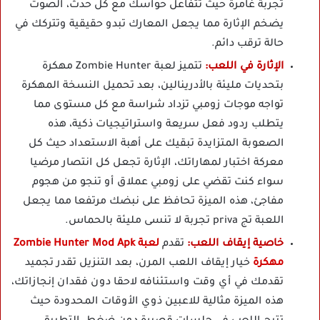
تجربة غامرة حيث تتفاعل حواسك مع كل حدث، الصوت
يضخم الإثارة مما يجعل المعارك تبدو حقيقية وتتركك في
حالة ترقب دائم.
الإثارة في اللعب:
تتميز لعبة Zombie Hunter مهكرة
بتحديات مليئة بالأدرينالين، بعد تحميل النسخة المهكرة
تواجه موجات زومبي تزداد شراسة مع كل مستوى مما
يتطلب ردود فعل سريعة واستراتيجيات ذكية، هذه
الصعوبة المتزايدة تبقيك على أهبة الاستعداد حيث كل
معركة اختبار لمهاراتك، الإثارة تجعل كل انتصار مرضيا
سواء كنت تقضي على زومبي عملاق أو تنجو من هجوم
مفاجئ، هذه الميزة تحافظ على نبضك مرتفعا مما يجعل
اللعبة تج priva تجربة لا تنسى مليئة بالحماس.
خاصية إيقاف اللعب:
تقدم
لعبة Zombie Hunter Mod Apk
مهكرة
خيار إيقاف اللعب المرن، بعد التنزيل تقدر تجميد
تقدمك في أي وقت واستئنافه لاحقا دون فقدان إنجازاتك،
هذه الميزة مثالية للاعبين ذوي الأوقات المحدودة حيث