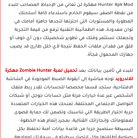
Hunter Apk Mod مهكرة لن تعاني من الإحباط المصاحب للبدء
من نقطة الصفر، سيقوم الخادم باستدعاء كافة أسلحتك
المطورة والمستويات التي اجتزتها لتجدها جاهزة أمامك في
ثوان معدودة، هذه الطمأنينة التقنية ترفع من قيمة التجربة
وتجعلك تستثمر وقتك في تطوير شخصيتك دون أي خوف أو
قلق من فقدان ملفات الحفظ نتيجة لأي خلل طارئ قد يصيب
جهازك المحمول فجأة.
للبدء في تأمين بياناتك بعد
تحميل لعبة Zombie Hunter مهكرة
للاندرويد
توجه مباشرة إلى أيقونة الضبط الموجودة في الشاشة
الافتتاحية، ستجد قسما مخصصا للحسابات تقدر ربط ملفك
الشخصي عبر عدة خيارات مرنة مثل حسابات جوجل أو شبكات
التواصل الاجتماعي المختلفة، تمنحك هذه الخيارات المتعددة
حرية اختيار الطريقة التي تناسبك وتضمن لك حماية قصوى
لمعلوماتك وإنجازاتك القتالية، بمجرد إتمام هذه الخطوة
البسيطة ستصبح جزءا من قاعدة بيانات آمنة تحتفظ بكل
رصاصة أطلقتها وكل انتصار سطرته في سجلاتك لمواجهة