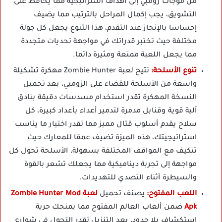
من موجات زومبي إلى أهداف استراتيجية مما يحافظ على
التشويق، يجب إكمال المراحل بالترتيب مما يضيف
إحساسا بالإنجاز عند التقدم، هذا التنوع يجعل كل جولة
مختلفة حيث تختبر قدراتك في مواجهة تحديات متجددة
مما يجعل اللعبة ممتعة ومثيرة دائما.
تنوع الأسلحة:
تتيح لعبة Zombie Hunter مهكرة تشكيلة
واسعة من الأسلحة للقضاء على الزومبي، بعد تحميل
النسخة المهكرة تقدر استخدام مسدسات دقيقة بنادق
آلية قوية وقنابل مدمرة لتدمير أعداء بأعداد كبيرة، كل
سلاح يقدم أسلوب قتال مميز مما تقدر اختيار ما يناسب
استراتيجيتك، هذه الميزة تضيف عمقا للمعارك حيث
تتكيف مع المواقف المختلفة بسهولة، الأسلحة تحول كل
مواجهة إلى تجربة ديناميكية مما يجعلك تشعر بالقوة
والسيطرة أثناء التصدي للتهديدات.
اللعب المفتوح:
يصنف تحميل
لعبة Zombie Hunter Mod
Apk
ضمن ألعاب العالم المفتوح مما يمنحك حرية
استكشاف بلا حدود، بعد التنزيل تقدر التجول في شوارع