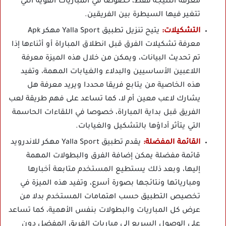
معرفة النتيجة فقط، خصوصا في المباريات القوية التي
تتغير فيها السيطرة بين الفريقين.
التشكيلات:
يتيح تنزيل تطبيق Yalla Sport مهكر Apk
معرفة تشكيلات الفرق قبل انطلاق المباراة أو أثناءها إذا
تم تحديث البيانات، ويمكن من خلال هذه الميزة معرفة
اللاعبين الأساسيين والبدلاء والغيابات المهمة، وتفيد
هذه الخاصية من يتابع فريقا محددا ويريد معرفة هل
يشارك لاعب معين أم لا، كما تساعد على فهم طريقة لعب
الفريق قبل بداية المباراة، خصوصا في اللقاءات الحاسمة
التي يتأثر أداؤها بالتشكيل والغيابات.
القائمة المفضلة:
يقدم تطبيق Yalla Sport مهكر للاندرويد
قائمة مفضلة يمكن إضافة الفرق والبطولات المهمة
إليها، وبعد ذلك يستطيع المستخدم متابعة أخبارها
ومبارياتها ونتائجها بصورة أسرع، وتفيد هذه الميزة في
تخصيص التطبيق حسب اهتمامات المستخدم بدلا من
عرض كل المباريات والبطولات بنفس الأهمية، كما تساعد
على الوصول السريع إلى مباريات الفريق المفضل دون