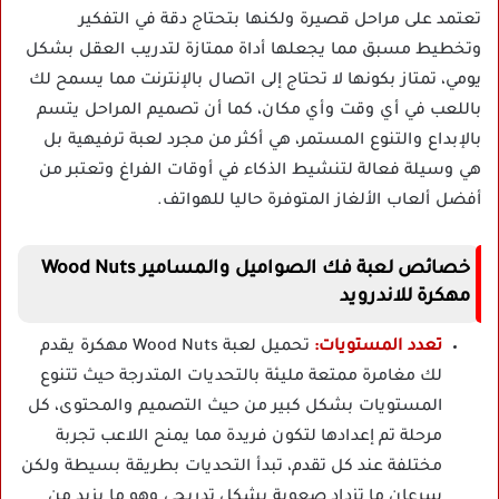
تعتمد على مراحل قصيرة ولكنها بتحتاج دقة في التفكير
وتخطيط مسبق مما يجعلها أداة ممتازة لتدريب العقل بشكل
يومي، تمتاز بكونها لا تحتاج إلى اتصال بالإنترنت مما يسمح لك
باللعب في أي وقت وأي مكان، كما أن تصميم المراحل يتسم
بالإبداع والتنوع المستمر، هي أكثر من مجرد لعبة ترفيهية بل
هي وسيلة فعالة لتنشيط الذكاء في أوقات الفراغ وتعتبر من
أفضل ألعاب الألغاز المتوفرة حاليا للهواتف.
خصائص لعبة فك الصواميل والمسامير Wood Nuts
مهكرة للاندرويد
تعدد المستويات:
تحميل لعبة Wood Nuts مهكرة يقدم
لك مغامرة ممتعة مليئة بالتحديات المتدرجة حيث تتنوع
المستويات بشكل كبير من حيث التصميم والمحتوى، كل
مرحلة تم إعدادها لتكون فريدة مما يمنح اللاعب تجربة
مختلفة عند كل تقدم، تبدأ التحديات بطريقة بسيطة ولكن
سرعان ما تزداد صعوبة بشكل تدريجي وهو ما يزيد من