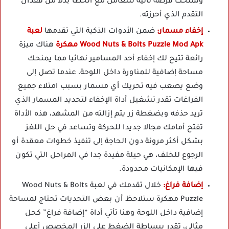
وتمنحك فرصة ثانية للتعامل مع الخطأ بدلا من فقدان
التقدم الذي أحرزته.
إخفاء مسمار:
ضمن الأدوات الذكية التي تقدمها
لعبة
Wood Nuts & Bolts Puzzle Mod Apk مهكرة
هناك ميزة
رائعة تتيح لك إخفاء أحد المسامير نهائيا مما يمنحك
مساحة إضافية للمناورة داخل اللوحة، عندما تصل إلى
وضع يصعب فيه تحريك أي مسمار بسبب امتلاء جميع
الفراغات تقدر تشغيل أداة الإخفاء لتحديد المسمار الذي
تريد حذفه وبضغطة زر يتم إزالته من المشهد، هذه الأداة
تفتح أمامك مجالا جديدا للحركة وتساعد في حل اللغز
بشكل أكثر مرونة دون الحاجة إلى تنفيذ خطوات معقدة أو
الرجوع للخلف، هي حيلة مفيدة جدا في المراحل التي تكون
فيها الإمكانيات محدودة.
إضافة فراغ:
خلال تقدمك في لعبة Wood Nuts & Bolts
Puzzle مهكرة ستلاحظ أن بعض التحديات تحتاج لمساحة
إضافية داخل اللوحة وهنا تأتي أداة “إضافة فراغ” كحل
مثالي، تقدر ببساطة الضغط على الزر المخصص أعلى