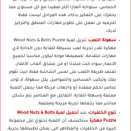
الحماس، ستواجه ألغازا أكثر تعقيدا مع كل مستوى مما
يحفزك على التفكير بذكاء، هذه المراحل ليست فقط
للترفيه بل تعمل على تطوير مهارات المنطق والتركيز
لديك.
سهولة اللعب:
تنزيل لعبة Wood Nuts & Bolts Puzzle
مهكرة تقدر تجربة لعب بسيطة للغاية دون الحاجة لأي
مهارات متقدمة، تصميمها موجه ليكون مناسبا لجميع
الأعمار سواء كنت مبتدئا أو من عشاق ألعاب الألغاز،
تعتمد طريقة اللعب على لمس الشاشة فقط حيث تقوم
بفك وتركيب المسامير والصواميل بكل سهولة، لا توجد
عناصر تحكم معقدة أو واجهات مربكة مما يجعل اللعبة
ممتعة وسهلة للغاية، التفاعل مع العناصر يتم بشكل
مباشر مما يجعلها تجربة مريحة وممتعة.
تنوع الخلفيات:
عند
تحميل لعبة Wood Nuts & Bolts
Puzzle مهكرة
ستكتشف أن اللعبة تحتوي على مجموعة
كبيرة من الخلفيات والمظاهر التي يمكن تظبيطها بحرية،