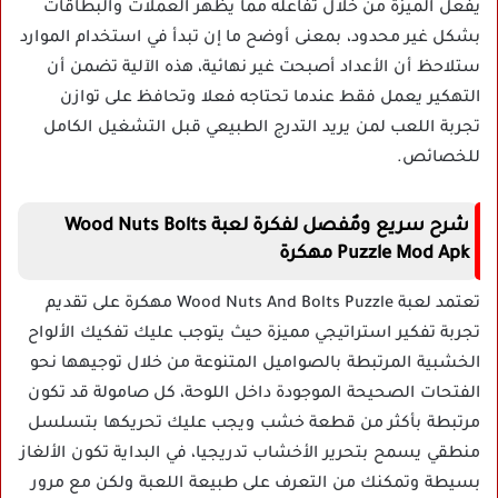
يفعل الميزة من خلال تفاعله مما يظهر العملات والبطاقات
بشكل غير محدود، بمعنى أوضح ما إن تبدأ في استخدام الموارد
ستلاحظ أن الأعداد أصبحت غير نهائية، هذه الآلية تضمن أن
التهكير يعمل فقط عندما تحتاجه فعلا وتحافظ على توازن
تجربة اللعب لمن يريد التدرج الطبيعي قبل التشغيل الكامل
للخصائص.
شرح سريع ومٌفصل لفكرة لعبة Wood Nuts Bolts
Puzzle Mod Apk مهكرة
تعتمد لعبة Wood Nuts And Bolts Puzzle مهكرة على تقديم
تجربة تفكير استراتيجي مميزة حيث يتوجب عليك تفكيك الألواح
الخشبية المرتبطة بالصواميل المتنوعة من خلال توجيهها نحو
الفتحات الصحيحة الموجودة داخل اللوحة، كل صامولة قد تكون
مرتبطة بأكثر من قطعة خشب ويجب عليك تحريكها بتسلسل
منطقي يسمح بتحرير الأخشاب تدريجيا، في البداية تكون الألغاز
بسيطة وتمكنك من التعرف على طبيعة اللعبة ولكن مع مرور