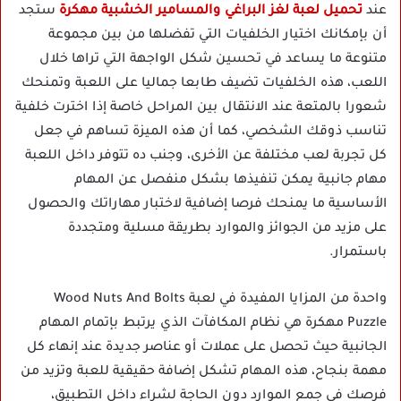
عند
تحميل لعبة لغز البراغي والمسامير الخشبية مهكرة
ستجد
أن بإمكانك اختيار الخلفيات التي تفضلها من بين مجموعة
متنوعة ما يساعد في تحسين شكل الواجهة التي تراها خلال
اللعب، هذه الخلفيات تضيف طابعا جماليا على اللعبة وتمنحك
شعورا بالمتعة عند الانتقال بين المراحل خاصة إذا اخترت خلفية
تناسب ذوقك الشخصي، كما أن هذه الميزة تساهم في جعل
كل تجربة لعب مختلفة عن الأخرى، وجنب ده تتوفر داخل اللعبة
مهام جانبية يمكن تنفيذها بشكل منفصل عن المهام
الأساسية ما يمنحك فرصا إضافية لاختبار مهاراتك والحصول
على مزيد من الجوائز والموارد بطريقة مسلية ومتجددة
باستمرار.
واحدة من المزايا المفيدة في لعبة Wood Nuts And Bolts
Puzzle مهكرة هي نظام المكافآت الذي يرتبط بإتمام المهام
الجانبية حيث تحصل على عملات أو عناصر جديدة عند إنهاء كل
مهمة بنجاح، هذه المهام تشكل إضافة حقيقية للعبة وتزيد من
فرصك في جمع الموارد دون الحاجة لشراء داخل التطبيق،