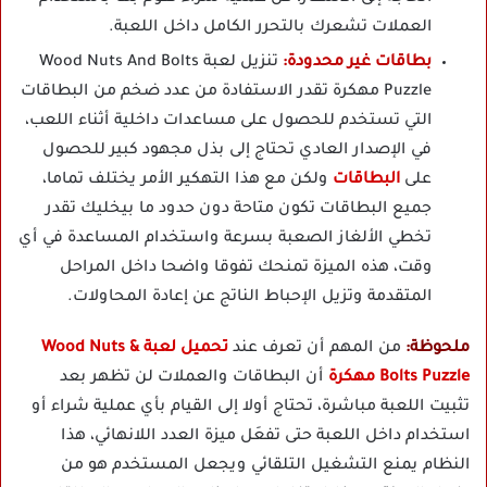
العملات تشعرك بالتحرر الكامل داخل اللعبة.
بطاقات غير محدودة:
تنزيل لعبة Wood Nuts And Bolts
Puzzle مهكرة تقدر الاستفادة من عدد ضخم من البطاقات
التي تستخدم للحصول على مساعدات داخلية أثناء اللعب،
في الإصدار العادي تحتاج إلى بذل مجهود كبير للحصول
على
البطاقات
ولكن مع هذا التهكير الأمر يختلف تماما،
جميع البطاقات تكون متاحة دون حدود ما بيخليك تقدر
تخطي الألغاز الصعبة بسرعة واستخدام المساعدة في أي
وقت، هذه الميزة تمنحك تفوقا واضحا داخل المراحل
المتقدمة وتزيل الإحباط الناتج عن إعادة المحاولات.
ملحوظة:
من المهم أن تعرف عند
تحميل لعبة Wood Nuts &
Bolts Puzzle مهكرة
أن البطاقات والعملات لن تظهر بعد
تثبيت اللعبة مباشرة، تحتاج أولا إلى القيام بأي عملية شراء أو
استخدام داخل اللعبة حتى تفعَل ميزة العدد اللانهائي، هذا
النظام يمنع التشغيل التلقائي ويجعل المستخدم هو من