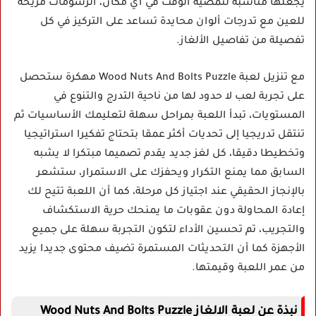
يجعلها مناسبة لتمضية الوقت في أي مكان، الرسومات مريحة
للعين مع تدرجات ألوان محايدة تساعد على التركيز في كل
تفصيلة من تفاصيل الألغاز.
مع تنزيل لعبة Wood Nuts And Bolts Puzzle مهكرة ستحصل
على تجربة لعب لا حدود لها من ناحية التدرج والتنوع في
المستويات، تبدأ اللعبة بمراحل سهلة لتعليمك الأساسيات ثم
تنتقل تدريجيا إلى تحديات أكثر عمقا بتحتاج تفكيرا استراتيجيا
وتخطيطا دقيقا، كل لغز جديد يقدم تصميما مبتكرا لا يشبه
السابق مما يمنع التكرار ويحفزك على الاستمرار، ستشعر
بالإنجاز الحقيقي عند اجتياز كل مرحلة، كما أن اللعبة تتيح لك
إعادة المحاولة دون عقوبات ما يمنحك حرية الاستكشاف
والتجريب، تم تحسين الأداء لتكون التجربة سهلة على جميع
الأجهزة كما أن التحديثات المستمرة تضيف محتوى جديدا يزيد
من عمر اللعبة وقيمتها.
نبذة عن لعبة الالغاز Wood Nuts And Bolts Puzzle