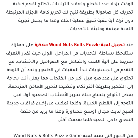
الوقت يزداد عدد القطع وتعقيد الترتيبات، تحتاج لفهم كيفية
تحريك كل صامولة بطريقة تتيح لك تحرير كافة الأجزاء المرتبطة
دون ترك أية عقبة تعيق عملية الفك وهذا ما يجعل تجربة
اللعبة ممتعة ومليئة بالتحديات.
عند
تحميل لعبة Wood Nuts Bolts Puzzle مهكرة
على جهازك
ستلاحظ بساطة التحديات في المراحل الأولى حيث تقدر التعرف
سريعا على آلية اللعب والتفاعل مع الصواميل والأخشاب، مع
التقدم في المستويات تبدأ العقبات في الظهور وتجد أن اللوحة
تحتوي على عدد صواميل أكبر من الفتحات مما يعني أنك بحاجة
إلى التفكير بطريقة أكثر ذكاء وتنظيما لتحرير الأماكن المزدحمة،
بعض الألواح بتحتاج منك تحرير الأخشاب الصغيرة أولا قبل
التوجه إلى القطع الكبيرة، وكلما تمكنت من إخلاء فراغات جديدة
أصبح لديك مجال أوسع للمناورة وهذا ما يزيد من متعة
التحدي داخل اللعبة كلما تقدمت أكثر.
من الأمور التي تمنح لعبة Wood Nuts & Bolts Puzzle Game