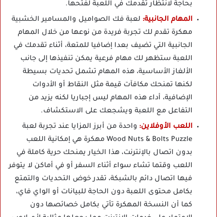
بحاجة لانتظار تقدمك في اللعبة لفتحها.
المهام الجانبية:
لعبة فك الصواميل والمسامير الخشبية
مهكرة تقدم لك تجربة فريدة من نوعها من خلال المهام
الجانبية التي تضيف بعدا إضافيا للمتعة، أثناء تقدمك في
اللعبة ستظهر لك مهام فرعية يمكن تنفيذها إلى جانب
الألغاز الأساسية، هذه المهام تشمل تحديات بسيطة
لكنها تمنحك مكافآت قيمة مثل النقاط أو الأدوات
الإضافية، أداء هذه المهام ليس إجباريا لكنه يزيد من
التفاعل مع اللعبة ويشجعك على الاستكشاف.
اللعب الأوفلاين:
واحدة من أبرز المزايا عند تجربة لعبة
Wood Nuts & Bolts Puzzle مهكرة هي إمكانية اللعب
بدون اتصال بالإنترنت، هذا الخيار يمنحك حرية كاملة في
اللعب وقتما تشاء سواء أثناء السفر أو في أماكن لا يتوفر
فيها اتصال دائم بالشبكة، تقدر خوض التحديات والتمتع
بكامل محتوى اللعبة دون الحاجة للبيانات أو الواي فاي،
كما أن النسخة المهكرة تأتي بكامل خصائصها دون