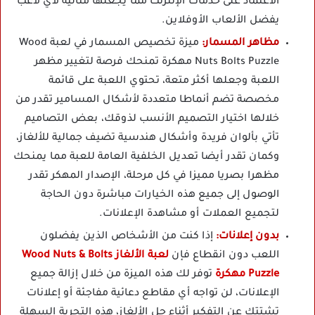
الاعتماد على خدمات الإنترنت مما يجعلها مثالية لأي لاعب
يفضل الألعاب الأوفلاين.
مظاهر المسمار:
ميزة تخصيص المسمار في لعبة Wood
Nuts Bolts Puzzle مهكرة تمنحك فرصة لتغيير مظهر
اللعبة وجعلها أكثر متعة، تحتوي اللعبة على قائمة
مخصصة تضم أنماطا متعددة لأشكال المسامير تقدر من
خلالها اختيار التصميم الأنسب لذوقك، بعض التصاميم
تأتي بألوان فريدة وأشكال هندسية تضيف جمالية للألغاز،
وكمان تقدر أيضا تعديل الخلفية العامة للعبة مما يمنحك
مظهرا بصريا مميزا في كل مرحلة، الإصدار المهكر تقدر
الوصول إلى جميع هذه الخيارات مباشرة دون الحاجة
لتجميع العملات أو مشاهدة الإعلانات.
بدون إعلانات:
إذا كنت من الأشخاص الذين يفضلون
اللعب دون انقطاع فإن
لعبة الألغاز Wood Nuts & Bolts
Puzzle مهكرة
توفر لك هذه الميزة من خلال إزالة جميع
الإعلانات، لن تواجه أي مقاطع دعائية مفاجئة أو إعلانات
تشتتك عن التفكير أثناء حل الألغاز، هذه التجربة السهلة