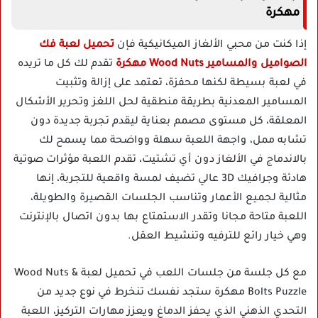
مهكرة
إذا كنت من محبي الألغاز الميكانيكية فإن
تحميل لعبة فك
الصواميل والمسامير Wood Nuts مهكرة
تقدم لك كل ما تريده
في لعبة بسيطة لكنها محفزة، تعتمد على إزالة وتثبيت
المسامير المعدنية بطريقة منطقية لحل اللغز وتحرير الأشكال
المعلقة، كل مستوى مصمم بعناية ليقدم تجربة جديدة دون
تشابه ممل، واجهة اللعبة سهلة وواضحة مما يسمح لك
بالاندماج في الألغاز دون أي تشتيت، تقدم اللعبة مؤثرات صوتية
هادئة وجرافيك 3D عالي تضيف لمسة واقعية للتجربة، إنها
مثالية لجميع الأعمار وتناسب الجلسات القصيرة والطويلة،
اللعبة متاحة مجانا وتقدر الاستمتاع بها بدون اتصال بالإنترنت
وهي خيار رائع للترفيه وتنشيط العقل.
مع كل جلسة من جلسات اللعب في تحميل لعبة Wood Nuts &
Bolts Puzzle مهكرة ستجد نفسك تنخرط في نوع جديد من
التحدي الذهني الذي يحفز الدماغ ويعزز مهارات التركيز، اللعبة