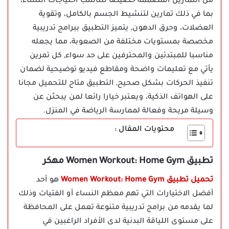
من التمارين المصممة خصيصا لتناسب احتياجات النساء،
بما في ذلك تمارين لتنشيط الجسم بالكامل، وتقوية
العضلات، وحرق الدهون, يتميز التطبيق ببرامج تدريبية
مخصصة بمستويات مختلفة من الصعوبة، مما يجعله
مناسبا للمبتدئين والمحترفين على حد سواء, كل تمرين
يأتي مع تعليمات واضحة ومقاطع فيديو توضيحية لضمان
تنفيذ الحركات بشكل صحيح, التطبيق متاح للتحميل مجانا
على الهواتف الذكية، ويعتبر خيارا رائعا لمن يبحثن عن
وسيلة مريحة وفعالة لممارسة الرياضة في المنزل.
محتويات المقال :
تطبيق Women Workout: Home Gym مهكر
تحميل تطبيق Women Workout: Home Gym
هو أحد
أفضل الاختيارات التي تهم معظم النساء أو الفتيات وذلك
لما يقدمه من برامج تدريبية متنوعة تعمل على المحافظة
على مستوى اللياقة البدنية لدى الأفراد الراغبين في