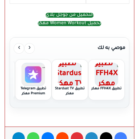
التحميل من جوجل بلاي
تحميل Women Workout مهكر
›
‹
موصي به لك
تطبيق FFH4X مهكر
تطبيق Stardust TV
تطبيق Telegram
مهكر
Premium مهكر
Pro مه
فيسبوك
‫X
لينكدإن
بينتيريست
ماسنجر
واتساب
تيلقرام