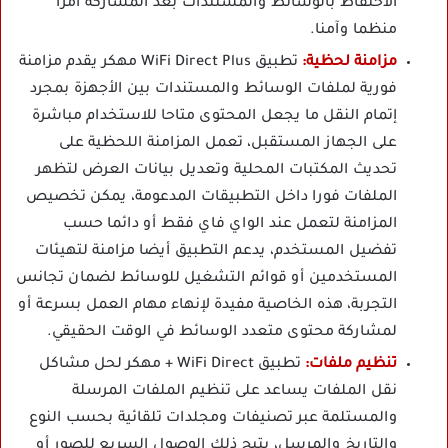
الاحتفاظ بالوسائط والمستندات بعد المشاركة أمرا
منظما وآمنا.
مزامنة لحظية:
تطبيق WiFi Direct Plus مهكر يقدم مزامنة
فورية لملفات الوسائط والمستندات بين الأجهزة بمجرد
إتمام النقل ما يجعل المحتوى متاحا للاستخدام مباشرة
على الجهاز المستقبل، تعمل المزامنة اللحظية على
تحديث المكتبات المحلية وتعديل بيانات العرض لتظهر
الملفات فورا داخل التطبيقات المدعومة، يمكن تخصيص
المزامنة لتعمل عند الواي فاي فقط أو دائما حسب
تفضيل المستخدم، يدعم التطبيق أيضا مزامنة لتهيئات
المستخدمين أو قوائم التشغيل للوسائط لضمان تجانس
التجربة، هذه الخاصية مفيدة لإنهاء مهام العمل بسرعة أو
لمشاركة محتوى متعدد الوسائط في الوقت الحقيقي.
تنظيم ملفات:
تطبيق WiFi Direct + مهكر لحل مشاكل
نقل الملفات يساعد على تنظيم الملفات المرسلة
والمستلمة عبر تصنيفات ومجلدات تلقائية بحسب النوع
والتاريخ والمرسل، يتيح ذلك الوصول السريع للصور أو