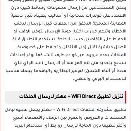
تنزيل تطبيق WiFi Direct + مهكر لنقل الفيديو والصور بسرعة
يمكن المستخدمين من إرسال مجموعات وسائط كبيرة دون
الاعتماد على فولدرات سحابية أو أساليب بطيئة، تتيح خاصية
المعاينة المدمجة التحقق من الملفات قبل الإرسال لتجنب
الأخطاء وتدعم خيارات اختيار جودة الإرسال لتوفير الوقت أو
الحفاظ على التفاصيل حسب الحاجة، يستخدم التطبيق قناة
اتصال مباشرة تقلل زمن الانتقال وتحافظ على خصوصية
الملفات بعدم مرورها عبر خوادم طرف ثالث، كما يوفر إعدادات
تسمح بتحديد متى تتم المزامنة أو الإرسال (عند الواي فاي
فقط أو أثناء الشحن) لتوفير البطارية والباقة ما يجعله مناسبا
للاستخدام اليومي والمهني.
تنزيل تطبيق WiFi Direct + مهكر لارسال الملفات
تطبيق مشاركة الملفات WiFi Direct + مهكر يجعل عملية تبادل
المستندات والعروض والصور بين الزملاء والأصدقاء أسرع
وأكثر تنظيما دون الحاجة لإرسال روابط أو استخدام البريد