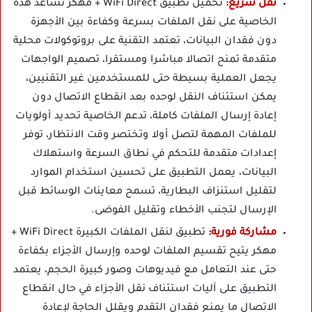
نقل سريع:
تحميل تطبيق WiFi Direct + مهكر تساعد هذه
الخاصية على نقل الملفات بسرعة وكفاءة بين الأجهزة
دون فقدان البيانات، تعتمد التقنية على بروتوكولات محلية
متقدمة تمنح اتصالا مباشرا ومستقرا، تصميم الواجهات
يجعل العملية بسيطة حتى للمستخدمين غير التقنيين،
يمكن استئناف النقل لوحده بعد انقطاع الاتصال دون
إعادة إرسال الملفات كاملة، تدعم الخاصية تحديد أولويات
للملفات المهمة لتصل أولا وتختصر وقت الانتظار، توفر
إعدادات متقدمة للتحكم في نطاق السرعة واستهلاك
البيانات، يعمل التطبيق على تحسين استخدام الموارد
لتقليل استنزاف البطارية، تسمح معاينات الوسائط قبل
الإرسال لتجنب الأخطاء وتقليل الفوضى.
مشاركة فورية:
تطبيق لنقل الملفات الكبيرة WiFi Direct +
مهكر يتيح تقسيم الملفات لوحده وإرسال الأجزاء بكفاءة
حتى عند التعامل مع فيديوهات وصور كبيرة الحجم، يعتمد
التطبيق على آليات استئناف نقل الأجزاء في حال انقطاع
الاتصال ما يمنع فقدان التقدم ويقلل الحاجة لإعادة