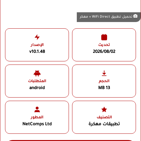
تحميل تطبيق WiFi Direct + مهكر
تحديث
الإصدار
v10.1.48
2026/08/02
الحجم
المتطلبات
android
13 MB
التصنيف
المطور
تطبيقات مهكرة
NetComps Ltd‏