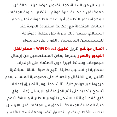
الإرسال من البداية، كما يتضمن عرضا مرئيا لحالة كل
مهمة نقل وإمكانية إدارة قوائم الانتظار لأولوية الملفات
المهمة، يوفر التطبيق أدوات لضغط مؤقت تقلل حجم
البيانات المنقولة مع إمكانية استعادة الجودة عند
الاستلام، يضمن ذلك تجربة نقل عملية وموثوقة
للمستخدمين المحترفين والهواة على حد سواء.
اتصال مباشر:
تنزيل
تطبيق WiFi Direct + مهكر لنقل
الفيديو والصور
بسرعة يمكن المستخدمين من إرسال
مجموعات وسائط كبيرة دون الاعتماد على فولدرات
سحابية أو أساليب بطيئة، تتيح خاصية القناة المباشرة
تقليل زمن الانتقال والحفاظ على خصوصية الملفات بعدم
مرورها عبر خوادم طرف ثالث، كما يوفر التطبيق إعدادات
تسمح بتحديد متى تتم المزامنة أو الإرسال (عند الواي
فاي فقط أو أثناء الشحن) لتوفير البطارية والباقة، تدعم
ميزة المعاينة المدمجة التحقق من الملفات قبل الإرسال
لتجنب الأخطاء، يضم التطبيق أيضا واجهة تسهيلية لبدء