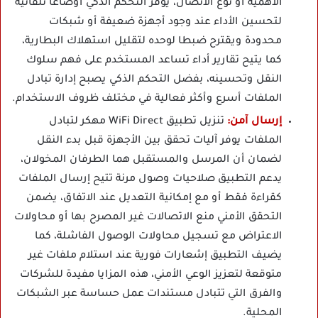
الأهمية أو نوع الاتصال، يوفر التحكم الذكي أوضاعا تلقائية
لتحسين الأداء عند وجود أجهزة ضعيفة أو شبكات
محدودة ويقترح ضبطا لوحده لتقليل استهلاك البطارية،
كما يتيح تقارير أداء تساعد المستخدم على فهم سلوك
النقل وتحسينه، بفضل التحكم الذكي يصبح إدارة تبادل
الملفات أسرع وأكثر فعالية في مختلف ظروف الاستخدام.
إرسال آمن:
تنزيل تطبيق WiFi Direct مهكر لتبادل
الملفات يوفر آليات تحقق بين الأجهزة قبل بدء النقل
لضمان أن المرسل والمستقبل هما الطرفان المخولان،
يدعم التطبيق صلاحيات وصول مرنة تتيح إرسال الملفات
كقراءة فقط أو مع إمكانية التعديل عند الاتفاق، يضمن
التحقق الأمني منع الاتصالات غير المصرح بها أو محاولات
الاعتراض مع تسجيل محاولات الوصول الفاشلة، كما
يضيف التطبيق إشعارات فورية عند استلام ملفات غير
متوقعة لتعزيز الوعي الأمني، هذه المزايا مفيدة للشركات
والفرق التي تتبادل مستندات عمل حساسة عبر الشبكات
المحلية.