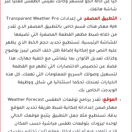
حيا عن حالة الجو فتشعر وكأنك تعيش الطقس فعليا عبر
شاشة هاتفك.
التطبيق المصغر:
في إعدادات Transparent Weather Pro
Apk مهكر هناك قسم خاص بالتطبيق المصغر الذي تقدر
من خلاله ضبط مظهر القطعة المصغرة التي تضيفها
للشاشة الرئيسية، تستطيع تحديد حجم الخط الذي يظهر
عليه النص مع إمكانية إضافة ظل خلف النص ليبرز بوضوح
وكذلك تعديل الألوان بما يتماشى مع خلفية جهازك، هذا
فضلا عن تخصيص الاختصارات التي تظهر مع القطعة
لتسهيل وصولك السريع للمعلومات التي تهمك، كل هذه
الخيارات تمنحك تحكما استثنائيا في شكل ووظيفة
الويدجت الخاص بك.
الموقع:
تقدر برنامج توقعات الطقس Weather Forecast
مهكر ضمن إعداداته إمكانية ضبط طريقة تحديد الموقع
بدقة، تستطيع مثلا جعل التطبيق يتتبع موقعك الحالي
لوحده ليزودك بتوقعات طقس مباشرة حسب المكان