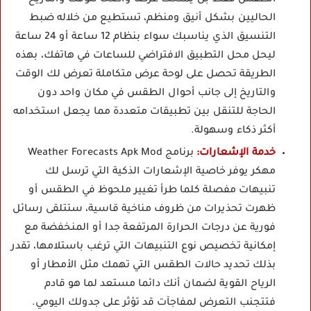
الطقس فقط بل يمنحك عرضا واضحا للوقت والتاريخ
الحاليين بشكل أنيق ومنظم، تستطيع من خلاله ضبط
التنسيق الذي يناسبك سواء بنظام 12 ساعة أو 24 ساعة
ليحل محل التطبيق الافتراضي للساعات في هاتفك، بهذه
الطريقة تحصل على لوحة عرض متكاملة تعرض لك الوقت
والتاريخ إلى جانب أحوال الطقس في مكان واحد دون
الحاجة للتنقل بين تطبيقات متعددة مما يجعل استخدامه
أكثر ذكاء وسهولة.
خدمة الإشعارات:
برنامج Weather Forecasts Apk Mod
مهكر يوفر خاصية الإشعارات الذكية التي ترسل لك
تنبيهات مفصلة كلما طرأ تغيير ملحوظ في الطقس أو
ظهرت تحذيرات من ظروف مناخية قاسية، ستتلقى رسائل
فورية عن درجات الحرارة المرتفعة جدا أو المنخفضة مع
إمكانية تخصيص نوع التنبيهات التي ترغب باستلامها، تقدر
بذلك تحديد حالات الطقس التي تهمك مثل الأمطار أو
الرياح القوية لضمان أنك دائما مستعد لما هو قادم
فتتجنب التعرض لمفاجآت قد تؤثر على جدولك اليومي.