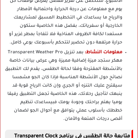
الأسبوع، ستحصل على تقرير مفصل يعرض توقعات كل
يوم مع معلومات عن درجة الحرارة واحتمالية الأمطار
والرياح ما يساعدك في التخطيط المسبق لمشاريعك
الخارجية أو سفرياتك، بفضل هذه الخاصية ستكون
مستعدا لكافة الظروف المناخية فلا تتفاجأ بمطر غزير أو
حرارة مرتفعة دون تحضير لتتحكم بأسبوعك بوعي كامل.
معلومات النشاط:
بعد تنزيل Transparent Weather Pro
مهكر ستجد ميزة إضافية مميزة وهي عرض بيانات خاصة
بالأنشطة المقترحة وفقا لحالة الطقس، يقدم لك التطبيق
نصائح حول الأنشطة المناسبة فإذا كان الجو مشمسا
سيقترح عليك التنزه أو الجري وإن كانت الرياح قوية قد
ينبهك لتأجيل رحلاتك، هذه الخاصية تجعل التطبيق رفيقا
يوميا يهتم براحتك وجودة يومك فبيساعدك تنظيم
خططك بأسلوب عملي يتوافق مع أحوال الجو لضمان
أقصى درجات المتعة والأمان.
متابعة حالة الطقس في برنامج Transparent Clock