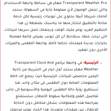
Transparent Weather Pro مهكر هي بساطة واجهة الاستخدام
والتي تجعل الوصول لأي معلومة غاية في السهولة، ستجد
أمامك شريطا أنيقا يحتوي على تبويبات رئيسية لكل خدمة
متاحة بالتطبيق لتختار منها ما يناسبك بضغطة زر، هذا
التنظيم الفريد يوفر عليك الوقت ويجعلك تصل سريعا للبيانات
التي تبحث عنها، ستلاحظ أن كل تبويب يعرض قائمة مفصلة
بخيارات عديدة فيمنحك تحكما كاملا بواجهة الطقس والميزات
الأخرى دون تعقيد.
الرئيسية:
في واجهة برنامج Transparent Clock And
Weather مهكر ستجد أول خيار في الشريط من ناحية
اليمين مخصص للبيانات الرئيسية حيث يجمع لك كافة
المعلومات العامة حول الطقس في مكان واحد، هنا
تستطيع رؤية حالة الطقس اليومية والأسبوعية إلى جانب
تفاصيل القمر وإمكانية سقوط الأمطار، ستستمتع
بمراجعة هذه المعلومات بشكل متكامل دون الحاجة
للانتقال بين صفحات متعددة، هذا الخيار يعتبر مرجعك