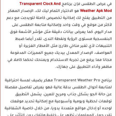
في عرض الطقس فإن برنامج
Transparent Clock And
Weather Apk Mod
هو الاختيار التمام ليك لك، الإصدار المهكر
من التطبيق يفتح لك إمكانية تخصيص كاملة للويدجت مع دعم
لأكثر من موقع في وقت واحد وإمكانية متابعة الطقس على
مدار اليوم، كما يعرض بيانات دقيقة مثل مؤشر الأشعة فوق
البنفسجية مستوى الرؤية ونقطة الندى، تقدر أيضا ضبط
التنبيهات لأي تغير مناخي طارئ مثل الأمطار الغزيرة أو
العواصف، الإصدار المعدل بيديك جميع المميزات المدفوعة
مجانا مما يرفع من تجربة الاستخدام ويمنحك تحكما كاملا في
مظهر وأداء التطبيق على جهازك.
برنامج Transparent Weather Pro مهكر يضيف لمسة احترافية
لمتابعة أحوال الطقس بدقة عالية فهو يعرض تفاصيل مفصلة
عن حالة الجو بشكل جذاب ومريح للعين، يشمل التطبيق
توقعات لحظية ويومية وأسبوعية مع إمكانية تحديد موقعك
لوحده أو إدخال مواقع متعددة يدويا، من خلال خاصية الشفافية
تقدر جعل المعلومات تظهر على خلفية هاتفك دون التأثير على