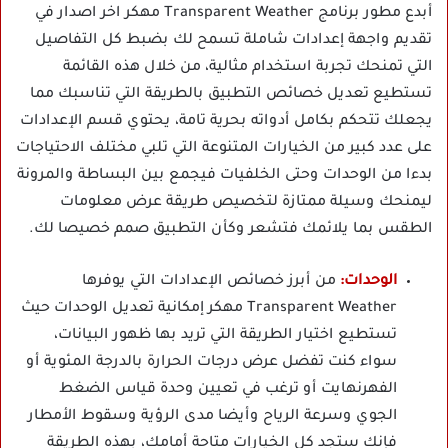
أبدع مطور برنامج Transparent Weather مهكر اخر اصدار في
تقديم واجهة إعدادات شاملة تسمح لك بضبط كل التفاصيل
التي تمنحك تجربة استخدام مثالية، من خلال هذه القائمة
تستطيع تعديل خصائص التطبيق بالطريقة التي تناسبك مما
يجعلك تتحكم بكامل أدواته بحرية تامة، يحتوي قسم الإعدادات
على عدد كبير من الخيارات المتنوعة التي تلبي مختلف الاحتياجات
بدءا من الوحدات وحتى الخلفيات فيجمع بين البساطة والمرونة
ليمنحك وسيلة ممتازة لتخصيص طريقة عرض معلومات
الطقس بما يلائمك فتشعر وكأن التطبيق صمم خصيصا لك.
الوحدات:
من أبرز خصائص الإعدادات التي يوفرها
Transparent Weather مهكر إمكانية تعديل الوحدات حيث
تستطيع اختيار الطريقة التي تريد بها ظهور البيانات،
سواء كنت تفضل عرض درجات الحرارة بالدرجة المئوية أو
الفهرنهايت أو ترغب في تعيين وحدة قياس الضغط
الجوي وسرعة الرياح وأيضا مدى الرؤية وسقوط الأمطار
فإنك ستجد كل الخيارات متاحة أمامك، بهذه الطريقة