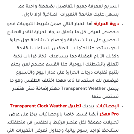
السريع لمعرفة جميع التفاصيل بضغطة واحدة مما
يسهل عليك متابعة التغيرات المناخية أولا بأول.
درجة الحرارة:
أما الخيار التالي ضمن شريط التبويبات فهو
مخصص لعرض كل ما يتعلق بدرجة الحرارة لتقدر الاطلاع
الحصري على بيانات دقيقة وإحصاءات شاملة حول حرارة
الجو، ستجد هنا احتمالات الطقس للساعات القادمة
وكذلك الأيام المقبلة مما بيساعدك اتخاذ قرارات ذكية
تتعلق بأنشطتك اليومية، هذا القسم مصمم لمن يهتم
بتتبع تقلبات درجات الحرارة على مدار اليوم والأسبوع
فيضمن لك استعدادا تاما مهما اختلف الطقس وهو ما
يجعل Transparent Weather مهكر إضافة مش هتقدر
تستغنى عنها.
الإحصائيات:
بيديك
تطبيق Transparent Clock Weather
Pro مهكر
أيضا قسما خاصا بالإحصائيات يركز على عرض
تحليلات معمقة لكل عنصر مرتبط بالطقس في منطقتك،
ستلاحظ تواجد رسوم بيانية وجداول تعرض التغيرات التي