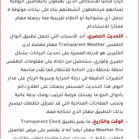
خيارا مثاليا للأشخاص الذين يهتمون بالتفاصيل اليومية
لمناخهم فيخططون أنشطتهم بناء على بيانات موثوقة لا
تحمل أي عشوائية أو أخطاء تقريبية مما يجعله مهكر
ممتازا للاستخدام.
التحديث الحصري:
أحد الأسباب التي تجعل تطبيق أحوال
الطقس Transparent Weather مهكر مفضلا لدى
الكثيرين هو قدرته المميزة على تحديث البيانات بشكل
حصري وفوري، ستحصل من خلاله على معلومات الطقس
لحظة بلحظة دون الحاجة للانتظار كما تقدر متابعة
التغيرات الدقيقة في درجة الحرارة وسرعة الرياح على مدار
اليوم، هذا التحديث المستمر يجعلك على اطلاع دائم
بأحوال الجو ما يمنحك فرصة لترتيب يومك بدقة عالية
وتجنب المفاجآت المناخية التي قد تعرقل خططك ليصبح
بذلك التطبيق مهكر الذي تحتاجه فعلا.
الوقت والتاريخ:
ما يميز تطبيق Transparent Clock
Weather Pro مهكر أيضا أنه لا يقتصر على عرض تفاصيل