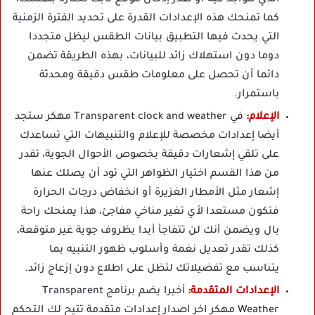
الذي تتواجد فيه أو تقدر إدخال موقع ثابت تختاره بنفسك،
كما تمنحك هذه الإعدادات القدرة على تحديد الفترة الزمنية
التي يحدث فيها التطبيق بيانات الطقس ليظل متجددا
دوما دون استهلاك زائد للبيانات، بهذه الطريقة تضمن
دائما أن تحصل على معلومات طقس دقيقة ومحدثة
باستمرار.
الإعلام:
في Transparent clock and weather مهكر ستجد
أيضا إعدادات مخصصة للإعلام والتنبيهات التي تساعدك
على تلقي إشعارات دقيقة بخصوص الأحوال الجوية، تقدر
من هذا القسم اختيار الظواهر التي تود أن يصلك عنها
إشعار مثل الأمطار الغزيرة أو انخفاض درجات الحرارة
فتكون مستعدا لأي تغير مناخي مفاجئ، هذا يمنحك راحة
بال ويضمن أنك لن تتفاجأ أبدا بظروف جوية غير متوقعة،
كذلك تقدر تعديل نغمة وأسلوب ظهور التنبيه بما
يتناسب مع تفضيلاتك لتظل على اطلاع دون إزعاج زائد.
الإعدادات المتقدمة:
أخيرا يضم برنامج Transparent
Weather مهكر اخر اصدار إعدادات متقدمة تتيح لك التحكم