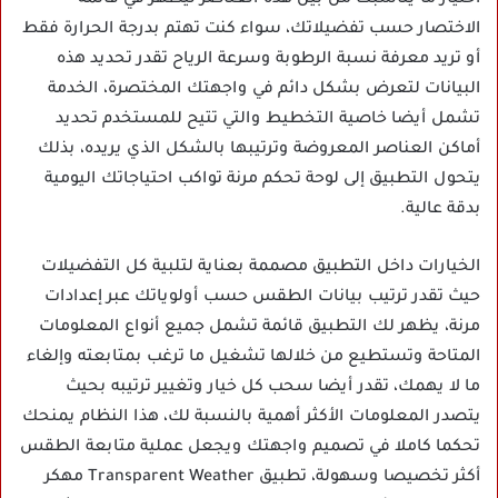
اختيار ما يناسبك من بين هذه العناصر ليظهر في قائمة
الاختصار حسب تفضيلاتك، سواء كنت تهتم بدرجة الحرارة فقط
أو تريد معرفة نسبة الرطوبة وسرعة الرياح تقدر تحديد هذه
البيانات لتعرض بشكل دائم في واجهتك المختصرة، الخدمة
تشمل أيضا خاصية التخطيط والتي تتيح للمستخدم تحديد
أماكن العناصر المعروضة وترتيبها بالشكل الذي يريده، بذلك
يتحول التطبيق إلى لوحة تحكم مرنة تواكب احتياجاتك اليومية
بدقة عالية.
الخيارات داخل التطبيق مصممة بعناية لتلبية كل التفضيلات
حيث تقدر ترتيب بيانات الطقس حسب أولوياتك عبر إعدادات
مرنة، يظهر لك التطبيق قائمة تشمل جميع أنواع المعلومات
المتاحة وتستطيع من خلالها تشغيل ما ترغب بمتابعته وإلغاء
ما لا يهمك، تقدر أيضا سحب كل خيار وتغيير ترتيبه بحيث
يتصدر المعلومات الأكثر أهمية بالنسبة لك، هذا النظام يمنحك
تحكما كاملا في تصميم واجهتك ويجعل عملية متابعة الطقس
أكثر تخصيصا وسهولة، تطبيق Transparent Weather مهكر