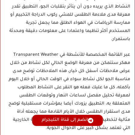
النشاط الذي يريده دون أن يتأثر بتقلبات الجو، التطبيق تقدر
معرفة مدى ملاءمة الطقس للمشي ركوب الدراجة التخييم أو
ممارسة الرياضات في الهواء الطلق مما يجعل تجربة
المستخدم أكثر تنظيما واعتمادا على معلومات دقيقة ومحدثة
باستمرار.
عبر القائمة المخصصة للأنشطة في Transparent Weather
مهكر ستتمكن من معرفة الوضع الحالي لكل نشاط من خلال
عرض ملاحظات أسفل كل خيار، هذه الملاحظات توضح مدى
مناسبة الجو لكل نشاط سواء في الوقت الحالي أو خلال اليوم
بأكمله، كل ما عليك فعله هو النقر على النشاط المطلوب
لمعرفة تحليل مفصل لساعات النهار وتوقعات الطقس
المتعلقة به، التطبيق يزودك أيضا بمؤشرات مستقبلية توضح
مدى استقرار الطقس خلال الأيام القادمة مما يجعله أداة
انضم إلى قناة التليجرام
مثالية لتخطيط أنشطتك بسهولة خاصة للأنشطة الخارجية
التي تعتمد بشكل كبير على الأحوال الجوية.