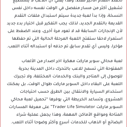
تحفظ التقدم الأخير فقط، وهذا يعني أن اللاعب لا يستطيع
تشغيل أكثر من مسار منفصل في الوقت نفسه داخل نفس
النسخة، وإذا بدأ لعبة جديدة سيتم استبدال ملفات التقدم
القديمة بالتقدم الجديد، لذلك يجب التفكير قبل اختيار بدء جديد
لأن الإنجازات السابقة قد لا تعود مرة أخرى، وعند الضغط على
استمرار لاحقا ستفتح اللعبة المرحلة الحالية التي تم حفظها
مؤخرا، وليس أي تقدم سابق تم حذفه أو استبداله أثناء اللعب.
لعبة محاكي سوبر ماركت مهكرة اخر اصدار من الألعاب
المفتوحة التي تسمح للاعب بالتحرك داخل المدينة بحرية
للوصول إلى المتاجر والبنك والخدمات المختلفة، ولا تجبرك
اللعبة على البقاء داخل السوبر ماركت طوال الوقت، بل يمكنك
استخدام السيارة والانتقال بين الطرق حسب احتياجات
المشروع، وتساعد الخريطة التي يوفرها “تحميل لعبة محاكي
السوبر ماركت Trader Life Simulator” على معرفة المسارات
المتاحة ومواقع الأماكن المهمة، وهذا يجعل عملية شراء
البضائع أو الذهاب للخدمات أسرع وأكثر وضوحا أثناء اللعب.