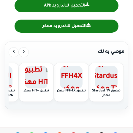
التحميل للاندرويد APk
التحميل للاندرويد مهكر
›
‹
موصي به لك
تطبيق Stardust TV
تطبيق FFH4X مهكر
تطبيق HiTv مهكر
تطبيق أورج
مهكر
2026 Org مهكر
فيسبوك
‫X
لينكدإن
بينتيريست
ماسنجر
واتساب
تيلقرام