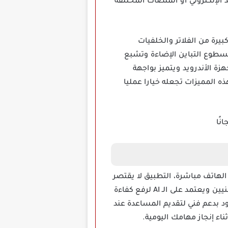
البريد الإلكتروني أو المنصات المختلفة
يث يضم مكتبة كبيرة من الفلاتر والخلفيات
لسطوع التباين الإضاءة وتشبع
ة الأندرويد ويتميز بواجهة
ه المميزات تجعله خيارا عمليا
ميرا الهاتف مباشرة، التطبيق لا يقتصر
على المستندات فقط بل يمسح الإيصالات وبطاقات الهوية والفواتير بدقة، مناسب تماما للأفراد والمهنيين ويعتمد على الـ AI لرفع كفاءة
د بدعم فني لتقديم المساعدة عند
اء إنجاز مهامك اليومية.