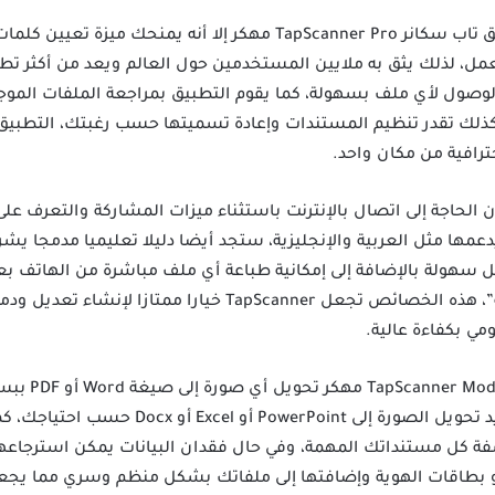
رغم مستوى الأمان العالي في تطبيق تاب سكانر TapScanner Pro مهكر إ
ل، لذلك يثق به ملايين المستخدمين حول العالم ويعد من أكثر تط
وصول لأي ملف بسهولة، كما يقوم التطبيق بمراجعة الملفات الموج
، كذلك تقدر تنظيم المستندات وإعادة تسميتها حسب رغبتك، التطبيق
رافية من مكان واحد.
 الحاجة إلى اتصال بالإنترنت باستثناء ميزات المشاركة والتعرف على 
عمها مثل العربية والإنجليزية، ستجد أيضا دليلا تعليميا مدمجا يشر
سهولة بالإضافة إلى إمكانية طباعة أي ملف مباشرة من الهاتف بعد
المستندات المطلوبة وانقر “طباعة”، هذه الخصائص تجعل apScanner
مي بكفاءة عالية.
تقدر تحميل تطب
بعد رفع الصورة، تقدر تحديد هل تريد تحويل الصور
ة كل مستنداتك المهمة، وفي حال فقدان البيانات يمكن استرجاعه
بطاقات الهوية وإضافتها إلى ملفاتك بشكل منظم وسري مما يجعله أ