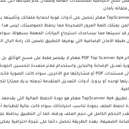
مل نسخ احتياطية للمستندات الهامة وضمان عدم ضياعها حتى عند فق
لفاته بأمان.
 لمن يمتلك كلمة المرور الصحيحة مما يحفظ خصوصيتك، ليس هذا 
ر قد نسيتها مما بيساعدك استرجاع البيانات المهمة بسهولة، سو
قة الأمان الإضافية التي يوفرها التطبيق تضمن لك راحة البال الكا
تطبيق تاب سكانر PDF Tap Scanner Apk مهكر لا يقتصر فقط على م
رة تعديل الإضاءة والتباين واستخدام فلاتر متعددة لتحسين الجودة،
لتحسين الصور قبل تحويلها إلى مستندات PDF أو مشاركتها مع الآخرين، سواء 
لها لوحده أو يدويا، أدوات التعديل المتقدمة تجعله بديلا ممتازا لت
فية.
أحد أبرز أسباب تحميل تطبيق TapScanner Apk مهكر هو جودة الحفظ ال
ة لحفظ الملف بجودة تناسب احتياجاتك سواء كانت عالية للطباعة 
 تقدر التحكم الكامل في حجم الملف ودقته، كما أن التطبيق يحافظ
ضاءة الضعيفة، بهذه الطريقة تحصل دائما على نتيجة احترافية يمكن 