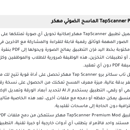
صور المهمة كوثائق رقمية قابلة للقراءة والمشاركة مع الآخرين ف
مستندات فواتير أو ملاح
د أو تطبيقات التخزين، هذه الوظيفة ضرورية للطلاب والموظفين وك
 تعقيد.
من خلال تحميل تاب سكانر برو Tap Scanner مهكر تحصل على أ
لسفر بدقة عالية، ميزة معرف المسح تمكنك من الحصول على نسخة رق
استخدامها في أي مستند رسمي أو رقمي، التطبيق يستخدم الـ AI 
 منسق يمكن حفظه أو دمجه مع ملفات أخرى، تعد هذه الخاصية مثالي
افية دون الحاجة إلى ماسحات تقليدية.
ستند واحد فالأمر لا يتطلب أي أدوات خارجية أو خبرة تقنية، التطبي