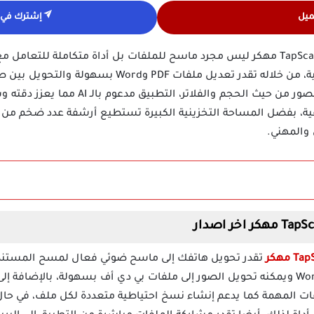
ميل
إشترك في ق
تحميل تطبيق تاب سكانر TapScanner Pro مهكر ليس مجرد ماسح للملفات بل أداة متكامل
والبطاقات وجوازات السفر باحترافية، من خلاله تقدر تعديل 
يسمح بإجراء تعديلات دقيقة على الصور من حيث
عية، بفضل المساحة التخزينية الكبيرة تستطيع أرشفة عدد ضخم من ا
 والمهني.
تقدر تحويل هاتفك إلى ماسح ضوئي فعال لمسح المستندا
التحويل السلس بين صيغ PDF وWord ويمكنه تحويل الصور إلى ملفات بي دي أف بسهولة، بالإ
فات المهمة كما يدعم إنشاء نسخ احتياطية متعددة لكل ملف، في حا