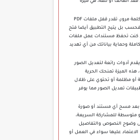
د الهاتف أو تلفه، هي ميزة
مع برنامج TapScanner Mod Apk مهكر تحصل على أدوات قوية لحماية ملفاتك وتأمينها بكلمة مرور، تقدر قفل ملفات PDF
فحسب بل يتيح التطبيق أيضا فتح
اء كنت تحفظ مستندات عمل ملفات
ملة وحماية بياناتك من أي تهديد
سح الوثائق بل يقدم أدوات رائعة لتعديل الصور
 هذه الميزة تمنحك الحرية
كانت الصورة فاتحة أو مظلمة أو تحتوي على ظلال
طبيقات تعديل الصور مما يوفر
عالية التي يقدمها، بعد مسح أي مستند أو صورة
أو متوسطة للمشاركة السريعة،
 على وضوح النصوص والتفاصيل
الاعتماد عليها سواء في العمل أو