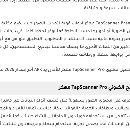
TapScann مهكر يوفر أداة لذلك، أيضا تقدر مشاركة الملفات مباشرة من التطبيق إلى 
انات بسرعة واحترافية.
يمنحك تطبيق مسح الملفات TapScanner Premium مهكر أدوات قوية لتعديل الصور ح
 الصورة أو تدويرها حسب الحاجة كما يوفر تحكما كاملا في درجات ا
صور بجودة عالية حسب الاستخدام المطلوب، التطبيق متوافق مع أجهز
كبير من اللغات الأخرى ما يجعله مناسبا لجميع المستخدمين، كل هذ
في بواجهة سهلة ووظائف متعددة.
ح الضوئي
TapScanner Pro مهكر
T مهكر تقدر التعرف على محتوى الصور بسهولة مثل كشف أنواع النباتات عبر كا
تتمكن من استخدامه فورا دون الحاجة إلى إنشاء حساب كما أنه مزو
 من الإعلانات مما يضمن تجربة استخدام سهلة ومريحة دون تشتيت أثن