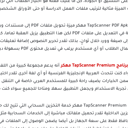
ر على التنسيق أو الجودة، كل ما عليك فعله هو اختيار الملفات التي
 الميزة مثالية لترتيب ملفات العمل الدراسة أو حتى الأوراق الشخص
تقدر برنامج TapScanner PDF Apk مهكر مي
المستخدمين يواجهون صعوبة في التعديل على ملفات PDF لكن هذا التطب
لى صيغة وورد خلال ثوانٍ، بذلك تقدر تحرير النصوص إضافة تعليقات 
هذه الخاصية مهمة لرجال الأعمال ال
برنامج TapScanner Premium مهكر
أنه يدعم مجموعة كبيرة من اللغ
كنت تتحدث العربية الإنجليزية الفرنسية أو أي لغة أخرى تقدر اختيا
ضمن الخيارات يضيف راحة كبيرة للمستخدم العربي خاصة في التنقل بي
ن تجربة الاستخدام ويجعل التطبيق سهلا ومتاحا للجميع سواء كنت م
يوفر تطبيق TapScanner Premium مهكر خدمة التخزين السحابي 
ا يحافظ فقط على سعة الجهاز بل أيضا يضمن الوصول إلى الملفات ف