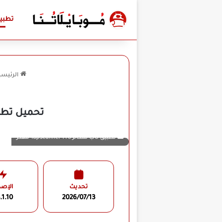
تطبي
الرئيسي
تحميل تطبيق TapScanner Pro مهكر للأندرويد APK أخ
تطبيق تاب سكانر TapScanner Pro مهكر
تحديث
الإصد
.1.10
2026/07/13