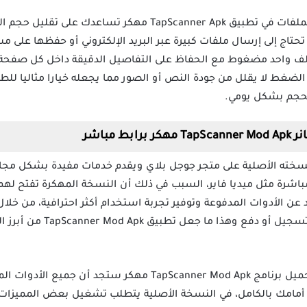
ميزة ضغط الملفات في تطبيق TapScanner Apk مهكر تساع
حتاج إلى إرسال ملفات كبيرة عبر البريد الإلكتروني أو حفظها على 
عدة ملفات PDF في ملف واحد مضغوط مع الحفاظ على التفاصيل الدقيقة داخل كل
 الضغط لا يقلل من جودة النص أو الصور مما يجعله خيارا مثاليا 
لحجم بشكل يومي.
 مباشر
بيق TapScanner متاح بنسخته الأصلية على متجر جوجل بلاي ويقدم خدمات مفيدة بشك
شرة مثل ميديا فاير، السبب في ذلك أن النسخة المهكرة تفتح لهم ا
د عن الأدوات المدفوعة وتوفير تجربة استخدام أكثر احترافية، من خ
الاستفادة من جميع الوظائف دو
عند تحميل برنامج TapScanner Mod Apk مهكر ستجد أن 
ة أمامك بالكامل، في النسخة الأصلية يتطلب تشغيل بعض المميز