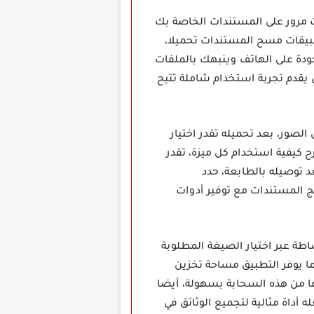
لا أنه يمنحك ميزة تعيين كلمات مرور على المستندات الخاصة بك
بيقات مسح المستندات تحميلا،
ودة على الهاتف وينبهك بالملفات
 يقدم تجربة استخدام شاملة تتيح
الصور، بعد تحميله تقدر اختيار
ح كيفية استخدام كل ميزة، تقدر
 توصيله بالطابعة، حدد
T خيارا ممتازا لإنشاء تعديل ودمج المستندات مع توفير أدوات
يق تاب سكانر TapScanner Mod Apk مهكر تحويل أي صورة إلى صيغة Word أو PDF ببساطة عبر اختيار الصيغة المطلوبة
ة إلى PowerPoint أو Excel أو Docx حسب احتياجك، كما يوفر التطبيق مساحة تخزين
ا من هذه السحابة بسهولة، أيضا
داة مثالية لتجميع الوثائق في