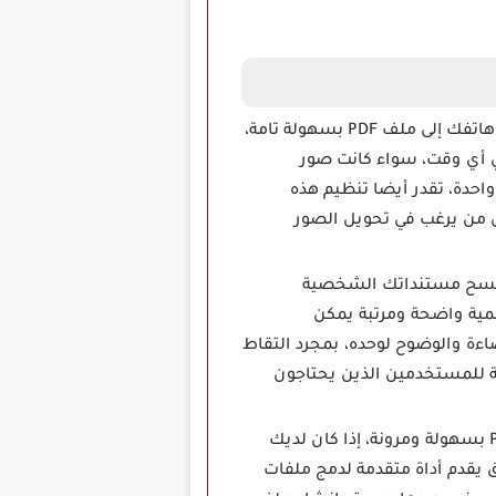
تقدر تحميل تطبيق TapScanner مهكر إمكانية تحويل أي صورة تمتلكها على هاتفك إلى ملف PDF بسهولة تامة،
ي أي وقت، سواء كانت صور
ظات مكتوبة بخط اليد فإن التطبيق يعالج الصورة ويحولها إلى PDF بنقرة واحدة، تقدر أيضا تنظيم هذه
ل من يرغب في تحويل الصور
داة قوية تتيح لك مسح مستنداتك الشخصية
مية واضحة ومرتبة يمكن
لتحديد أبعاد الورقة وتعديل الإضاءة والوضوح لوحده، بمجرد التقاط
ة للمستخدمين الذين يحتاجون
بعد تنزيل تطبيق TapScanner Premium Mod مهكر ستتمكن من دمج ملفات PDF بسهولة ومرونة، إذا كان لديك
ق يقدم أداة متقدمة لدمج ملفات