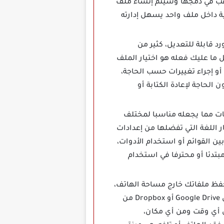
 ترغب في دمجها وسيتم إنشاء ملف
ية داخل ملف واحد يسهل إدارته
زة تحويل ملفات PDF إلى مستندات وورد قابلة للتعديل، كثير من
يق يزيل العقبة تماما، كل ما عليك فعله هو اختيار الملف
أو إجراء تغييرات حسب الحاجة،
طلاب أو أي مستخدم يرغب في تعديل محتوى PDF بسهولة دون الحاجة لإعادة الكتابة أو
ات مما يجعله مناسبا لمختلف
ر اللغة التي تفضلها من إعدادات
ن القوائم أو استخدام الأدوات،
بتدئا أو محترفا في استخدام
التي تتيح لك حفظ ملفاتك خارج مساحة الهاتف،
بدلا من استهلاك مساحة التخزين الداخلية تقدر تحميل ملفاتك مباشرة إلى الخدمات السحابية مثل Google Drive أو Dropbox من
ي أي وقت ومن أي مكان،