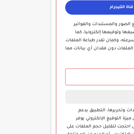
ناة التليجرام
ة للتعامل مع الصور والمستندات والفواتير
ملفات PDF وWord بسهولة والتحويل بين صيغها وتوقيعها إلكترونيا، كما
 الحجم والفلاتر، التطبيق مدعوم بالـ AI مما يعزز دقته وسرعته، وكمان تقدر طباعة الملفات
لملفات دون فقدان أي بيانات مما
ت وتحريرها، التطبيق يدعم
ضافة إلى ميزة التوقيع الإلكتروني يوفر
ل احتجت لتقليل حجم الملفات على