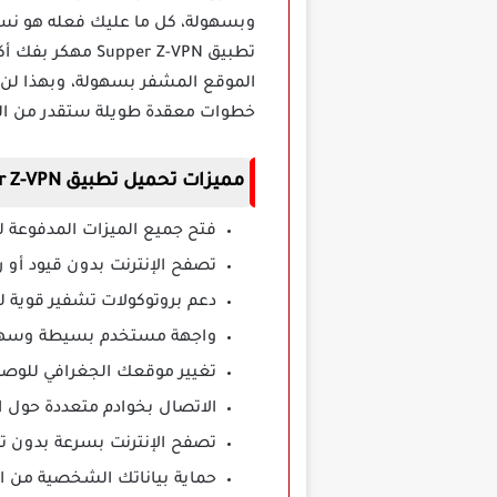
وبسهولة، كل ما عليك فعله هو نسخ 
تطبيق Supper Z-VPN مهكر بفك أكواد الشفرات وعلى الحال سيمنحك رابط عند الدخول إليه ستتمكن من استخدام
الموقع المشفر بسهولة، وبهذا لن 
خطوات معقدة طويلة ستقدر من الو
مميزات تحميل تطبيق Supper Z-VPN مهكر
فتح جميع الميزات المدفوعة ل
تصفح الإنترنت بدون قيود أو ر
دعم بروتوكولات تشفير قوية ل
واجهة مستخدم بسيطة وسهلة 
تغيير موقعك الجغرافي للوصو
الاتصال بخوادم متعددة حول ا
تصفح الإنترنت بسرعة بدون تقل
حماية بياناتك الشخصية من ال