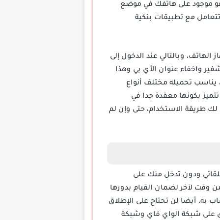
ختراقه يصبح كل ما هو موجود على هاتفك في موضع
تتعامل مع تطبيقات بنكية
مهكر، والذي ببساطة يقوم بتشفير وإخفاء عنوان ip الخاص بجهاز الهاتف، وبالتالي عند الدخول إلى
ير واخفاء عنوان الأي بي وهذا
يناسب تحميله مختلف أنواع
درويد أو آيفون، لن تواجه مستخدمة في استخدامه على غرار تطبيقات VPN والتي تتميز بكونها معقدة جدا في
لك طريقة الاستخدام، حتى وإن لم
زك بشكل تلقائي ودون تدخل منك على
 من وقت لآخر لضمان القيام بدورها
ول مرة تنشأ حساب به، أيضا لن تحتاج على الإطلاق
يق على شبكة الواي فاي وشبكة