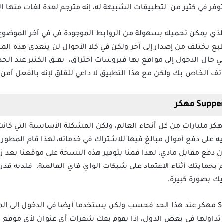
توفر في كثير من التطبيقات الشبيهة له، إنه مترجم لعدة لغات منها الع
 Supper Z-VPN مهكر والذي يمكن تحميله بسهولة من الروابط الموجودة في في آخر
حجمه لا يتعدى 40 MB، بالطبع يختلف من إصدار إلى آخر ولكن في كلا الأحوال لن يتعدى 
ف الخاص بك ولكن مع هذا التطبيق لا داعي للقلق لإنه بالفعل آمن 
مد على تطبيق Supper Z-VPN مهكر مليارات من كل أنحاء العالم، ولكن المشكلة الأساسية 
 على دفع أموال مبالغ فيها للاشتراك في خدماته، لهذا قام المطو
فع مقابل مادي، لهذا قمنا بتوفير هذه النسخة على موقعنا بعد زي
حمايتك أثناء الاعتماد على شبكات الواي فاي العالمية، فلديه قدرة 
يك بصورة كبيرة.
لم يقتصر دور تطبيق Supper Z-VPN مهكر عند هذا الحد فحسب ولكن يستخدما أيضا في الدخ
داولها في بعض الدول، إذا يقوم بفك شفرات أي عنوان لأي موقع او