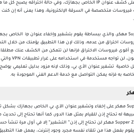
المواقع فإن الفيروسات لها قدرة على كشف عنوان IP الخاص بجهازك، وفي حالة ا
 فيروسات متخصصة في السرقة الإلكترونية، وهذا يعنى أنه إن كنت 
من هنا يأتي دور تطبيق Supper Z-VPN 
ات اختراق من عدمه، وذلك لإن هذا التطبيق يؤمنك من خلال التشف
 أقوى فيروسات الاختراق فإنها لن تتمكن من الكشف عنك مطلقا، 
الأجهزة المحمولة من آن
خاصية تشفير عنوان الأي بي، وذلك لإنه مزود بدليل تعليمي يوضح 
ه به فإنه يمكن التواصل مع خدمة الدعم الفني الموجودة به.
يعمل تطبيق Supper Z-VPN Mod Apk مهكر على إخفاء وتشفير عنوان الآي بي الخاص بجها
يهة له تحتاج إذن للقيام بمثل هذا الدور، كما أنها تحتاج إلى تحديث
على أتم وجه، ولكن مع تطبيق Supper Z-VPN مهكر لن تحتاج إلى إذن” التشفير” إلا في أ
 يقوم بفعل هذا من تلقاء نفسه مجرد وجود إنترنت، يعمل هذا التطب