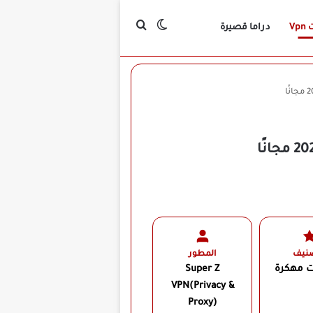
بحث عن
الوضع المظلم
Vp
دراما قصيرة
صنيف
المطور
ت مهكرة
Super Z
VPN(Privacy &
Proxy)‏