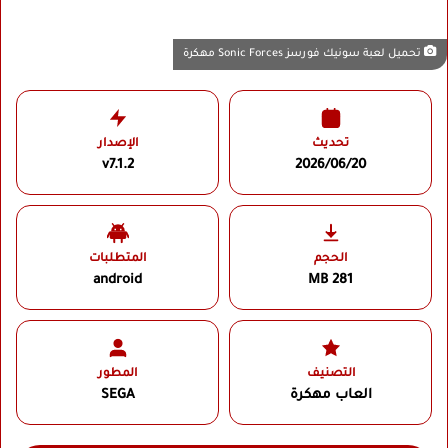
تحميل لعبة سونيك فورسز Sonic Forces مهكرة
تحديث
الإصدار
v7.1.2
2026/06/20
الحجم
المتطلبات
android
281 MB
التصنيف
المطور
العاب مهكرة
SEGA‏