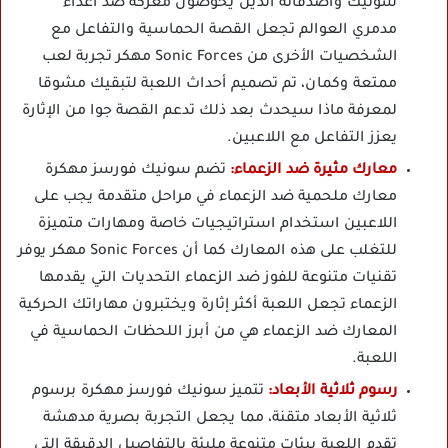
سونيك وأصدقائه الذين يخوضون معركة ضد أعداء
مدمري العوالم تجعل القصة الحماسية والتفاعل مع
الشخصيات الأخرى من Sonic Forces مهكر تجربة لعب
ممتعة وكمان، تم تصميم أحداث اللعبة لتبقيك مشوقا
لمعرفة ماذا سيحدث بعد ذلك تدعم القصة جوا من الإثارة
يعزز التفاعل مع اللاعبين.
معارك مثيرة ضد الزعماء:
تضم سونيك فورسز مهكرة
معارك ملحمية ضد الزعماء في مراحل متقدمة يجب على
اللاعبين استخدام استراتيجيات خاصة ومهارات متميزة
للتغلب على هذه المعارك كما أن Sonic Forces مهكر يوفر
تقنيات متنوعة للفوز ضد الزعماء التحديات التي يقدمها
الزعماء تجعل اللعبة أكثر إثارة ويختبرون مهاراتك الحركية
المعارك ضد الزعماء هي من أبرز اللحظات الحماسية في
اللعبة.
رسوم ثلاثية الأبعاد:
تتميز سونيك فورسز مهكرة برسوم
ثلاثية الأبعاد متقنة، مما يجعل التجربة بصرية مدهشة
تقدم اللعبة بيئات متنوعة مليئة بالتفاصيل الدقيقة التي