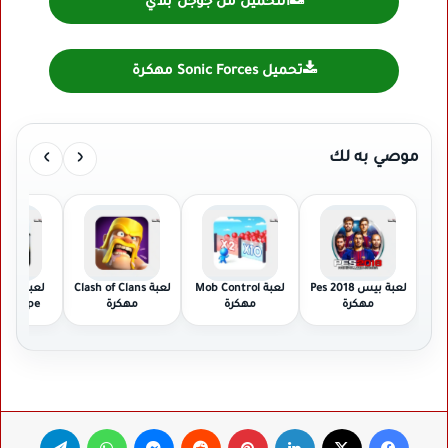
التحميل من جوجل بلاي
تحميل Sonic Forces مهكرة
›
‹
موصي به لك
لعبة بيس 2018 Pes
لعبة Mob Control
لعبة Clash of Clans
لعبة f
مهكرة
مهكرة
مهكرة
Europe مهكرة
فيسبوك
‫X
لينكدإن
بينتيريست
ماسنجر
واتساب
تيلقرام