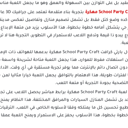
تعقيد بل على التوازن بين السهولة والعمق وهو ما يجعل اللعبة مناس
بتجربة 
 كده وضع كتل فقط بل تشمل تصميم منازل وتفاصيل تعكس مدينة 
حي يتشكل أمامه خطوة بخطوة، هذا الأسلوب يزيد من متعة الإبداع ويم
يبدو ذا قيمة وتدفع اللاعب للاستمرار في التطوير، التجربة هنا لا 
عبة.
تتميز لعبة سكول بارتي كرافت School Party Craft مهكرة 
استهلاك مفرط للموارد، هذا يجعل اللعبة متاحة لشريحة واسعة 
ون اتصال دائم بالإنترنت مما يوفر تجربة مستقرة في أي وقت، الأ
فترات طويلة، هذا الاهتمام بالتوافق يجعل اللعبة خيارا مثاليا لمن
تضحية بجودة التجربة أو متعة اللعب.
بعد تحميل لعبة School Party Craft مهكرة برابط مباشر يحصل ال
د بل تشمل المنازل السيارات والمرافق المختلفة، هذا النظام يمنح 
طيع تحسين كل ما يمتلكه وفقا لأسلوبه الخاص في اللعب، الترقيات
وة بخطوة، هذا الأسلوب يحفز على الاستمرار ويمنح اللعبة عمقا إ