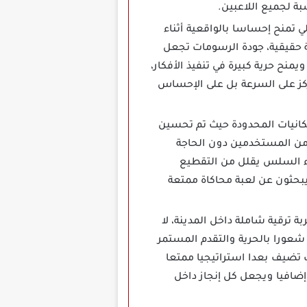
بة لجميع اللاعبين.
بناء متقدمة تعتمد على جرافيك 3D عالي تمنح إحساسا بالواقعية أثناء
حقيقية، جودة الرسومات تجعل
نح حرية كبيرة في تنفيذ الأفكار،
تركز على السرعة بل على الإحساس
بدعمها للهواتف ذات الإمكانيات المحدودة حيث تم تحسين
من المستخدمين دون الحاجة
داء السلس يقلل من التقطيع
 يبحثون عن لعبة محاكاة ممتعة
لاعب على تجربة ترقية شاملة داخل المدينة، لا
شعورا بالحرية والتقدم المستمر
 تضيف بعدا استراتيجيا ممتعا
ضافيا ويجعل كل إنجاز داخل