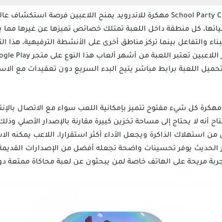
تنزيل لعبة سكول بارتي كرافت School Party Craft مهكرة للاندرويد يمنح اللاعبين
اتها، كل منطقة داخل اللعبة تمتلك خصائص تميزها عن غيرها مما يش
 والتفاعل بينما تركز مناطق أخرى على الأنشطة الترفيهية، هذا الت
ميل اللعبة برابط مباشر يتيح البدء السريع دون تعقيدات مع الاس
عبة School Party Craft Mod Apk مهكرة كل شيء مفتوح تتميز بإمكانية اللعب سواء مع الاتص
متاح أنه لا يحتاج إلى مساحة تخزين كبيرة مقارنة بالإصدار الأصلي 
 من استهلاك الذاكرة ويجعل الأداء أكثر استقرارا، اللاعب يمكنه ال
دار الحديث يوفر تحسينات واضحة تجعله أفضل من الإصدارات القدي
ربة مريحة على الهاتف خاصة لمن يبحثون عن لعبة محاكاة ممتعة دون