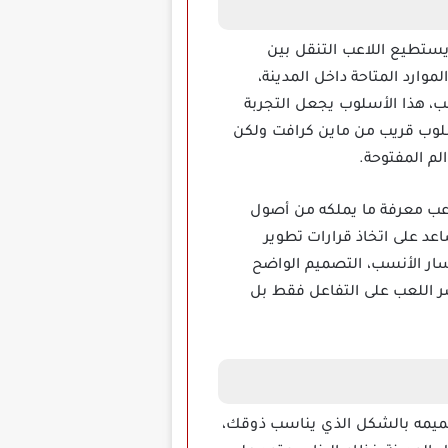
يستطيع اللاعب التنقل بين
وارد المتاحة داخل المدينة،
لعب، هذا الأسلوب يجعل التجربة
ح إحساسا بالتحكم الكامل في العالم، اللعبة تقدم تجربة مسلية على أجهزة Android بأسلوب قريب من ماين كرافت ولكن
لم المفتوحة.
يث يمكن للاعب معرفة ما يملكه من أصول
د على اتخاذ قرارات تطوير
سار الأنسب، التصميم الواضح
صر اللعب على التفاعل فقط بل
أحلامك وتصميمه بالشكل الذي يناسب ذوقك،