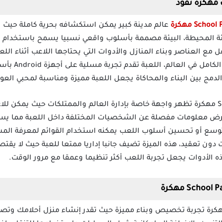
 مهكرة نقود
عالم مدينة كبير يمكن استكشافه بحرية كاملة حيث 
يئة المحيطة، البيئة مصممة بأسلوب واقعي نسبيا يسمح باستخدام الم
ل مع العناصر وبناء المنازل والأدوات التي يحتاجها اللاعب أثناء ال
أكثر حيوية ويمن
دمج بين البناء والمحاكاة يجعل اللعبة مميزة ومناسبة لمحبي العوا
بعد تحميل لعبة School Party Craft مهكرة تظهر واجهة خاصة بإدارة العالم والممتلكات ح
عرض معلومات مفصلة عن الشخصيات المختلفة داخل اللعبة مما يساع
لتوسع أو تحسين أسلوب اللعب يمكنه استخدام القوائم لمعرفة الم
دون تعقيد، هذه الميزة تضيف جانبا إداريا ممتعا للعبة حيث لا يقت
الأدوات يجعل تجربة اللعب أكثر تنظيما وعمقا مع مرور الوقت.
حك لعبة School Party Craft مهكرة تجربة تخصيص وبناء مميزة حيث تقدر إنشاء منزل 