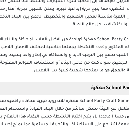
التزيين بالإضافة إلى إمكانية شراء السيارات واستخدامها للتنقل داخل
 الشهيرة مما يتيح حرية إبداعية كبيرة، يمكن للاعبين تجربة أفكار م
ل اللعبة مناسبة لمحبي التصميم والتخطيط، الجمع بين البناء التخص
الاكتشاف داخل عالم اللعبة.
تصنف لعبة سكول بارتي كرافت School Party Craft مهكرة كواحدة من أفضل ألعاب ال
م المفتوح وتعدد الأنشطة يجعلها مناسبة لمختلف الأعمار، اللاعب 
 اللعبة تجمع بين الترفيه الإبداع والمحاكاة في إطار واحد بسيط وس
يا للجميع، سواء كنت من محبي البناء أو استكشاف العوالم المفتوحة
فة والعمق هو ما يمنحها شعبية كبيرة بين اللاعبين.
تقدم لعبة School Party Craft Game مهكرة للاندرويد تجربة محا
تفاعل مع البيئة بشكل مباشر من خلال البناء القيادة واستخدام الع
 مسارا محددا بل يتيح اختيار الأنشطة حسب الرغبة، هذا الانفتاح يج
مصممة لتشجع على الاستكشاف والتجربة المستمرة مما يمنح إحساسا 