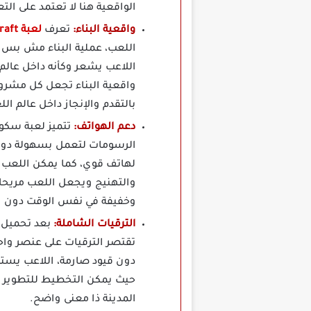
الواقعية هنا لا تعتمد على ال
واقعية البناء:
تعرف
لعبة School Party Craft مهكرة
اللعب، عملية البناء مش بس
اللاعب يشعر وكأنه داخل عالم 
واقعية البناء تجعل كل مشروع 
بالتقدم والإنجاز داخل عالم الل
دعم الهواتف:
الرسومات لتعمل بسهولة دون 
لهاتف قوي، كما يمكن اللعب د
والتهنيج ويجعل اللعب مريحا ل
وخفيفة في نفس الوقت دون ال
الترقيات الشاملة:
تقتصر الترقيات على عنصر واح
دون قيود صارمة، اللاعب يست
حيث يمكن التخطيط للتطوير خط
المدينة ذا معنى واضح.