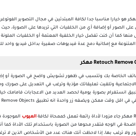
يق Retouch Remove Objects مهكر هو خيارا مناسبا جدا لكافة المبتدئين في مجال التصوي
لى الصور أو إضافة أي من الخلفيات التي تريدها على الصورة، حيث
منها كما أن كنت تفضل خيار الخلفية المعتمة أو الخلفيات الملونة ف
متنوعة مع إمكانية دمج عدة فيديوهات صغيرة بداخل فيديو واحد ل
الهاتف الخاصة بك وتتسبب في ظهور تشويش واضح في الصورة أو إظه
اجتماعية وتلقيت تعليقاتك مؤذية وترغب في التعديل على صورك ومح
بيق انستغرام بصورة يومية لحصد العديد من الاعجابات فامامك خيارا
قت ممكن ويضغه زر واحدة انه تطبيق Retouch Remove Objects مهكر.
العيوب
الموجودة ف
واضحة في الوجه فتقدر محوها من الصورة باستخدام تلك الأداة كما أ
ر ولا ترغب بها، إذا لاحظت أنك هناك عدد من الأشخاص الذين لا ترغ