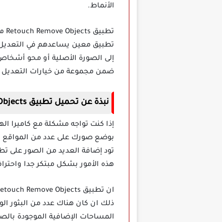
الأنماط.
تطب
تطبيق معين يساعدهم في التعديل ع
إلى الصورة الأصلية أو محو أشخاص 
ضمن مجموعة من خيارات التعديل ال
نبذة عن تحميل تطبيق Retouch Remove Objects مهكر
إذا كنت تواجه مشكلة مع كاميرا 
بوضع صورك على عدد من المواقع ال
تود إضافة العديد من الصور على تط
هذه الأمور بشكل مبتكر جدا واحترافي في اقل و
ان تطبيق Retouch Remove Objects مهكر جاء مزودا لأداة رائعة تعمل كممحاة لكافة
ذلك ان كان هناك عدد من البثور ال
المساحات الإضافية الموجودة بالصو