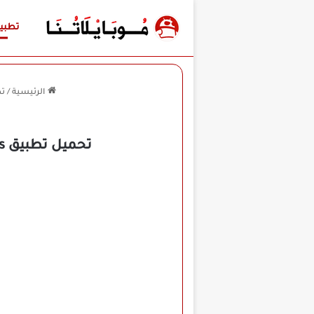
تطبي
الرئيسية
/
ت
تحميل تطبيق Retouch Remove Objects مهكر للأندرويد APK أخر إصدار 2026 مجانًا