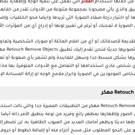
م من خلالها استخدام
الفلاتر
التي تعمل على تنقية الوجه وإظهاره بمظهر
يق والذي يأتي مصحوبا بمجموعة متنوعة من الأدوات تقدر من خلاله
ا أو اختيار درجة صفاء الصورة التي تريدها وايضا محو الخلفيات وإ
لصورة لا تعجبك أو ترغر في تغيير لونها أو إدراج أي من المؤثرات الأ
قديمة لأصدقائك أو أي من افلام العائلة أو صورك الشخصية وتعاود 
وتوضيحها لتظ
رها بشكل مبسط جدا وسهل للغايىدة ولم تشعر بأي صعوبة أو تعقيد
شخص عادي استخدامها أو التعامل مع الأدوات المتوفرة بها ماذا لو
خاص الموجودين في الصورة وابراز ملامح الوجه او إزالة المساحة الإ
يعد تطبيق Retouch Remove Objects premium Apk مهكر من التطبيقات المميزة جدا وا
لصور وإظهارها بمظهر رائع وفريد من نوعه ينطبق الأمر ذاته أيضا
اطها حديثا ويظهر أمامك العديد من العيوب الظاهرة به، لن تضطر إ
يديو على النحو المطلوب مثل مسح أجزاء منه أو إضافة خطوط أو حروف ل