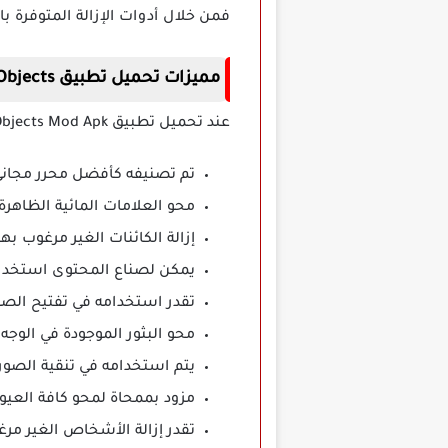
فمن خلال أدوات الإزالة المتوفرة ب
مميزات تحميل تطبيق Retouch Remove Objects مهكر
عند تحميل تطبيق Retouch Remove Objects Mod Apk مهكر على الهاتف تقدر الاستمتاع بمجموعة هائلة من المميزات وهي:
تم تصنيفه كأفضل محرر مجاني
محو العلامات المائية الظاهرة
إزالة الكائنات الغير مرغوب به
يمكن لصناع المحتوى استخدام
تقدر استخدامه في تفتيح الصور
محو البثور الموجودة في الوجه
يتم استخدامه في تنقية الصور
مزود بممحاة لمحو كافة العيو
تقدر إزالة الأشخاص الغير مرغ