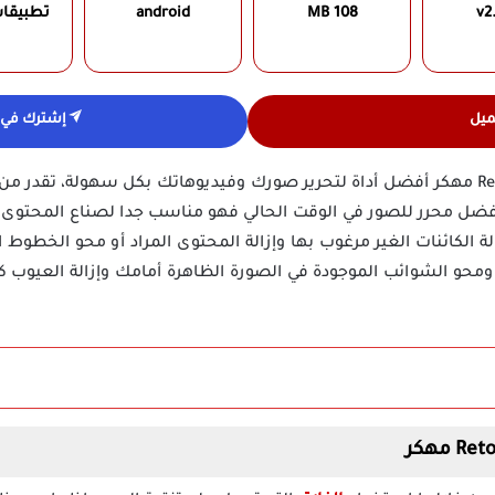
v2.
108 MB
android
تطبيقا
ميل
إشترك في ق
يعد تطبيق Retouch Remove Objects مهكر أفضل أداة لتحرير صورك وفيديوهاتك بكل سهولة، 
أفضل محرر للصور في الوقت الحالي فهو مناسب جدا لصناع المحتو
لة الكائنات الغير مرغوب بها وإزالة المحتوى المراد أو محو الخطوط
 ومحو الشوائب الموجودة في الصورة الظاهرة أمامك وإزالة العيوب ك