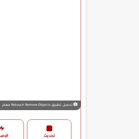
تحميل تطبيق Retouch Remove Objects مهكر
تحديث
الإصد