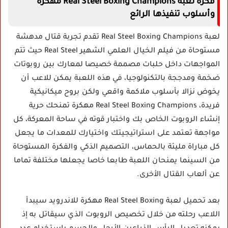
فكرة لعبة Real Steel Boxing Champions مهكرة
وأسلوب تنفيذها الرائع
لعبة Real Steel Boxing Champions تقدم تجربة قتال مدهشة
مستوحاة من فيلم الخيال العلمي الشهير Real Steel حيث تتم
المواجهات داخل حلبات مصممة خصيصا لمعارك بين روبوتات
ضخمة ومدججة بالتكنولوجيا، في هذه اللعبة يمكن للاعب أن
يخوض نزالا بأسلوب ملاكمة واقعي ولكن بروح ميكانيكية
فريدة، Real Steel Boxing Champions مهكرة تمنحك حرية
إنشاء الروبوت الخاص بك واختبار قوته في ساحة المعركة، كل
مواجهة تعتمد على استراتيجيتك واختيارك للمعدات ما يجعل
كل مباراة مليئة بالحماس، التصميم الذكي والفكرة المستوحاة
من السينما يمنحان اللعبة طابعا خاصا يجعلها مختلفة تماما
عن ألعاب القتال الأخرى.
بعد تحميل لعبة Real Steel Boxing مهكرة للاندرويد سيبدأ
اللاعب رحلته من خلال تخصيص الروبوت الذي سيقاتل به إذ