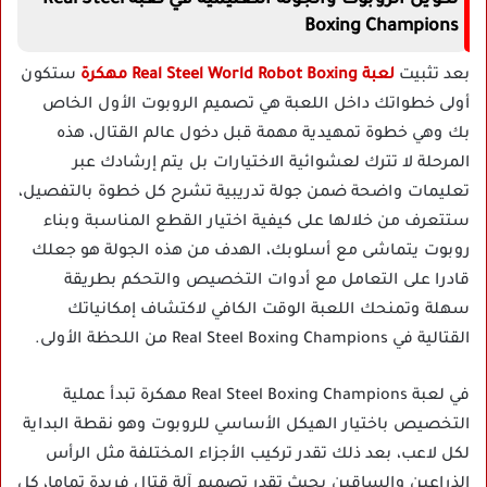
Boxing Champions
بعد تثبيت
لعبة Real Steel World Robot Boxing مهكرة
ستكون
أولى خطواتك داخل اللعبة هي تصميم الروبوت الأول الخاص
بك وهي خطوة تمهيدية مهمة قبل دخول عالم القتال، هذه
المرحلة لا تترك لعشوائية الاختيارات بل يتم إرشادك عبر
تعليمات واضحة ضمن جولة تدريبية تشرح كل خطوة بالتفصيل،
ستتعرف من خلالها على كيفية اختيار القطع المناسبة وبناء
روبوت يتماشى مع أسلوبك، الهدف من هذه الجولة هو جعلك
قادرا على التعامل مع أدوات التخصيص والتحكم بطريقة
سهلة وتمنحك اللعبة الوقت الكافي لاكتشاف إمكانياتك
القتالية في Real Steel Boxing Champions من اللحظة الأولى.
في لعبة Real Steel Boxing Champions مهكرة تبدأ عملية
التخصيص باختيار الهيكل الأساسي للروبوت وهو نقطة البداية
لكل لاعب، بعد ذلك تقدر تركيب الأجزاء المختلفة مثل الرأس
الذراعين والساقين بحيث تقدر تصميم آلة قتال فريدة تماما، كل