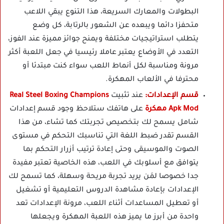
البطولات والمعارك السريعة، هذا التنوع يبقي اللاعب
متحفزا دائما ويبعده عن الشعور بالرتابة، كل وضع
يتطلب استراتيجيات مختلفة ويمنح جوائز مميزة عند الفوز،
التعدد في الأوضاع يعتبر عاملا رئيسيا في جعل اللعبة أكثر
مرونة ومناسبة لكل أنماط اللعب سواء كنت مبتدئا أو
محترفا في الألعاب المهكرة.
قسم الإعدادات:
عند تثبيت
Real Steel Boxing Champions
Apk Mod مهكرة
على هاتفك ستلاحظ وجود قسم إعدادات
شامل يسمح لك بتخصيص تجربتك كما تشاء، من هذا
القسم تقدر ضبط اللغة التي تناسبك التحكم في مستوى
الصوت والموسيقى وحتى إعادة ترتيب أزرار التحكم بما
يتوافق مع أسلوبك في اللعب، هذه الخاصية تعتبر مفيدة
جدا خصوصا لمَن يريد تجربة مريحة وسهلة، كما تسمح لك
الإعدادات بإعادة مشاهدة الدروس التعليمية أو تشغيل
أو تعطيل المساعدات أثناء اللعب، مرونة الإعدادات تعد
واحدة من أبرز ما يميز هذه اللعبة المهكرة ويجعلها