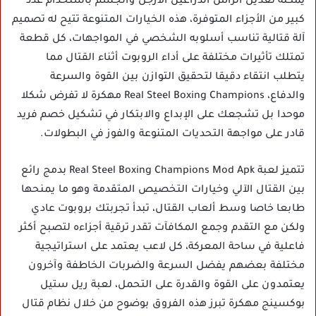
يمكنه تعديل الرأس الذراعين الأرجل والجسم باستخدام عدد
كبير من الأجزاء المتوفرة، هذه الخيارات المتنوعة تتيح له تصميم
آلة قتالية تناسب أسلوبه الشخصي في المواجهات، كل قطعة
تمتلك تأثيرات مختلفة على أداء الروبوت أثناء القتال مما
يتطلب انتقاء دقيقا لتحقيق التوازن بين القوة والسرعة
والدفاع، Real Steel Boxing Champions مهكرة لا تفرض شكلا
موحدا بل تشجعك على الإبداع والابتكار في تشكيل خصم فريد
قادر على مواجهة التحديات المتنوعة والفوز في البطولات.
تتميز لعبة Real Steel Boxing Champions Mod Apk بدمج رائع
بين القتال الآلي وخيارات التخصيص المتقدمة وهو ما يمنحها
طابعا خاصا وسط ألعاب القتال، تبدأ تجربتك بروبوت عادي
ولكن مع التقدم وجمع المكافآت تقدر ترقية أجزاءه لتصبح أكثر
فاعلية في ساحة المعركة، كل لاعب يعتمد على استراتيجية
مختلفة بعضهم يفضل السرعة والضربات الخاطفة وآخرون
يعتمدون على القوة والقدرة على التحمل، لعبة ريل ستيل
بوكسينج مهكرة تبرز هذه الفروق بوضوح من خلال نظام قتال