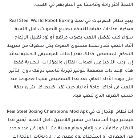
اللعبة أكثر راحة وتناسقا مع أسلوبهم في اللعب.
يتيح نظام الصوتيات في لعبة Real Steel World Robot Boxing
مهكرة إعدادات دقيقة للتحكم بجميع الأصوات داخل اللعبة،
سواء كنت تفضل اللعب بصوت مرتفع أو تود تقليل الإزعاج
أثناء اللعب تقدر ضبط مستوى الصوت بكل سهولة من شريط
التحكم المخصص، كذلك تقدر إيقاف الموسيقى الخلفية نهائيا
إن أردت التركيز على أصوات القتال والمؤثرات البصرية فقط،
هذه الإعدادات مصممة لتوفير تجربة تناسب ذوقك دون التأثير
على جودة الأداء العام، يعد هذا التخصيص مفيدا خصوصا عند
اللعب في أماكن عامة أو ليلا حيث تقدر ضبط كل شيء بدقة
حسب الظرف الذي تلعب فيه.
أما نظام الإنجازات في Real Steel Boxing Champions Mod Apk
فيعتبر جزءا أساسيا من تحفيز اللاعبين داخل اللعبة، يَمنح هذا
النظام مكافآت عند إتمام مهام معينة مثل الفوز في عدد محدد
من المعارك أو استخدام نوع معين من الروبوتات، الإنجازات