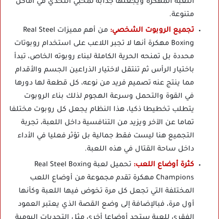
اللعبة المهكرة ويجعلها جذابة لمحبي التحدي في أماكن
متنوعة.
تجميع الروبوت الشخصي:
من أهم مميزات Real Steel
Boxing مهكرة أنها لا تجبر اللاعب على استخدام روبوتات
محددة بل تمنحه الحرية الكاملة لبناء روبوته الخاص، تبدأ
باختيار الرأس ثم تنتقل لاختيار الذراعين الجسم والأقدام
مما ينتج عنه تصميم فريد من نوعه، كل قطعة لها دورها
في القوة والتحمل وسرعة الهجوم لذلك بناء الروبوت
يتطلب تخطيطا ذكيا، هذا النظام يجعل كل روبوت مختلفا
تماما عن الآخر ويزيد من التنافسية داخل اللعبة، تجربة
التجميع هنا ليست فقط جمالية بل تؤثر فعليا في الأداء
داخل ساحة القتال في هذه اللعبة.
كثرة أوضاع اللعب:
تحميل لعبة Real Steel Boxing
Champions مهكرة تقدم مجموعة من أوضاع اللعب
المختلفة التي تجعل كل مرة تخوض فيها اللعبة وكأنها
أول مرة، فبالإضافة إلى وضع القصة الذي يعتبر العمود
الفقري للعبة ستجد أوضاعا أخرى مثل التحديات اليومية