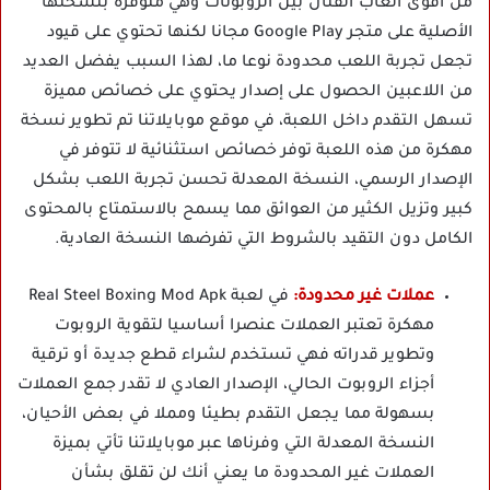
من أقوى ألعاب القتال بين الروبوتات وهي متوفرة بنسختها
الأصلية على متجر Google Play مجانا لكنها تحتوي على قيود
تجعل تجربة اللعب محدودة نوعا ما، لهذا السبب يفضل العديد
من اللاعبين الحصول على إصدار يحتوي على خصائص مميزة
تسهل التقدم داخل اللعبة، في موقع موبايلاتنا تم تطوير نسخة
مهكرة من هذه اللعبة توفر خصائص استثنائية لا تتوفر في
الإصدار الرسمي، النسخة المعدلة تحسن تجربة اللعب بشكل
كبير وتزيل الكثير من العوائق مما يسمح بالاستمتاع بالمحتوى
الكامل دون التقيد بالشروط التي تفرضها النسخة العادية.
عملات غير محدودة:
في لعبة Real Steel Boxing Mod Apk
مهكرة تعتبر العملات عنصرا أساسيا لتقوية الروبوت
وتطوير قدراته فهي تستخدم لشراء قطع جديدة أو ترقية
أجزاء الروبوت الحالي، الإصدار العادي لا تقدر جمع العملات
بسهولة مما يجعل التقدم بطيئا ومملا في بعض الأحيان،
النسخة المعدلة التي وفرناها عبر موبايلاتنا تأتي بميزة
العملات غير المحدودة ما يعني أنك لن تقلق بشأن