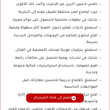
نافس لاعبين آخرين عبر الإنترنت وأثبت أنك الأقوى.
جرب أوضاع لعب مختلفة تضيف تنوعا إلى التجربة.
شارك في بطولات ملحمية للحصول على جوائز مميزة.
استمتع بأدوات تهكير تجعل اللعبة أكثر سهولة ومتعة.
افتح محتوى إضافيا من الروبوتات والمراحل الجديدة
بسرعة.
استمتع بترقيات فورية تمنحك الأفضلية في القتال.
شارك في تحديات يومية لتحصل على مكافآت رائعة.
اهزم خصومك باستخدام استراتيجيات قتالية متنوعة
وجديدة.
استمتع بأوضاع تدريبية لتحسين مهاراتك قبل
المواجهات الحاسمة.
افتح حركات قتالية خاصة تجعل المعارك أكثر إثارة
انضم إلى قناة التليجرام
وتشويقا.
كون فريقك من الروبوتات الأقوى ونافس الزعماء الكبار.