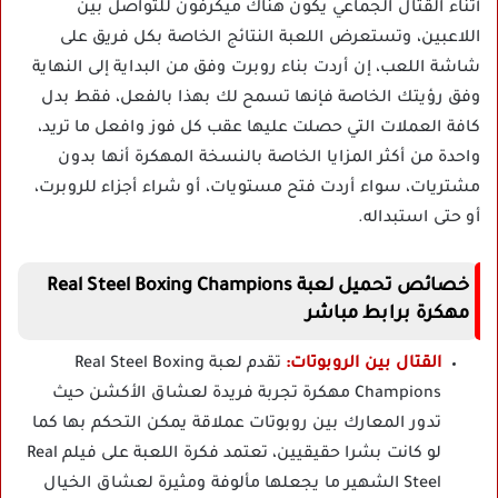
أثناء القتال الجماعي يكون هناك ميكرفون للتواصل بين
اللاعبين، وتستعرض اللعبة النتائج الخاصة بكل فريق على
شاشة اللعب، إن أردت بناء روبرت وفق من البداية إلى النهاية
وفق رؤيتك الخاصة فإنها تسمح لك بهذا بالفعل، فقط بدل
كافة العملات التي حصلت عليها عقب كل فوز وافعل ما تريد،
واحدة من أكثر المزايا الخاصة بالنسخة المهكرة أنها بدون
مشتريات، سواء أردت فتح مستويات، أو شراء أجزاء للروبرت،
أو حتى استبداله.
خصائص تحميل لعبة Real Steel Boxing Champions
مهكرة برابط مباشر
القتال بين الروبوتات:
تقدم لعبة Real Steel Boxing
Champions مهكرة تجربة فريدة لعشاق الأكشن حيث
تدور المعارك بين روبوتات عملاقة يمكن التحكم بها كما
لو كانت بشرا حقيقيين، تعتمد فكرة اللعبة على فيلم Real
Steel الشهير ما يجعلها مألوفة ومثيرة لعشاق الخيال