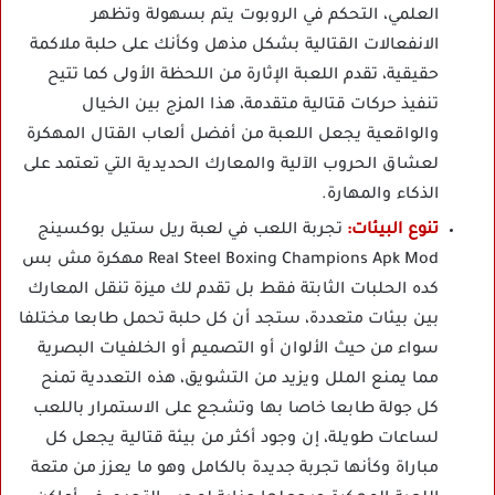
العلمي، التحكم في الروبوت يتم بسهولة وتظهر
الانفعالات القتالية بشكل مذهل وكأنك على حلبة ملاكمة
حقيقية، تقدم اللعبة الإثارة من اللحظة الأولى كما تتيح
تنفيذ حركات قتالية متقدمة، هذا المزج بين الخيال
والواقعية يجعل اللعبة من أفضل ألعاب القتال المهكرة
لعشاق الحروب الآلية والمعارك الحديدية التي تعتمد على
الذكاء والمهارة.
تنوع البيئات:
تجربة اللعب في لعبة ريل ستيل بوكسينج
Real Steel Boxing Champions Apk Mod مهكرة مش بس
كده الحلبات الثابتة فقط بل تقدم لك ميزة تنقل المعارك
بين بيئات متعددة، ستجد أن كل حلبة تحمل طابعا مختلفا
سواء من حيث الألوان أو التصميم أو الخلفيات البصرية
مما يمنع الملل ويزيد من التشويق، هذه التعددية تمنح
كل جولة طابعا خاصا بها وتشجع على الاستمرار باللعب
لساعات طويلة، إن وجود أكثر من بيئة قتالية يجعل كل
مباراة وكأنها تجربة جديدة بالكامل وهو ما يعزز من متعة