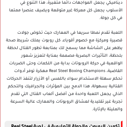
ديناميكي يجعل المواجهات دائما متغيرة، هذا التنوع في
الأسلوب يجعل كل معركة غير متوقعة ويضيف عنصرا ممتعا
في كل جولة.
اللعبة تقدم نمطا سريعا في المعارك حيث تخوض جولات
قصيرة ومركزة مع خصوم أقوياء، كل روبوت يملك شريط صحة
يظهر على الشاشة مما يسمح لك بمتابعة تطور القتال لحظة
بلحظة، التأثيرات البصرية مصممة بعناية لتعزيز شعور
الواقعية في حركة الروبوتات بداية من اللكمات وحتى الضربات
القاضية، Real Steel Boxing Champions مهكرة توفر أدوات
تحكم سهلة الاستخدام سواء باللمس أو الأزرار لتنفذ الحركات
القتالية بسهولة، هذا الدمج بين المؤثرات والجرافيك والتحكم
الذكي يجعل اللعبة واحدة من أفضل ألعاب القتال التي تقدم
تجربة غير تقليدية لعشاق الروبوتات والمعارك عالية السرعة
والمليئة بالإثارة.
تكوين الروبوت والجولة التعليمية في لعبة Real Steel