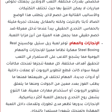
مخصص بقدرات مختلفة، اللعب الأونلاين يجعلك تخوض
مباريات لا يمكن التنبؤ بها حيث تختلف التكتيكات
والأساليب القتالية من خصم لآخر، يتطلب هذا الوضع
اتصالا ثابتا بالإنترنت ولكنه بالمقابل يمنحك تجربة مليئة
بالحماس، التحدي الحقيقي يبدأ عندما تدخل معركة ضد
خصم حقيقي مما يجعل هذه الميزة من أبرز مزايا اللعبة.
الإنجازات والمهام:
توفر لعبة ريل ستيل بوكسينج Real
Steel Boxing مهكرة نظاما مميزا للإنجازات والمهام
اليومية مما يشجع اللاعب على الاستمرار في اللعب
لتحقيق أهداف مختلفة، كل مهمة تنجزها تمنحك مكافآت
قيمة سواء كانت قطع لتطوير الروبوت أو عملات داخلية
أو أدوات جديدة، المهام تختلف في طبيعتها فمنها ما
يطلب الفوز بعدد معين من الجولات ومنها ما يتعلق
بتطوير الروبوت أو استخدام مهارات معينة، هذا التنوع
يشعل روح التحدي ويجعل اللعبة أكثر ديناميكية،
الإنجازات بدورها تظهر مدى تطورك وتقدمك داخل اللعبة
المهكرة وتمنحك شعورا مستمرا بالنجاح.