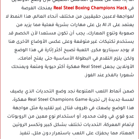
أما إذا كنت من عشاق التنافس الحقيقي فإن وضع الأونلاين
في
Real Steel Boxing Champions Hack
يمنحك الفرصة
لمواجهة لاعبين حقيقيين من مختلف أنحاء العالم، هذا النمط لا
يعتمد على الـ AI بل على مهارات بشرية فعلية مما يزيد من
صعوبة وتنوع المعارك، يجب أن تكون مستعدا لأن الخصم قد
يستخدم تكتيكات غير متوقعة وعلى عكس الأوضاع الأخرى هنا
لا يوجد سيناريو مكرر، اللعبة تصبح أكثر إثارة في هذا الوضع
ولكن يلزم التقدم في البطولة الأساسية حتى يفتح أمامك،
الأونلاين يجعل Real Steel مهكرة أكثر حيوية ومتعة ويمنحك
شعورا بالفخر عند الفوز.
ضمن أنماط اللعب المتنوعة نجد وضع التحديات الذي يضيف
لمسة جديدة إلى تجربة Real Steel Champions Game مهكرة،
هذا الوضع يضعك في ظروف قتال غير تقليدية مثل مواجهة
عدو قوي في وقت محدود أو استخدام نوع معين من الروبوتات
لإتمام المعركة، التحديات تختلف بشكل كبير وتكسر الروتين
المعتاد مما يحفزك على اللعب باستمرار دون ملل، تنفيذ