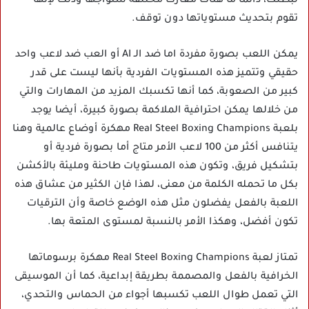
لبطلك، دائما ما هناك معارك مختلفة ستواجها وذلك لإنها
تقوم بتحديث مستوياتها دون توقف.
يمكن اللعب بصورة مفردة اما ضد الـ AI أو العب ضد لاعب واحد
حقيقي وتتميز هذه المستويات الفردية بأنها ليست على قدر
كبير من الصعوبة، كما أنها تكسبك المزيد من المهارات والتي
من خلالها يمكن احترافية الملاكمة بصورة كبيرة، أيضا يوجد
بلعبة Real Steel Boxing Champions مهكرة أوضاع عالمية وهنا
يتنافس أكثر من 100 لاعب الأمر متاج أما بصورة فردية أو
بتشكيل فريق، وتكون هذه المستويات طاحنة ومليئة بالأكشن
بكل ما تحمله الكلمة من معنى، لهذا فإن الكثير من عشاق هذه
اللعبة بالفعل يفضلون مثل هذه الوضع خاصة وأن الترقيات
تكون أفضل، وهكذا الأمر بالنسبة لمستوى المتعة بها.
تمتاز لعبة Real Steel Boxing Champions مهكرة برسوماتها
الخرافية بالفعل والمصممة بطريقة إبداعية، كما أن الموسيقى
التي تعمل طوال اللعب تكسبها أجواء من الحماس والتحدي،