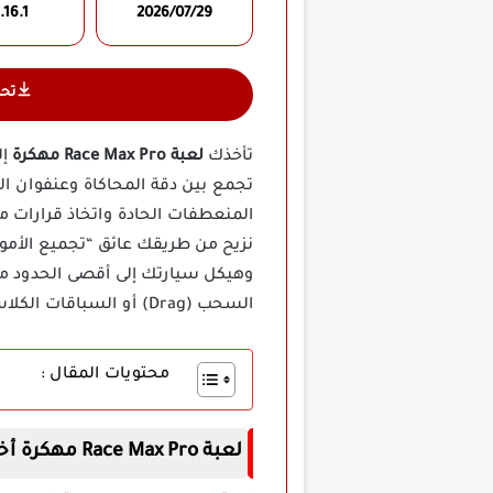
.16.1
2026/07/29
تح
تأخذك
لعبة Race Max Pro مهكرة
إل
تجمع بين دقة المحاكاة وعنفوان ال
المنعطفات الحادة واتخاذ قرارات م
نزيح من طريقك عائق “تجميع الأموا
وهيكل سيارتك إلى أقصى الحدود م
السحب (Drag) أو السباقات الكلاسيكية.
محتويات المقال :
لعبة Race Max Pro مهكرة أخر إصدار