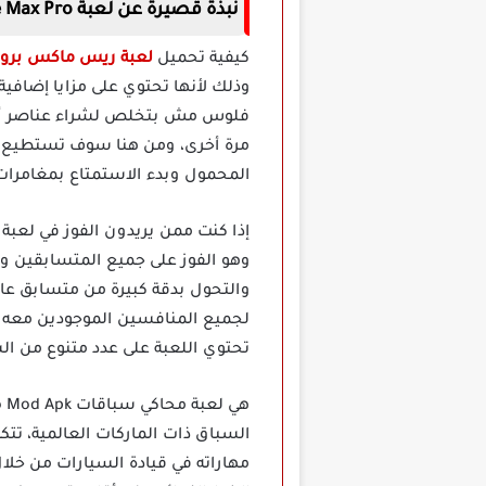
نبذة قصيرة عن لعبة Race Max Pro مهكرة برابط مباشر
كيفية تحميل
لعبة ريس ماكس برو Race Max Pro Apk Mod مهكر
وذلك لأنها تحتوي على مزايا إضافي
فلوس مش بتخلص لشراء عناصر أكثر د
المحمول وبدء الاستمتاع بمغامرات 
وهو الفوز على جميع المتسابقين و
والتحول بدقة كبيرة من متسابق عا
لجميع المنافسين الموجودين معه ف
تحتوي اللعبة على عدد متنوع من 
السباق ذات الماركات العالمية، تتك
مهاراته في قيادة السيارات من خلا