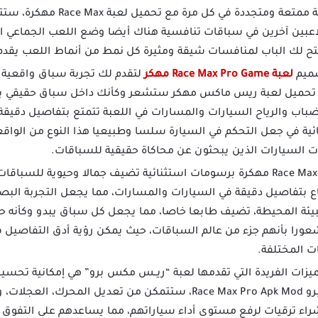
من بينها، مما يضمن لك تجربة ممتعة 
لاعبين آخرين في سباقات تنافسية هناك أيضا وضع اللعب الجماعي 
فتح لك الباب لمنافسات شيقة ومثيرة كل نمط من أنماط اللعب يقدم
ميم
لعبة Race Max Pro Game مهكر
لتقدم لك تجربة سباق واقعية 
مع تحميل لعبة ريس ماكس مهكر ستشعر وكأنك داخل سباق حقيقي ب
باب والرياح السيارات والمسارات في اللعبة تتمتع بتفاصيل دقيقة ت
يائية في جعل التحكم في السيارة سلسا وطبيعيا هذا النوع من الواقع
 السيارات الذين يبحثون عن محاكاة حقيقية للسباقات.
تتمتع لعبة Race Max Pro مهكرة برسومات استثنائية تضيف جمالا وحيوي
بتفاصيل دقيقة في السيارات والمسارات، مما يجعل التجربة البصرية 
البيئة المحيطة، تضيف طابعا خاصا، مما يجعل كل سباق يبدو وكأنه
عورا بأنهم جزء من عالم السباقات، حيث يمكن رؤية أدق التفاصيل 
ت المختلفة.
يزات الفريدة التي تقدمها لعبة “ريــس مكس برو” هي إمكانية تحسي
خلال تنزيل لعبة ريس مكس برو Race Max Pro Apk Mod، ستتمكن من تع
راء ترقيات لرفع مستوى أداء سياراتهم، مما يساعدهم على التفوق