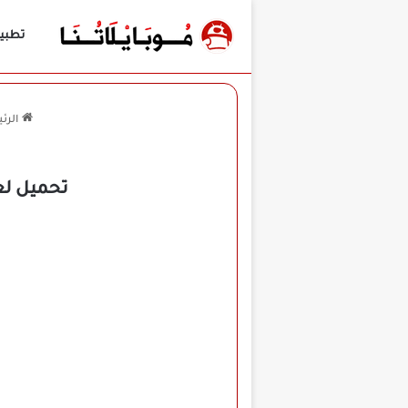
تطبي
الرئ
تحميل لعبة Race Max Pro مهكرة للأندرويد APK أخ