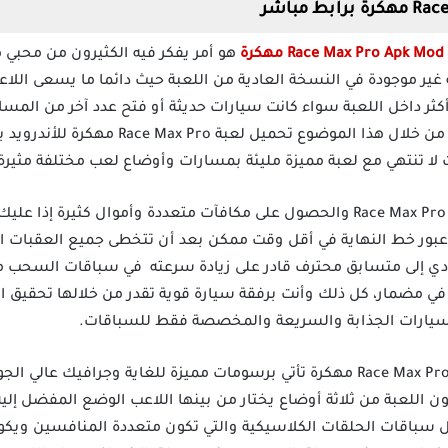
ة
هو أمر يفكر فيه الكثيرون من محبي ه
ة غير موجودة في النسخة العادية من اللعبة حيث دائما ما يسعى الل
اخل اللعبة سواء كانت سيارات حديثة أو فتح عدد آخر من المسارات
مرة أخرى، ومن هنا سوف تستطيع من خلال هذا الم
لا تنتهي مع لعبة مميزة مليئة بمسارات وأوضاع لعب مختلفة مثيرة 
إذا كنت ممن يريدون الفوز في لعبة Race Max Pro والحصول على مكافآت متعددة وأموا
عبور خط النهاية في أقل وقت ممكن بعد أن تتخطى جميع العقبات 
دي إلى متسابق محترف قادر على زيادة سرعته في سباقات السحب م
ي مضمار، كل ذلك وأنت برفقة سيارة قوية تقدر من خلالها تحقيق ا
السيارات الجذابة والسريعة والمخصصة فقط للسباقات.
هي لعبة محاكي سباقات Race Max Pro Mod Apk مهكرة تأتي برسومات مميزة للغاي
ون اللعبة من ثلاثة أوضاع يختار من بينها اللاعب الوضع المفضل إلي
ل سباقات الحلقات الكلاسيكية والتي تكون متعددة المنافسين ويكو