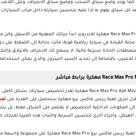
 كما يوجد وضع سباق السحب ووضع سباق الانجراف، وعلى اللاعب 
بعد كل سباق يقوم به لذا عليه بتحسين سيارته داخل مرآب السيارات
بعد تحميل لعبة ريس ماكس برو Race Max Pro مهكرة للاندرويد ابدأ حياتك المهنية م
لة القيادة في سيارة رياضية قوية، فأنت بحاجة إلى الضغط على دو
نعطفات الحادة بسرعة عالية. لا يسمح لك الانجراف بالانزلاق وال
اعبين، بالإضافة إلى تجديد أكسيد النيتروز، والذي يمكن استخدام
في لعبة Race Max Pro Apk Mod مهكرة تقدر تخصيص سيارتك 
لال تنزيل لعبة ريــس ماكس برو مهكرة ستحصل على القدرة على
تعد
إلى المكونات الداخلية التخصيص لا يقتصر على الشكل فقط، بل يش
 الهيكل، وأجزاء أخرى لتحسين السرعة والثبات هذه الميزة تمنحك حر
تحتوي لعبة ريــس ماكس برو Race Max Pro مهكرة عل