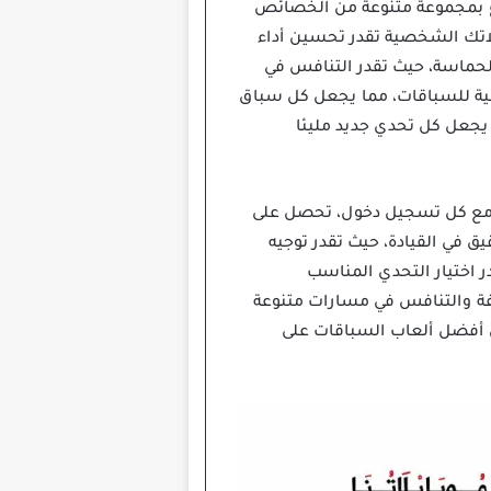
اع بمجموعة متنوعة من الخصائص
لاتك الشخصية تقدر تحسين أداء
الحماسة، حيث تقدر التنافس في
لية للسباقات، مما يجعل كل سباق
 يجعل كل تحدي جديد مليئا
ة Race Max Pro مهكرة Apk لعبة مستمرة ومثيرة مع كل تسجيل دخول، تحصل على
 في القيادة، حيث تقدر توجيه
 اختيار التحدي المناسب
فة والتنافس في مسارات متنوعة
درات كل هذه الميزات تجعل لعبة Race Max Pro مهكرة Apk واحدة من أفضل ألعاب السباقات على