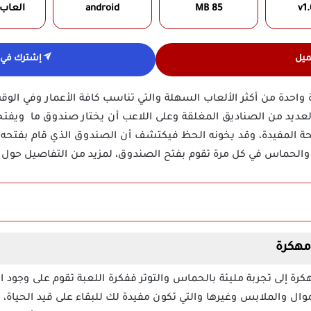
v1.
85 MB
android
العاب
ميل
إشترك في ق
واحدة من أكثر الألعاب السهلة والتي تناسب كافة الأعمار وفي الوق
لعديد من الصناديق المغلقة وعلى اللاعب أن يختار صندوق ما ويفتح
 المفيدة، وقد يخونه الحظ فيكتشف أن الصندوق الذي قام بفتحه غي
والحماس في كل مرة تقوم بفتح الصندوق، لمزيد من التفاصيل حول الل
ك لعبة Crate Simulator UC مهكرة إلى تجربة مليئة بالحماس والتوتر ففكرة اللعبة تقوم عل
وال والملابس وغيرها والتي تكون مفيدة لك للبقاء على قيد الحياة،