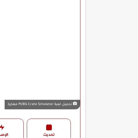
تحميل لعبة PUBG Crate Simulator مهكرة
تحديث
الإصد