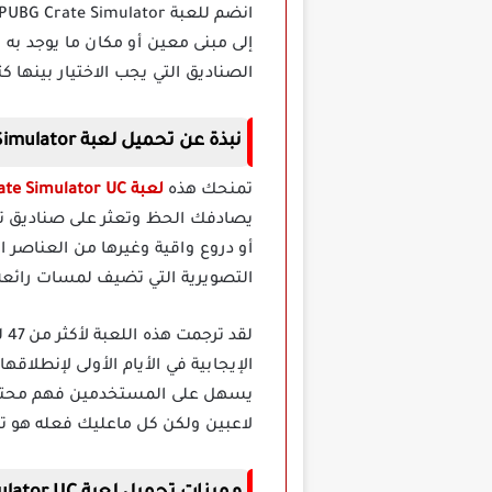
إلى مبنى معين أو مكان ما يوجد ب
الصناديق التي يجب الاختيار بينها ك
نبذة عن تحميل لعبة PUBG Crate Simulator مهكرة
تمنحك هذه
لعبة Crate Simulator UC مهكرة
يصادفك الحظ وتعثر على صناديق ت
أو دروع واقية وغيرها من العناصر 
التصويرية التي تضيف لمسات رائعة 
لق
الإيجابية في الأيام الأولى لإنطلاق
لاعبين ولكن كل ماعليك فعله هو ت