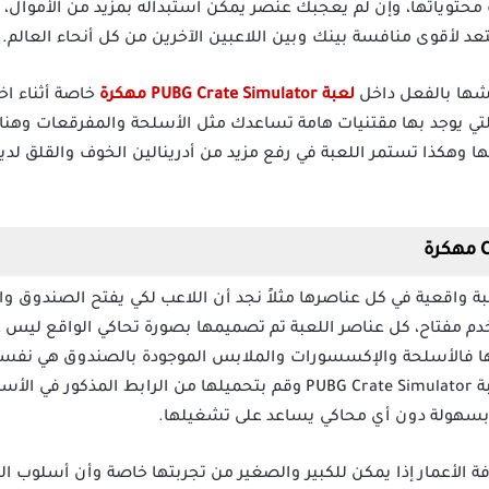
حتوياتها، وإن لم يعجبك عنصر يمكن استبداله بمزيد من الأموال، 
عد لأقوى منافسة بينك وبين اللاعبين الآخرين من كل أنحاء العالم.
شها بالفعل داخل
لعبة PUBG Crate Simulator مهكرة
خاصة أثناء اخ
التي يوجد بها مقتنيات هامة تساعدك مثل الأسلحة والمفرقعات وهن
تها وهكذا تستمر اللعبة في رفع مزيد من أدرينالين الخوف والقلق ل
PUBG Crate Simula هي لعبة واقعية في كل عناصرها مثلاً نجد أن اللاعب لكي يفتح الص
دم مفتاح، كل عناصر اللعبة تم تصميمها بصورة تحاكي الواقع لي
 فالأسلحة والإكسسورات والملابس الموجودة بالصندوق هي نفسها 
انضم لواحدة من الألعاب تسلية لعبة PUBG Crate Simulator وقم بتحميلها من 
بسهولة دون أي محاكي يساعد على تشغيلها.
 الأعمار إذا يمكن للكبير والصغير من تجربتها خاصة وأن أسلوب ال