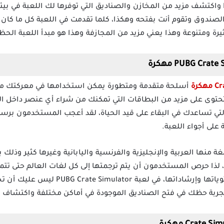
انضم للعبة PUBG Crate Simulator واكتشف مزيد من المخازن والصناديق التي توفرها لك ال
ه الصندوق وتقوم أنت بفتحه وهكذا، كلما تقدمت في اللعبة كل ما 
ثيرة ومتنوعة وهذا يعني مزيد من المجازفة وهذا هو مبدأ اللعبة الحظ
أسلحة متقدمة ومتطورة يمكن استخدامها في معركتك مع ا
حتوى على مزيد من البطاقات التي تمكنك من شراء أي عنصر داخل ا
التي تساعدك في البقاء على قيد الحياة، لقد أعجب المستخدمون برسو
على أجواء اللعبة.
د ترجمت هذه اللعبة لأكثر من 47 لغة منها العربية والإنجليزية والفرنسية واليابانية وغيرها
ها، لذا حرص المستخدمون أن يتم ترجمتها إلى كل لغات العالم حتى تتم
يسهل على المستخدمين فهم محتوياتها وإرشادا
جربة حظك في فتح الصناديق الموجودة في أماكن مختلفة واكتشاف ما