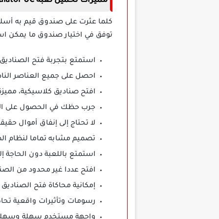
مميزات تحميل لعبة Crate Simulator UC مهكرة
كلما عثرت على صندوق قيم به أسلحة
توفق في اختيار صندوق ما يمكن است
استمتع بتجربة فتح الصناديق 
احصل على جميع العناصر الناد
افتح صناديق كلاسيكية، مميزة،
جرب حظك في الحصول على الأز
لا تحتاج إلى إنفاق أموال حقي
تصميم مشابه تماما لنظام الص
استمتع باللعبة دون الحاجة إ
افتح عددا غير محدود من الصن
إمكانية محاكاة فتح الصناديق
رسومات وتأثيرات واقعية تحاك
واجهة مستخدم سهلة وسهلة ا