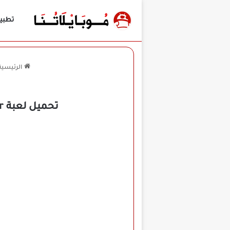
تطبي
الرئيسية
تحميل لعبة PUBG Crate Simulator مهكرة للأندرويد APK أخر إصدار 2026 مجانًا