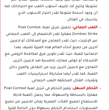
والقناصة القدرة على ترقية الأسلحة تجعل القتال أكثر
تشويقا وتتيح لك تكييف أسلوب اللعب مع احتياجاتك كما
أن وجود أسلحة متنوعة تقدر اختيار الأسلوب الذي
يناسبك في القتال.
اللعب الجماعي:
تحميل تنزيل لعبة Pixel Combat:
Zombies Strike مهكرة تقدر الانضمام إلى اللعب الجماعي
عبر الإنترنت، حيث تقدر التعاون مع أصدقائك أو لاعبين
آخرين من جميع أنحاء العالم هذه الميزة تضيف بعدا
اجتماعيا للعبة، حيث تقدر تكوين فرق لمكافحة الزومبي مع
الأصدقاء أو خوض معارك تنافسية ضد لاعبين آخرين
التعاون مع لاعبين آخرين يزيد من التفاعل والمرح داخل
اللعبة، كما تقدر أيضا مشاركة استراتيجيات اللعب
وتقنيات القتال المختلفة اللعب الجماعي.
التحكم السهل:
يتميز التحكم في تنزيل لعبة Pixel Combat
مهكرة بالبساطة والسهولة، مما يجعل اللعبة قابلة
للاستمتاع لجميع الفئات العمرية يمكن للاعبين من جميع
المستويات استخدام التحكم بسهولة دون الحاجة لفترة