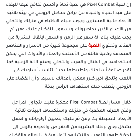
إن لعبة Pixel Combat هي لعبة نجاة وأكشن تكافح فيها للبقاء
على قيد الحياة والنجاة من براثن جحافل الزومبي في بيئة ثلاثية
الأبعاد عالية المستوى ويجب عليك الاختباء في منزلك والتخفي
من الأعداء الذين يحاصرونك ويسعون للقضاء عليك ومن ثم
يجب عليك بناء آلة سفر عبر الزمن والسعي لإنقاذ البشرية من
الفناء، وتحتوي
اللعبة
على مجموعة كبيرة من الأسرار والعناصر
المتقدمة وكمية هائلة من الأسلحة والعتاد والأدوات التي يمكن
استخدامها في القتال والهرب والتخفي وصنع الآلة الزمنية كما
تقدر صناعة أسلحتك وتظبيطها بحيث تناسب أسلوبك في
اللعب وتلحق اكبر ضرر ممكن بأعدائك لاسيما وأن القضاء على
الزومبي يتطلب منك استهداف الرأس بدقة.
خلال مسار لعبة Pixel Combat مهكرة عليك بتجاوز المراحل
وفتح الغرف المخفية في منزلك واستكشاف البيئات ثلاثية
الأبعاد المحيطة بك ومن ثم عليك بتعيين أولوياتك والعمل
بشكل جدي لإنقاذ البشرية من الانقراض والعودة بالزمن إلى
لحظة ظهور الزومبي وانتشارهم لأول مرة في العالم والقضاء