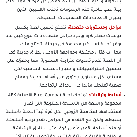
بسهولة ورؤية التفاصيل الدقيقة في كل مرحلة، مما يخلق
بيئة لعب غامرة هذه الرسومات تجذب اللاعبين الذين
يحبون الألعاب ذات التصميمات البسيطة.
مراحل ومستويات متعددة:
تتمتع تحميل لعبة بكسل
كومبات مهكر apk بوجود مراحل متعددة ذات تنوع كبير، مما
يوفر تجربة لعب غير محدودة كل مرحلة بتحتاج منك
مهارات قتال مختلفة ومواجهة الزومبي بطرق جديدة كما
أن اللعبة تقدم تحديات متزايدة الصعوبة، مما يحفزك على
تحسين استراتيجياتك واختيار الأسلحة المناسبة لكل
مستوى كل مستوى يحتوي على أهداف جديدة ومهام
صعبة تمنحك مزيدا من الحوافز لإتمامها.
أسلحة وترقيات:
تمنحك لعبة Pixel Combat الأصلية APK
مجموعة واسعة من الأسلحة المتنوعة التي تقدر
استخدامها لمكافحة الزومبي بكل قوة تبدأ اللعبة بأسلحة
بسيطة، ولكن مع التقدم في المراحل، تقدر ترقية أسلحتك
أو فتح أسلحة أقوى وأعلى قوة، مثل البنادق الرشاشة