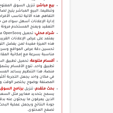
بيع مباشر:
وتنظيما، البيع المباشر يتيح ل
التفاهم، هذه الآلية تناسب الأف
إدارة الإعلانات أسهل سواء من حي
التعقيد ويمنح المستخدم مرونة 
شراء محلي:
يعتمد على عرض الإعلانات القري
هذه الميزة مفيدة لمن يفضل التو
تحسين دقة عرض المواقع وسرعة ت
مناسبة بسرعة مع إمكانية المقا
أقسام متنوعة:
تحميل تطبيق الس
تطبيق واحد، تنوع الأقسام يشمل 
منصة، هذا التنظيم يساعد المستخ
في مكان واحد يجعل التجربة أكثر
المصنفة بوضوح يختصر الوقت ويج
بحث متقدم:
تنزيل
برنامج السوق 
يسمح بتحديد معايير مثل السعر ا
الذين يعرفون ما يبحثون عنه بدق
جودة النتائج ويجعل عملية البحث 
تصفح المحتوى.