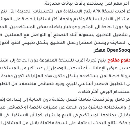
 أمر مهم لمن يستخدم باقات بيانات محدودة.
تحميل OpenSooq Premium مهكر أحدث نسخة APK يتيح الاستفادة من التحسينات ال
لج مشاكل الأداء السابقة وتقدم واجهة أكثر استقرارا خاصة على اله
اشرة دون الحاجة إلى المتجر وهو خيار يفضله بعض المستخدمين، الجم
شغيل التطبيق بسهولة أثناء التصفح أو التواصل مع المعلنين، كم
ال المفاجئة ويضمن استمرار عمل التطبيق بشكل طبيعي لفترة أطول
فوع مفتوح
يتيح تجربة أقرب للنسخة المدفوعة دون الحاجة إلى اشتر
حسين عرض الإعلانات أو تسهيل الوصول إلى عدد أكبر من المستخد
مرونة خاصة لمن يستخدمه بشكل متكرر، هذه المزايا قد تكون مفيد
ى التطبيق كمصدر أساسي للبيع، وجود خصائص متقدمة داخل التطبيق
تخدام اليومي أكثر كفاءة.
ر كامل يوفر نسخة شاملة تعمل بكفاءة دون الحاجة إلى إعدادات إضا
 واستخدامه مباشرة دون البحث عن مميزات ناقصة أو خصائص غير م
 التي يحتاجها المستخدم في البيع والشراء، كما أن الاستقرار في ا
أو حفظ نتائج البحث، الاعتماد على نسخة مكتملة يقلل من المشاكل ال