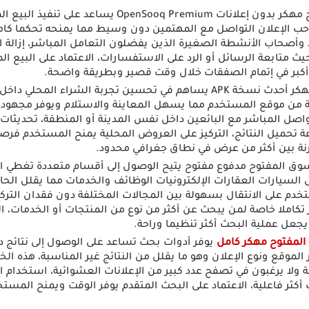
تنزيل السوق المفتوح مهكر بدون إعلانات enSooq Premium
صاحب الإعلان التواصل مع المهتمين دون وسيط مما يمنحه تحكما كام
راد وأصحاب الأنشطة الصغيرة الذين يفضلون التعامل المباشر، إزالة
ث متابعة الرسائل أو الرد على الاستفسارات، الاعتماد على البيع ال
أكبر في إتمام الصفقات خلال وقت قصير وبطريقة واضحة.
تحميل OpenSooq مهكر أحدث نسخة APK يساهم في تحسين تجربة الشراء ا
بة من موقع المستخدم مما يسهل المعاينة والاستلام ويوفر مجهود 
اصل المباشر مع البائعين داخل نفس المدينة أو المنطقة، تحديثات
حميل النتائج، التركيز على العروض المحلية يمنح المستخدم فرصة
رنة بين أكثر من عرض في نطاق جغرافي محدود.
وق المفتوح مدفوع مفتوح يتيح الوصول إلى أقسام متعددة تغطي اح
السيارات العقارات الإلكترونيات الوظائف والخدمات مما يقلل الحاج
دم على الانتقال بسهولة بين المجالات المختلفة دون فقدان التركي
 تكاملا خاصة لمن يبحث عن أكثر من نوع من المنتجات أو الخدمات، ا
عل عملية البحث أكثر تنظيما وراحة.
المفتوح مهكر كامل
يوفر أدوات بحث تساعد على الوصول إلى نتائج د
لموقع ونوع الإعلان وهو ما يقلل من النتائج غير المناسبة، هذه 
ة ولا يرغبون في تصفح عدد كبير من الإعلانات العشوائية، استخدام 
أكثر فاعلية، الاعتماد على البحث المتقدم يوفر الوقت ويمنح المستخدم