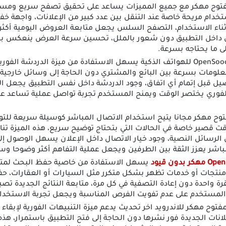
توح مهكر مع جميع المميزات يساعد على تحقيق تصفح سريع ومستق
دام مريحة خاصة عند التنقل بين عدد كبير من الإعلانات، واجهة خ
 أثناء الاستخدام، التصفح السلس يجعل متابعة العروض اليومية أك
داخل التطبيق دون شعور بالملل، تحسين سرعة العرض ينعكس ب
ى ما يحتاجه بسرعة.
تحميل OpenSooq MOD APK للهواتف الذكية يسهل الاستفادة من ميزة الدردشة 
علومات بسرعة بين البائع والمشتري دون الحاجة إلى وسائل خارجية،
يل قبل إتمام أي اتفاق، وجود الدردشة داخل نفس التطبيق يجعل 
ل الفوري يختصر الوقت ويمنح المستخدم تجربة تواصل عملية تساعد 
وح مهكر مجانا يتيح استخدام الاتصال المباشر كوسيلة سريعة للتوا
قت قصير خاصة في الحالات التي بتحتاج توضيح سريع، هذه الميزة ت
الرسائل النصية، وجود خيار الاتصال داخل الإعلان يسهل الوصول إ
مباشر يعزز الثقة بين الطرفين ويجعل عملية التفاهم أكثر وضوحا وس
يسهل الاستفادة من خاصية حفظ البحث لمتابع
منتجات أو خدمات تظهر بشكل متكرر مثل السيارات أو العقارات، حف
رة واحدة دون إعادة التصفية في كل مرة، متابعة النتائج الجديدة تص
لمستخدم على عدم تفويت الفرص المناسبة ويجعل تجربة الاستخدام ا
توح مهكر للاندرويد اخر تحديث يدعم ميزة التنبيهات الفورية لإبقاء 
لانات الجديدة فور نشرها دون الحاجة إلى فتح التطبيق باستمرار، ه