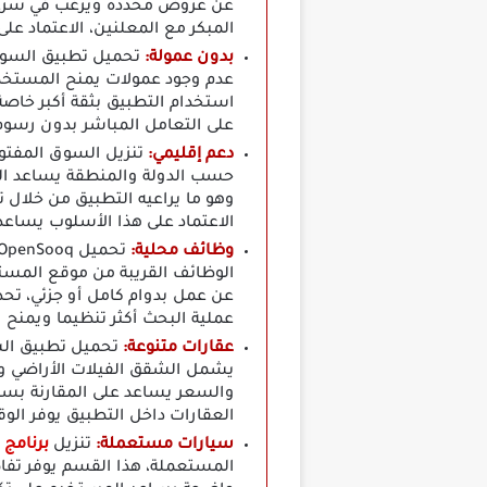
عن عروض محددة ويرغب في سرعة 
المبكر مع المعلنين، الاعتماد ع
بدون عمولة:
عدم وجود عمولات يمنح المستخدم
استخدام التطبيق بثقة أكبر خاصة
على التعامل المباشر بدون رسوم
دعم إقليمي:
تنزيل السوق المفتوح
حسب الدولة والمنطقة يساعد الم
وهو ما يراعيه التطبيق من خلال ت
الاعتماد على هذا الأسلوب يساع
وظائف محلية:
الوظائف القريبة من موقع المست
عن عمل بدوام كامل أو جزئي، تح
عملية البحث أكثر تنظيما ويمن
عقارات متنوعة:
تحميل تطبيق الس
يشمل الشقق الفيلات الأراضي وا
والسعر يساعد على المقارنة بسهو
العقارات داخل التطبيق يوفر ال
سيارات مستعملة:
تنزيل
برنامج السوق
المستعملة، هذا القسم يوفر تفا