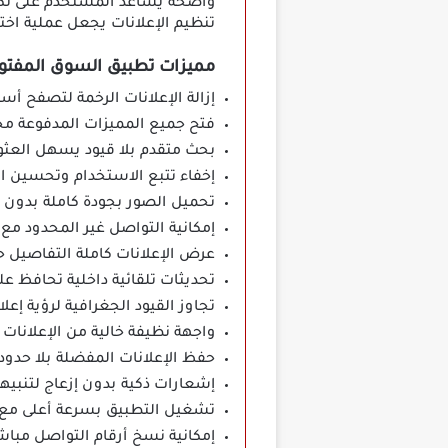
واضحة يساعد المستخدم على تكوي
تنظيم الإعلانات يجعل عملية اخت
مميزات تطبيق السوق المفتوح OpenSooq مه
إزالة الإعلانات الرخمة لتصفح أ
فتح جميع المميزات المدفوعة مج
بحث متقدم بلا قيود يسهل العثو
إخفاء تتبع الاستخدام وتحسين ا
تحميل الصور بجودة كاملة بدون ع
إمكانية التواصل غير المحدود مع
عرض الإعلانات كاملة التفاصيل ح
تحديثات تلقائية داخلية تحافظ عل
تجاوز القيود الجغرافية لرؤية إع
واجهة نظيفة خالية من الإعلانات 
حفظ الإعلانات المفضلة بلا حدو
إشعارات ذكية بدون إزعاج لتنبي
تشغيل التطبيق بسرعة أعلى مع تق
إمكانية نسخ أرقام التواصل مباش