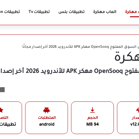
 مهكرة
العاب مهكرة
تطبيقات بلس
تطبيقات Tv
تطبيقات Vpn
Op مهكر APK للأندرويد 2026 أخر إصدار مجانًا
كرة
ر إصدار مجانًا
تح
دار
الحجم
المتطلبات
التص
v12.
94 MB
android
تطبيقات