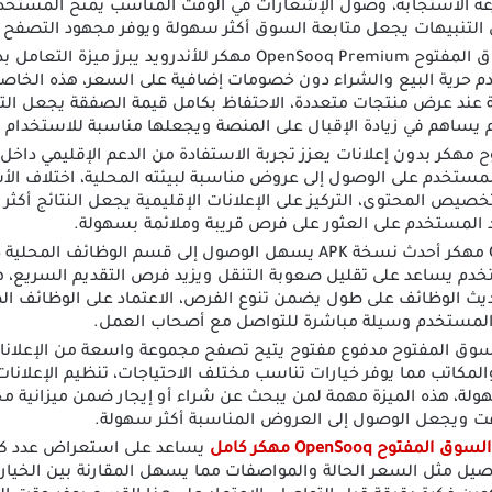
الاستجابة، وصول الإشعارات في الوقت المناسب يمنح المستخدم
لى التنبيهات يجعل متابعة السوق أكثر سهولة ويوفر مجهود التصفح ا
تحميل تطبيق السوق المفتوح OpenSooq Premium مهكر للأندرويد
 حرية البيع والشراء دون خصومات إضافية على السعر، هذه الخاصي
 عند عرض منتجات متعددة، الاحتفاظ بكامل قيمة الصفقة يجعل التجر
 يساهم في زيادة الإقبال على المنصة ويجعلها مناسبة للاستخدام 
 مهكر بدون إعلانات يعزز تجربة الاستفادة من الدعم الإقليمي داخل ا
ستخدم على الوصول إلى عروض مناسبة لبيئته المحلية، اختلاف الأس
خصيص المحتوى، التركيز على الإعلانات الإقليمية يجعل النتائج أكثر و
د المستخدم على العثور على فرص قريبة وملائمة بسهولة.
تحميل OpenSooq مهكر أحدث نسخة APK يسهل الوصول إلى قسم الوظائ
خدم يساعد على تقليل صعوبة التنقل ويزيد فرص التقديم السريع، ه
ديث الوظائف على طول يضمن تنوع الفرص، الاعتماد على الوظائف ال
ح المستخدم وسيلة مباشرة للتواصل مع أصحاب العمل.
وق المفتوح مدفوع مفتوح يتيح تصفح مجموعة واسعة من الإعلانات ا
لمكاتب مما يوفر خيارات تناسب مختلف الاحتياجات، تنظيم الإعلانا
لة، هذه الميزة مهمة لمن يبحث عن شراء أو إيجار ضمن ميزانية مح
وقت ويجعل الوصول إلى العروض المناسبة أكثر سهولة.
 المفتوح OpenSooq مهكر كامل
يساعد على استعراض عدد كبي
صيل مثل السعر الحالة والمواصفات مما يسهل المقارنة بين الخيار