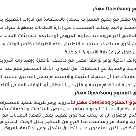
هكر
تحميل السوق المفتوح OpenSooq مهكر مع جميع المميزات يسمح بالاستفادة من أدوات ال
 نسخة واحدة يساعد المستخدم على إدارة الإعلانات بسهولة سواء م
بيق أكثر مرونة عند مقارنة العروض أو متابعة التحديثات الجديدة، ك
ت أخرى مساعدة، استخدام التطبيق بهذه الطريقة يختصر الوقت ويجعل
ى طول في متابعة الأسواق المحلية.
 OpenSooq MOD APK للهواتف الذكية يوفر توافقا أفضل مع مختلف الأجهزة وإصدارات أ
مة والحديثة مع استهلاك أقل للموارد، الأداء المستقر مهم عند ا
إعلانات، كما أن سهولة التثبيت والاستخدام تجعل التطبيق مناسبا لم
جربة استخدام مريحة ويقلل من الأعطال أو التوقف المفاجئ أثناء ا
OpenSoo مهكر
فتوح OpenSooq مهكر
للأندرويد يوفر طريقة عملية لاستعراض 
، نظام الإعلانات المبوبة يعتمد على عرض المنتجات والخدمات ب
 الوصول إلى ما يبحث عنه دون تعقيد، يمكن تصفح الإعلانات مع ا
نة واتخاذ قرار مناسب، هذا النوع من التنظيم يقلل الوقت الضائع 
أشخاص الذين يعتمدون على التطبيق بشكل يومي لمتابعة العروض ا