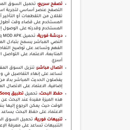
تصفح سريع:
تحميل السوق المف
التصفح عنصر أساسي لتجربة استخ
تقللان من التقطعات أو التأخير
المستخدم على قضاء وقت أطول 
المستخدم وقدرته على الوصول إل
دردشة فورية:
النصي المباشر يسمح بتبادل الم
الفهم وتساعد على توضيح التفاص
المتابعة، الاعتماد على التواص
أسرع.
اتصال مباشر:
تنزيل السوق المفت
تساعد على إنهاء التفاصيل في و
يفضلون الحديث المباشر بدلا من 
إضافية، الاعتماد على الاتصال ال
حفظ البحث:
تحميل
تطبيق OpenSooq مهكر بدون قيود
هذه الميزة مفيدة عند البحث عن 
الوقت حيث يمكن الرجوع إليها بنق
الاعتماد على حفظ البحث يساعد ا
تنبيهات فورية:
تحميل السوق المف
التنبيهات تساعد على معرفة الإع