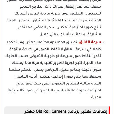
عرض إبداعك بسهولة، هذه الميزة تجعل مشاركة الصور
سهلة مما تقدر إظهار صورك ذات الطابع القديم
للأصدقاء، التطبيق يوفر تجربة مريحة لعرض أعمالك
الفنية بسرعة مما يجعلها مثالية لعشاق التصوير، الميزة
تنتج صورا احترافية تعكس سحر الماضي مما تقدر
مشاركة إبداعاتك بأسلوب فني مميز.
سرعة الغالق:
تطبيق OldRoll Apk Mod مهكر يوفر تحكما
كاملا في سرعة الغالق لالتقاط الصور في إضاءة متنوعة،
تقدر التقاط صور سريعة أو طويلة التعرض حسب الحاجة،
هذه الميزة تتيح تجربة تصوير تقليدية مرنة مما يمنحك
صورا دقيقة بطابع عتيق، البرنامج يجعل التحكم سلسا
وسهلا مما ينتج صورا إبداعية تعكس أناقة الماضي،
الميزة مثالية لعشاق التصوير الفني حيث توفر نتائج
احترافية بجودة عالية تناسب الراغبين في صور كلاسيكية
مميزة.
إضافات تهكير برنامج Old Roll Camera مهكر