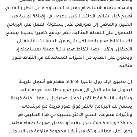
وكأنه قد تم التقاطها باستخدام كاميرات قديمة، وبفضل
واجهته سهلة الاستخدام وميزاته المستوحاة من الطراز القديم،
أصبح خيارا شائعا لأولئك الذين يرغبون في إضافة لمسة من
الحنين والماضي إلى صورهم، تقدر بسهولة العمل على البرنامج
للحصول على اللقطة المثالية، فهو برنامج كاميرا بسيط يسمح
لك بالتقاط صور رائعة لكل شيء من الحيوانات الأليفة إلى
الأطفال، وتقدر أيضا التقاط صور ذاتية جميلة بمساعدته إذ
ويحتوي على العديد من الميزات لمساعدتك في التقاط صور
مثالية.
إن تطبيق اولد رول كاميرا oldroll مهكر هو أفضل طريقة
لتحويل هاتفك الذكي إلى محرر صور وطابعة بجودة عالية،
وبنقرات قليلة فقط تقدر تحويل صورك إلى أعمال فنية فريدة،
يسمح لك البرنامج بالنقر فوق صور فريدة مع مرشحات
وتأثيرات متنوعة، المنتج الأكثر شعبية في هذا التطبيق هو
Vintage Shots حيث تقدر ترقية أو تعديل صورة لإضفاء مظهر
رجعي على عملك، ويتضمن أيضا مجموعة متنوعة من السمات