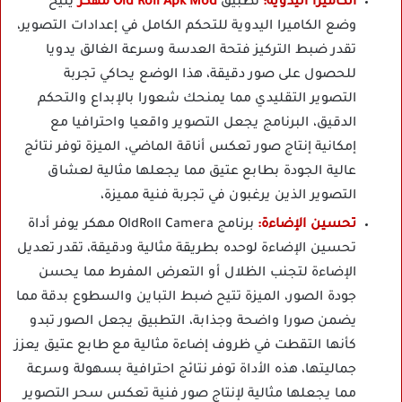
الكاميرا اليدوية:
تطبيق
Old Roll Apk Mod مهكر
يتيح
وضع الكاميرا اليدوية للتحكم الكامل في إعدادات التصوير،
تقدر ضبط التركيز فتحة العدسة وسرعة الغالق يدويا
للحصول على صور دقيقة، هذا الوضع يحاكي تجربة
التصوير التقليدي مما يمنحك شعورا بالإبداع والتحكم
الدقيق، البرنامج يجعل التصوير واقعيا واحترافيا مع
إمكانية إنتاج صور تعكس أناقة الماضي، الميزة توفر نتائج
عالية الجودة بطابع عتيق مما يجعلها مثالية لعشاق
التصوير الذين يرغبون في تجربة فنية مميزة،
تحسين الإضاءة:
برنامج OldRoll Camera مهكر يوفر أداة
تحسين الإضاءة لوحده بطريقة مثالية ودقيقة، تقدر تعديل
الإضاءة لتجنب الظلال أو التعرض المفرط مما يحسن
جودة الصور، الميزة تتيح ضبط التباين والسطوع بدقة مما
يضمن صورا واضحة وجذابة، التطبيق يجعل الصور تبدو
كأنها التقطت في ظروف إضاءة مثالية مع طابع عتيق يعزز
جماليتها، هذه الأداة توفر نتائج احترافية بسهولة وسرعة
مما يجعلها مثالية لإنتاج صور فنية تعكس سحر التصوير