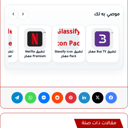
›
‹
موصي به لك
تطبيق Buz TV مهكر
تطبيق Glassify icon
تطبيق Netflix
تطبي
Pack مهكر
Premium مهكر
Manager مهك
فيسبوك
‫X
لينكدإن
بينتيريست
ماسنجر
واتساب
تيلقرام
مقالات ذات صلة