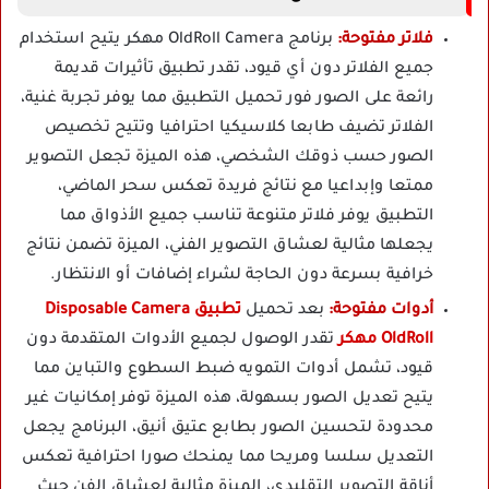
فلاتر مفتوحة:
برنامج OldRoll Camera مهكر يتيح استخدام
جميع الفلاتر دون أي قيود، تقدر تطبيق تأثيرات قديمة
رائعة على الصور فور تحميل التطبيق مما يوفر تجربة غنية،
الفلاتر تضيف طابعا كلاسيكيا احترافيا وتتيح تخصيص
الصور حسب ذوقك الشخصي، هذه الميزة تجعل التصوير
ممتعا وإبداعيا مع نتائج فريدة تعكس سحر الماضي،
التطبيق يوفر فلاتر متنوعة تناسب جميع الأذواق مما
يجعلها مثالية لعشاق التصوير الفني، الميزة تضمن نتائج
خرافية بسرعة دون الحاجة لشراء إضافات أو الانتظار.
أدوات مفتوحة:
بعد تحميل
تطبيق Disposable Camera
OldRoll مهكر
تقدر الوصول لجميع الأدوات المتقدمة دون
قيود، تشمل أدوات التمويه ضبط السطوع والتباين مما
يتيح تعديل الصور بسهولة، هذه الميزة توفر إمكانيات غير
محدودة لتحسين الصور بطابع عتيق أنيق، البرنامج يجعل
التعديل سلسا ومريحا مما يمنحك صورا احترافية تعكس
أناقة التصوير التقليدي، الميزة مثالية لعشاق الفن حيث