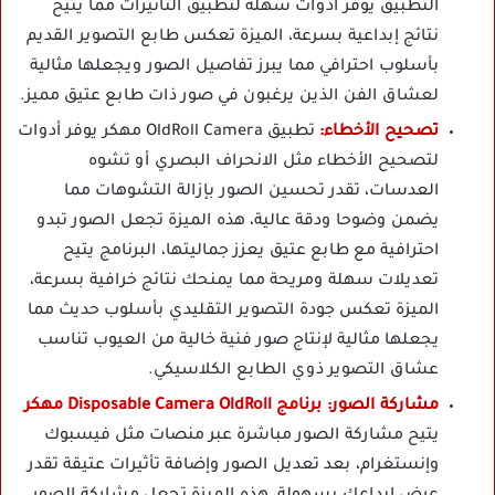
التطبيق يوفر أدوات سهلة لتطبيق التأثيرات مما يتيح
نتائج إبداعية بسرعة، الميزة تعكس طابع التصوير القديم
بأسلوب احترافي مما يبرز تفاصيل الصور ويجعلها مثالية
لعشاق الفن الذين يرغبون في صور ذات طابع عتيق مميز.
تصحيح الأخطاء:
تطبيق OldRoll Camera مهكر يوفر أدوات
لتصحيح الأخطاء مثل الانحراف البصري أو تشوه
العدسات، تقدر تحسين الصور بإزالة التشوهات مما
يضمن وضوحا ودقة عالية، هذه الميزة تجعل الصور تبدو
احترافية مع طابع عتيق يعزز جماليتها، البرنامج يتيح
تعديلات سهلة ومريحة مما يمنحك نتائج خرافية بسرعة،
الميزة تعكس جودة التصوير التقليدي بأسلوب حديث مما
يجعلها مثالية لإنتاج صور فنية خالية من العيوب تناسب
عشاق التصوير ذوي الطابع الكلاسيكي.
مشاركة الصور:
برنامج Disposable Camera OldRoll مهكر
يتيح مشاركة الصور مباشرة عبر منصات مثل فيسبوك
وإنستغرام، بعد تعديل الصور وإضافة تأثيرات عتيقة تقدر