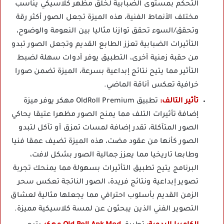
التحكم بمستوى الضبابية لخلق مظهر كلاسيكي يناسب
مختلف الأنماط الفنية، هذه الميزة تجعل الصور أكثر رقة
وتحقق/السوء تحقق توازنا مثاليا بين النعومة والوضوح،
التأثيرات الضبابية تعزز الطابع القديم وتجعل الصور تبدو
من حقبة زمنية أخرى، التطبيق يوفر أدوات سهلة لضبط
التأثير مما يتيح نتائج إبداعية بسرعة، الميزة تضمن صورا
خرافية تعكس أناقة الماضي.
تأثير التالف:
تطبيق OldRoll Premium مهكر يوفر ميزة
إضافة تأثيرات التلف مما يمنح الصور مظهرا عتيقا يحاكي
الصور المتآكلة، تقدر إضافة لمسات تمزق أو تآكل لتبدو
الصور كأنها من عقود مضت، هذه الميزة تضيف عمقا فنيا
وطابعا تاريخيا مما يعزز جمالية الصور بشكل لافت،
البرنامج يتيح تطبيق التأثيرات بسهولة مما يمنحك تجربة
تصوير إبداعية ونتائج فريدة، الصور الناتجة تعكس سحر
الزمن القديم بأسلوب احترافي مما يجعلها مثالية لعشاق
التصوير الفني الذين يبحثون عن لمسة كلاسيكية مميزة.