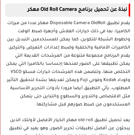
نبذة عن تحميل برنامج Old Roll Camera مهكر
يقدم تطبيق Disposable Camera OldRoll مهكر عددا من ميزات
الكاميرا، بما في ذلك خيارات الفلاش وأجهزة ضبط الوقت
وخطوط الشبكة للتكوين، كما يمكن للمستخدمين التبديل بين
الكاميرات الأمامية والخلفية وضبط إعدادات التعرض والتركيز،
يقدم البرنامج مجموعة متنوعة من المرشحات القديمة التي
يمكن تطبيقها على الصور لمنحها إحساسا بالكاميرا التي يمكن
التخلص منها، وتتضمن هذه المرشحات خيارات فسكو VSCO
وكوداد Kodak وفوجي Fuji ويمكن تعديلها بشدة لتحقيق التأثير
المطلوب، يأتي التطبيق أيضا مزودا بأدوات التحرير الأساسية
مثل الاقتصاص والتدوير والسطوع والتباين حتى يتمكن
المستخدمون من ضبط صورهم قبل مشاركتها.
يعد تحميل تطبيق old roll مهكر الخيار الأفضل لأولئك الذين
يبحثون عن أفضل تطبيقات تحرير الصور، وهو يفيد في تطبيق