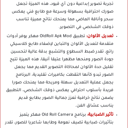
تجربة تصوير إبداعية دون أي قيود، هذه الميزة تجعل
صورك احترافية بسهولة وسرعة مع طابع فني يعكس
سحر وأناقة الماضي مما يمنحك نتائج مميزة تناسب
ذوقك الشخصي في التصوير.
تعديل الألوان:
تطبيق OldRoll Apk Mod مهكر يوفر أدوات
متقدمة لتعديل الألوان والتباين لإضفاء طابع كلاسيكي
رائع، تقدر ضبط السطوع والتشبع بدقة عالية لتحسين
جودة الصور ومنحها مظهرا عتيقا أنيقا، هذه الميزة تتيح
تقليل حدة الألوان لمحاكاة التصوير القديم مما يجعل
الصور تبدو كأنها التقطت بكاميرات تقليدية، البرنامج
يجعل عملية التعديل سهلة ومريحة مما يمنحك صورا
فريدة بأسلوب احترافي يعكس ذوقك الشخصي، التطبيق
يضمن نتائج خرافية تعزز جمالية الصور بطابع قديم
يناسب عشاق الفن.
تأثير الضبابية:
برنامج Old Roll Camera مهكر يتميز
بتأثيرات ضبابية تضيف نعومة وطابعا شاعريا للصور، تقدر