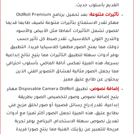
القديم بأسلوب حديث.
تأثيرات متنوعة:
بعد تحميل برنامج OldRoll Premium
مهكر تقدر الاستمتاع بتأثيرات متنوعة تضيف طابعا قديما
للصور، تشمل التأثيرات أنماطا مثل الأبيض والأسود
والتدرج اللوني الكلاسيكي، تقدر ضبط كل تأثير حسب
ذوقك مما يمنح الصور مظهرا كلاسيكيا فريدا، التطبيق
يوفر أدوات سهلة لتطبيق التأثيرات مما يتيح نتائج إبداعية
بسرعة، هذه الميزة تعكس أناقة الماضي بأسلوب احترافي
مما يجعل الصور مثالية لعشاق التصوير الفني الذين
يبحثون عن طابع عتيق مميز.
إضافة نصوص:
تطبيق Disposable Camera OldRoll مهكر
يتيح إضافة نصوص وصور لتخصيص الصور بطريقة
إبداعية، تقدر إدراج رسائل قصيرة أو صور لخلق مزيج فني
بطابع عتيق، هذه الميزة تجعل الصور أكثر تميزا مع أدوات
تعديل نصوص سهلة الاستخدام، البرنامج يوفر تجربة
مريحة للتعبير عن رؤيتك الفنية مما ينتج صورا فريدة