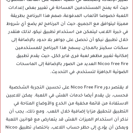
تغيير الإضاءة وضبطها في خلفية اللعبة على الهاتف المحمول،
حيث أنه يمنح المستخدمين المساحة في تغيير بعض إعدادات
اللعبة خصوصا الألعاب المدفوعة، صمم هذا البرنامج بطريقة
مميزة ليتوافق مع الجميع، حيث أن البرنامج لم يضع أي شروط
في خبرة اللاعب ليتمكن من استخدام تطبيق نيكو، لذلك هتقدر
خلال تطبيق نيكو أن تحصل على جواهر بلا حدود بالإضافة إلى
سكنات سكينز بالمجان.يسمح هذا البرنامج للمستخدمين
إمكانية تغيير مظهر لعبة فرى فاير ككل، حيث يقدم تطبيق
Nicoo free fire العديد من الصور بالإضافة إلى الماسحات
الضوئية الجاهزة لتستخدم، في التحديث.
لا يقتصر دور Nicoo Free Fire على تحسين التجربة الشخصية
فحسب، بل يقدم أيضا خدمات الغش في اللعبة. يمكن للاعبين
الاستفادة من قائمة مخفية من الخدع والأوضاع المتاحة في
التطبيق لتحقيق مزايا إضافية خلال اللعب. ومع ذلك، يجب أن
نذكر أن استخدام الميزات الغش قد يتعارض مع قوانين اللعبة
ويمكن أن يؤدي إلى حظر حساب اللاعب، باختصار، تطبيق Nicoo