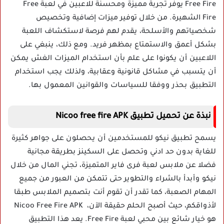
Free Fire يوفر تجربة مميزة ومحسنة للاعبين في لعبة Free
Fire الشهيرة. من خلال توفير ميزات إضافية وتخصيص
شخصياتهم والأسلحة، يقدم لهم فرصة لاستكشاف اللعبة
بشكل أعمق والاستمتاع بمظهر فريد. ومع ذلك، ينبغي على
اللاعبين أن يكونوا على علم بأن استخدام الميزات الغش يمكن
أن يتسبب في مشاكل قانونية وعقابية، ولذلك يجب استخدام
التطبيق بحذر ووفقا للسياسات والقوانين المعمول بها.
نبذة عن تحميل تطبيق Nicoo free fire APK
يسمح تطبيق نيكو للمستخدمين أن يحصلون على جواهر كثيرة
للغاية بدون حد ادني وتحصل على السكينز بطريقة مجانية
فضلا عن ملابس لعبة فرى فاير المتميزة، تجني المال من خلال
نيكو وأبدأ بالشراء والتطوير حتى تتمكن من العبور من جميع
المهام الصعبة، كما تقدر أن تقوم أنت بتصميم الملابس طبقا
لأذواقكم، حيث أصبح الحلم حقيقة الآن، Nicoo Free Fire APK
هو خيار شائع بين محبي لعبة Free Fire. يعد هذا التطبيق