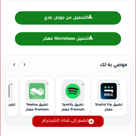
التحميل من جوجل بلاي
تحميل Moviebase مهكر
›
‹
موصي به لك
تطبيق Shahid Vip
تطبيق Spotify
تطبيق Telebox
تطبيق TikTok مهكر
مهكر
Premium مهكر
Premium مهكر
انضم إلى قناة التليجرام