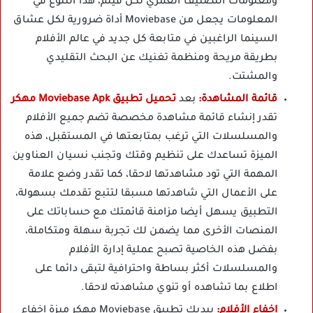
ومعلومات التصنيف العمري لكل فيلم، هذا التنوع في
المعلومات يجعل من Moviebase أداة ضرورية لكل عشاق
السينما الراغبين في متابعة كل جديد في عالم الأفلام
بطريقة مريحة ومنظمة تغنيك عن البحث التقليدي
والمشتت.
قائمة المشاهدة:
بعد
تحميل تطبيق Moviebase Apk مهكر
تقدر إنشاء قائمة مشاهدة مخصصة تضم جميع الأفلام
والمسلسلات التي ترغب بمتابعتها في المستقبل، هذه
الميزة تساعدك على تنظيم وقتك وتجنب نسيان العناوين
المهمة التي تود مشاهدتها لاحقا، كما تقدر وضع علامة
على الأعمال التي شاهدتها مسبقا لتتبع تقدمك بسهولة،
التطبيق يسهل أيضا مزامنة قائمتك مع حساباتك على
المنصات الأخرى مما يضمن لك تجربة سهلة ومتكاملة،
بفضل هذه الخاصية تصبح عملية إدارة الأفلام
والمسلسلات أكثر بساطة واحترافية لتبقى دائما على
اطلاع بما تشاهده أو تنوي مشاهدته لاحقا.
إخفاء الأفلام:
بيديك تطبيق Moviebase مهكر ميزة إخفاء