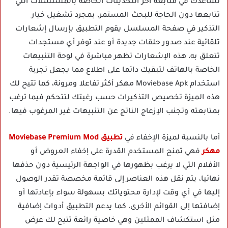
تساعدك في متابعة آخر التحديثات الخاصة بالمسلسلات التي
تتابعها دون الحاجة للبحث المستمر، بمجرد تشغيل خيار
التذكير في صفحة المسلسل يقوم التطبيق بإرسال إشعارات
تلقائية عند صدور حلقات جديدة أو عند توفر أي مستجدات
تتعلق به، هذه الإشعارات تظهر مباشرة في لوحة التنبيهات
الخاصة بالهاتف لتبقيك دائما على اطلاع مما يجعل تجربة
استخدام Moviebase Apk مهكر أكثر تفاعلا ومرونة، كما تتيح لك
هذه الميزة تخصيص التذكيرات حسب رغبتك لتتحكم فيما ترغب
بمتابعته وتجنب الإزعاج الناتج عن التنبيهات غير المرغوب فيها.
أما بالنسبة لميزة الإخفاء في
تطبيق Moviebase Premium Mod
مهكر
فهي تمنح المستخدم القدرة على إخفاء العروض أو
الأفلام التي لا يرغب بظهورها في الواجهة الرئيسية دون حذفها
نهائيا، يتم نقل هذه العناصر إلى قائمة مخصصة تقدر الوصول
إليها في أي وقت لإدارة محتوياتك بسهولة سواء بإعادتها أو
إضافتها إلى القوائم الأخرى، كما يدعم التطبيق أدوات إضافية
مثل استكشاف الممثلين وهي خاصية رائعة تتيح لك عرض