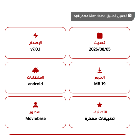
تحميل تطبيق Moviebase مهكر Apk
تحديث
الإصدار
v7.0.1
2026/08/05
الحجم
المتطلبات
android
19 MB
التصنيف
المطور
تطبيقات مهكرة
Moviebase