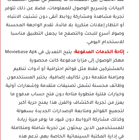
عند الانتقال بين الصفحات ما يسهم في تقليل استهلاك
البيانات وتسريع الوصول للمعلومات، فضلا عن ذلك تتوفر
تجربة مشاهدة ومشاركة روابط أنقى دون تشتيت الانتباه
أو انتظار إعلانات متكررة بلا فائدة، تقدم الواجهة المحسنة
وصولا أسرع للبحث والتصفح ما يجعل التطبيق مناسبا
للاستخدام اليومي.
إتاحة الخدمات المدفوعة:
يتيح التعديل في Moviebase Apk
مهكر الوصول إلى مزايا مدفوعة كانت محصورة
بالمشتركين فقط مثل قوائم احترافية أو أدوات تنظيم
ومزامنة متقدمة دون تكاليف إضافية، يختبر المستخدمون
وظائف محسنة تشمل تصنيفات متقدمة وإشعارات أولية
وخيارات فلترة متطورة متاحة دون فتح حساب مدفوع ما
يعزز من تجربة الاكتشاف والفرز، هذا يمنح حرية أكبر
لتجميع القوائم ومتابعة الإصدارات الجديدة بسهولة
وكذلك مشاركة الروابط دون قيود ما يوفر ميزة زيادة
للمستخدمين الذين يبحثون عن تجربة شاملة ومتكاملة
في إدارة المكتبة السينمائية الخاصة بهم، تدعم هذه