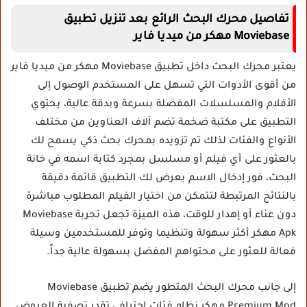
تفاصيل محرك البحث الرائع بعد تنزيل تطبيق
Moviebase مهكر من ميديا فاير
يعتبر محرك البحث داخل تطبيق Moviebase مهكر من ميديا فاير
من أقوى الأدوات التي تسهل على المستخدم الوصول إلى
الأفلام والمسلسلات المفضلة بسرعة وبدقة عالية، يحتوي
التطبيق على مكتبة ضخمة تضم آلاف العناوين من مختلف
الأنواع والفئات لذلك تم تزويده بمحرك بحث ذكي يسمح لك
بالعثور على أي فيلم أو مسلسل بمجرد كتابة اسمه في خانة
البحث، فور إدخال الاسم يعرض لك التطبيق قائمة دقيقة
بالنتائج المرتبطة لتتمكن من اختيار الفيلم المطلوب مباشرة
دون عناء أو إهدار للوقت، هذه الميزة تجعل تجربة Moviebase
Apk مهكر أكثر سهولة وتنظيما وتوفر للمستخدمين وسيلة
فعالة للعثور على محتواهم المفضل بسهولة عالية جداً.
إلى جانب محرك البحث المتطور يضم تطبيق Moviebase
Premium Mod مهكر نظام فئات احترافي تقدر تصفية العروض