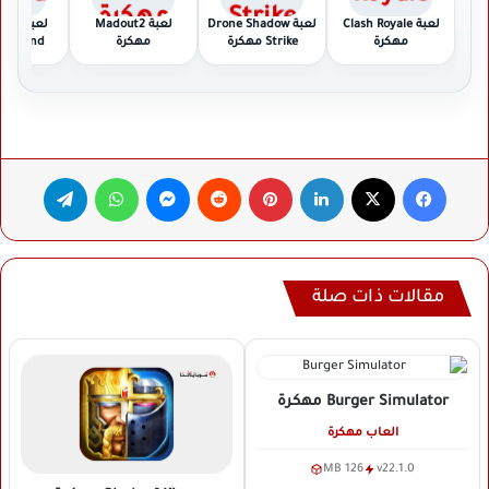
لعبة Clash Royale
لعبة Drone Shadow
لعبة Madout2
لعبة 
مهكرة
Strike مهكرة
مهكرة
Legend مهكرة
فيسبوك
‫X
لينكدإن
بينتيريست
ماسنجر
واتساب
تيلقرام
مقالات ذات صلة
Burger Simulator
مهكرة
العاب مهكرة
126 MB
v22.1.0