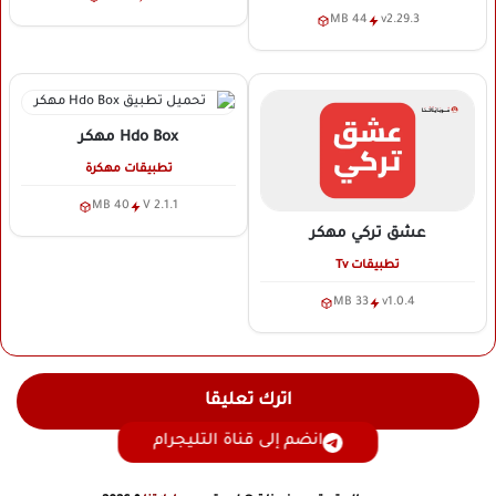
44 MB
v2.29.3
Hdo Box
مهكر
تطبيقات مهكرة
40 MB
V 2.1.1
عشق تركي
مهكر
تطبيقات Tv
33 MB
v1.0.4
اترك تعليقا
انضم إلى قناة التليجرام