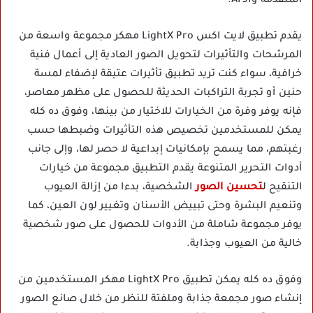
المتقدمة والـ AI.
يقدم تطبيق لايت اكس LightX Pro مهكر مجموعة واسعة من
المرشحات والتأثيرات لتحويل الصور العادية إلى أعمال فنية
خرافية، سواء كنت تريد تطبيق تأثيرات عتيقة لإضفاء لمسة
حنين أو تجربة التراكبات الحديثة للحصول على مظهر معاصر،
فإنه يوفر وفرة من الخيارات للاختيار من بينها، وفوق ده كله
يمكن للمستخدمين تخصيص هذه التأثيرات وضبطها حسب
رغبتهم، مما يسمح بإمكانيات إبداعية لا حصر لها، وإلى جانب
أدوات التحرير المتنوعة يقدم التطبيق مجموعة من خيارات
التنقيح ل
تحسين الصور
الشخصية، بدءا من إزالة العيوب
وتنعيم البشرة وحتى تبييض الأسنان وتغيير لون العين، كما
يوفر مجموعة شاملة من الأدوات للحصول على صور شخصية
خالية من العيوب وجذابة.
وفوق ده كله يمكن تطبيق LightX Pro مهكر المستخدمين من
إنشاء صور مجمعة جذابة وملفتة للنظر من خلال صانع الصور