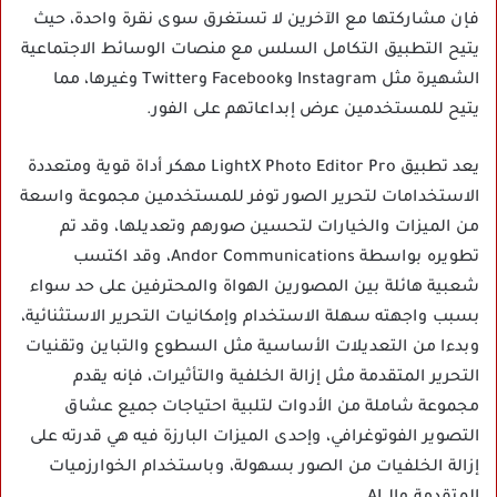
فإن مشاركتها مع الآخرين لا تستغرق سوى نقرة واحدة، حيث
يتيح التطبيق التكامل السلس مع منصات الوسائط الاجتماعية
الشهيرة مثل Instagram وFacebook وTwitter وغيرها، مما
يتيح للمستخدمين عرض إبداعاتهم على الفور.
يعد تطبيق LightX Photo Editor Pro مهكر أداة قوية ومتعددة
الاستخدامات لتحرير الصور توفر للمستخدمين مجموعة واسعة
من الميزات والخيارات لتحسين صورهم وتعديلها، وقد تم
تطويره بواسطة Andor Communications، وقد اكتسب
شعبية هائلة بين المصورين الهواة والمحترفين على حد سواء
بسبب واجهته سهلة الاستخدام وإمكانيات التحرير الاستثنائية،
وبدءا من التعديلات الأساسية مثل السطوع والتباين وتقنيات
التحرير المتقدمة مثل إزالة الخلفية والتأثيرات، فإنه يقدم
مجموعة شاملة من الأدوات لتلبية احتياجات جميع عشاق
التصوير الفوتوغرافي، وإحدى الميزات البارزة فيه هي قدرته على
إزالة الخلفيات من الصور بسهولة، وباستخدام الخوارزميات