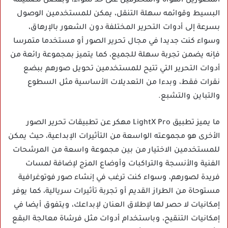
المصورين الهواة والمحترفين على حد سواء، وبفضل تصميمه
البسيط وقوائمه سهلة التنقل، يمكن للمستخدمين الوصول
بسرعة إلى أدوات التحرير المختلفة دون الشعور بالإرهاق،
وسواء كنت جديدا في مجال تحرير الصور أو مستخدما متمرسا
فإنه يضمن تجربة سهلة للجميع، كما يتميز بمجموعة رائعة من
أدوات التحرير التي تتيح للمستخدمين تحويل صورهم ببضع
نقرات فقط، وبدءا من التعديلات الأساسية مثل السطوع
والتباين والتشبع.
ما يميز تطبيق LightX Pro مهكر عن تطبيقات تحرير الصور
الأخرى هو مجموعته الواسعة من التأثيرات الإبداعية، حيث يمكن
للمستخدمين الاختيار من بين مجموعة واسعة من المرشحات
الفنية والأنسجة والتراكبات وأوضاع المزج لإضافة لمسات
فريدة لصورهم، وسواء كنت ترغب في إنشاء صور فوتوغرافية
مستوحاة من الطراز القديم أو تجربة تأثيرات سريالية، كما يوفر
إمكانيات لا حصر لها لإطلاق العنان لإبداعك، ويتفوق أيضا في
إمكانيات التنقيح، وباستخدام أدوات مثل فرشاة معالجة البقع