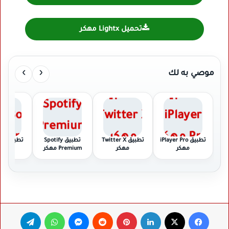
تحميل Lightx مهكر
›
‹
موصي به لك
تطبيق iPlayer Pro
تطبيق Twitter X
تطبيق Spotify
تطبي
مهكر
مهكر
Premium مهكر
Pro مهكر
فيسبوك
‫X
لينكدإن
بينتيريست
ماسنجر
واتساب
تيلقرام