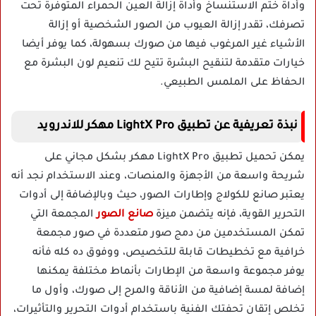
وأداة ختم الاستنساخ وأداة إزالة العين الحمراء المتوفرة تحت
تصرفك، تقدر إزالة العيوب من الصور الشخصية أو إزالة
الأشياء غير المرغوب فيها من صورك بسهولة، كما يوفر أيضا
خيارات متقدمة لتنقيح البشرة تتيح لك تنعيم لون البشرة مع
الحفاظ على الملمس الطبيعي.
نبذة تعريفية عن تطبيق LightX Pro مهكر للاندرويد
يمكن تحميل تطبيق LightX Pro مهكر بشكل مجاني على
شريحة واسعة من الأجهزة والمنصات، وعند الاستخدام نجد أنه
يعتبر صانع للكولاج وإطارات الصور، حيث وبالإضافة إلى أدوات
التحرير القوية، فإنه يتضمن ميزة
صانع الصور
المجمعة التي
تمكن المستخدمين من دمج صور متعددة في صور مجمعة
خرافية مع تخطيطات قابلة للتخصيص، ووفوق ده كله فأنه
يوفر مجموعة واسعة من الإطارات بأنماط مختلفة يمكنها
إضافة لمسة إضافية من الأناقة والمرح إلى صورك، وأول ما
تخلص إتقان تحفتك الفنية باستخدام أدوات التحرير والتأثيرات،