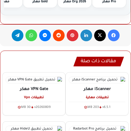
Pro مهكر
2026 Org مهكر
Gold مهكر
مهكر
فيسبوك
‫X
لينكدإن
بينتيريست
ماسنجر
واتساب
تيلقرام
مقالات ذات صلة
iScanner
مهكر
VPN Gate
مهكر
تطبيقات مهكرة
تطبيقات Vpn
30 MB
v20260809
203 MB
v6.5.1