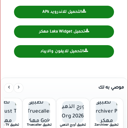
التحميل للاندرويد APk
تحميل Laka Widget مهكر
التحميل للايفون والايباد
›
‹
موصي به لك
تطبيق Zarchiver
تطبيق أورج الذهبي
تطبيق Truecaller
تطبيق  TV