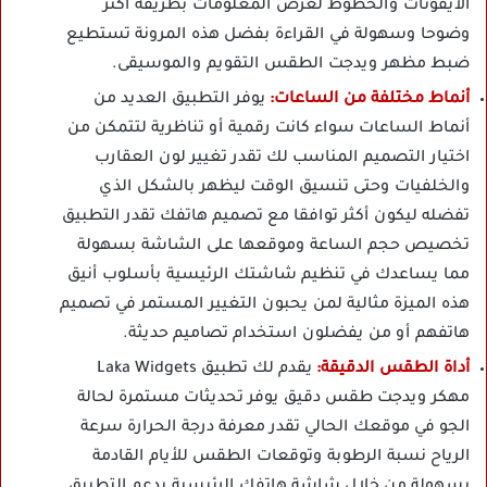
الأيقونات والخطوط لعرض المعلومات بطريقة أكثر
وضوحا وسهولة في القراءة بفضل هذه المرونة تستطيع
ضبط مظهر ويدجت الطقس التقويم والموسيقى.
أنماط مختلفة من الساعات:
يوفر التطبيق العديد من
أنماط الساعات سواء كانت رقمية أو تناظرية لتتمكن من
اختيار التصميم المناسب لك تقدر تغيير لون العقارب
والخلفيات وحتى تنسيق الوقت ليظهر بالشكل الذي
تفضله ليكون أكثر توافقا مع تصميم هاتفك تقدر التطبيق
تخصيص حجم الساعة وموقعها على الشاشة بسهولة
مما يساعدك في تنظيم شاشتك الرئيسية بأسلوب أنيق
هذه الميزة مثالية لمن يحبون التغيير المستمر في تصميم
هاتفهم أو من يفضلون استخدام تصاميم حديثة.
أداة الطقس الدقيقة:
يقدم لك تطبيق Laka Widgets
مهكر ويدجت طقس دقيق يوفر تحديثات مستمرة لحالة
الجو في موقعك الحالي تقدر معرفة درجة الحرارة سرعة
الرياح نسبة الرطوبة وتوقعات الطقس للأيام القادمة
بسهولة من خلال شاشة هاتفك الرئيسية يدعم التطبيق