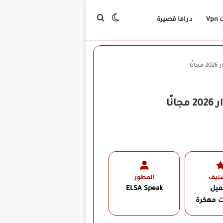
بحث عن
الوضع المظلم
Vp
دراما قصيرة
صنيف
المطور
ميل
ELSA Speak‏
ت مهكرة