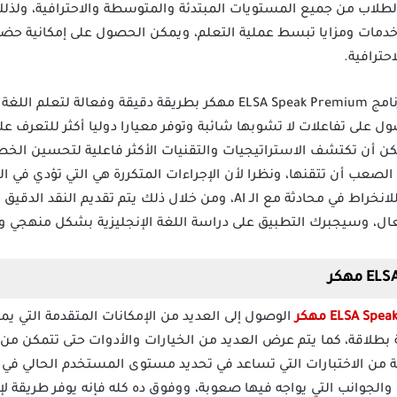
لطلاب من جميع المستويات المبتدئة والمتوسطة والاحترافية، ولذلك
 خدمات ومزايا تبسط عملية التعلم، ويمكن الحصول على إمكانية حضو
حترافية.
يتم تزويد المستخدمين من خلال برنامج ELSA Speak Premium مهكر بطريقة دقي
 على تفاعلات لا تشوبها شائبة وتوفر معيارا دوليا أكثر للتعرف 
ن أن تكتشف الاستراتيجيات والتقنيات الأكثر فاعلية لتحسين الخطاب
الصعب أن تتقنها، ونظرا لأن الإجراءات المتكررة هي التي تؤدي في النه
بيديك مجموعة متنوعة من الفرص للانخراط في محادثة مع الـ AI، ومن خلال
فعال، وسيجبرك التطبيق على دراسة اللغة الإنجليزية بشكل منهجي 
الوصول إلى العديد من الإمكانات المتقدمة التي ي
 بطلاقة، كما يتم عرض العديد من الخيارات والأدوات حتى تتمكن من ا
 من الاختبارات التي تساعد في تحديد مستوى المستخدم الحالي في ا
لجوانب التي يواجه فيها صعوبة، ووفوق ده كله فإنه يوفر طريقة لإ