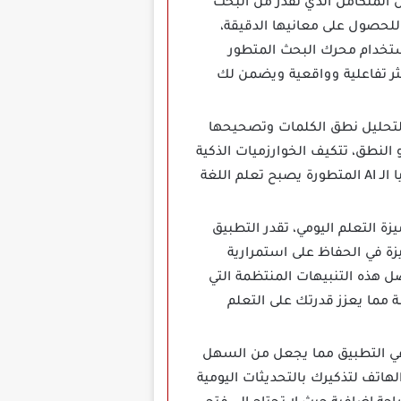
المتكامل الذي تقدر من البحث
للحصول على معانيها الدقيقة،
استخدام محرك البحث المتطور
ثر تفاعلية وواقعية ويضمن لك
ر تقنية الـ AI أحد أبرز عوامل نجاح تطبيق Elsa Speak مهكر، يقوم التطبيق باستخدام الـ AI لتحليل نطق الكلمات وتصحيحها
نطق، تتكيف الخوارزميات الذكية
مع مستوى تقدمك في التعلم مما تقدر تحقيق نتائج أفضل في فترة زمنية أقصر، من خلال تكنولوجيا الـ AI المتطورة يصبح تعلم اللغة
خلال ميزة التعلم اليومي، تقدر التطبيق
زة في الحفاظ على استمرارية
 هذه التنبيهات المنتظمة التي
 مما يعزز قدرتك على التعلم
في التطبيق مما يجعل من السهل
هاتف لتذكيرك بالتحديثات اليومية