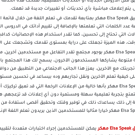
يق مثل الدروس الجديدة أو التحديات التعليمية، تمنحك هذه الخدمة را
ل يتم إعلامك مباشرة بأي تحديثات أو تغييرات جديدة قد تهمك.
يسمح لك تطبيق Elsa Speak مهكر بمتابعة تقدمك في تعلم اللغة من خلال 
ة عدد الكلمات التي تعلمتها بالإضافة إلى تقييم أدائك في الدروس ال
ات التي تحتاج إلى تحسين، كما تقدر استخدام هذه الإحصائيات كداف
وقت، هذه الميزة تجعلك على دراية بمستوى تقدمك وتشجعك على الت
يتميز تطبيق Elsa Speak مهكر بوجود مجتمع تقدر التفاعل مع مستخدمين 
متنوعة يشاركها المستخدمون الآخرون، يسمح لك هذا المجتمع بال
جربتك مع الآخرين، يعزز هذا الجانب الاجتماعي من التطبيق من دواف
 على كيفية تعلم الآخرين ونقل تجاربهم وده بيساعد في تحسين مستو
تتميز نسخة Elsa Speak مهكر بأنها خالية من الإعلانات الرخمة التي قد تعيق تر
تع بتجربة تعليمية سهلة ومستمرة دون أي إعلانات قد تزعجهم، هذا
فة إلى ذلك يساعدك ذلك في توفير وقتك وتحقيق أقصى استفادة من ك
 مهكر
يمكن للمستخدمين إجراء اختبارات متعددة لتقييم