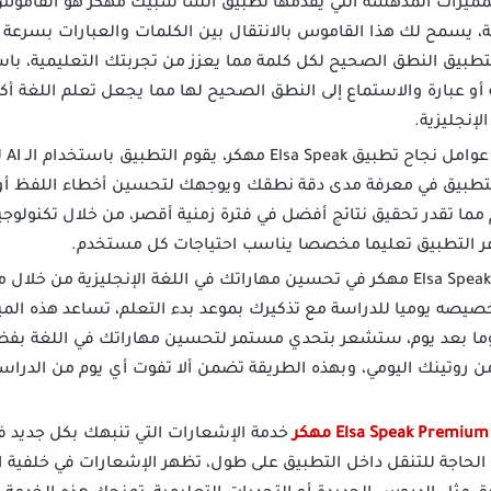
ميزات المدهشة التي يقدمها تطبيق السا سبيك مهكر هو القاموس 
 يسمح لك هذا القاموس بالانتقال بين الكلمات والعبارات بسرعة 
لتطبيق النطق الصحيح لكل كلمة مما يعزز من تجربتك التعليمية، ب
و عبارة والاستماع إلى النطق الصحيح لها مما يجعل تعلم اللغة أك
لإنجليزية.
تعتب
تطبيق في معرفة مدى دقة نطقك ويوجهك لتحسين أخطاء اللفظ أو ال
يوفر التطبيق تعليما مخصصا يناسب احتياجات كل مستخدم.
يساهم تطبيق Elsa Speak مهكر في تحسين مهاراتك في اللغة الإنجليزية من 
صيصه يوميا للدراسة مع تذكيرك بموعد بدء التعلم، تساعد هذه المي
ما بعد يوم، ستشعر بتحدي مستمر لتحسين مهاراتك في اللغة بفضل
ن روتينك اليومي، وبهذه الطريقة تضمن ألا تفوت أي يوم من الدراسة
ر
خدمة الإشعارات التي تنبهك بكل جديد 
 الحاجة للتنقل داخل التطبيق على طول، تظهر الإشعارات في خلفية ال