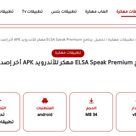
قات مهكرة
العاب مهكرة
تطبيقات بلس
تطبيقات Tv
تطبيقات n
تطبيقات مهكرة
/
تحميل برنامج ELSA Speak Premium مهكر للأندرويد APK أخر إصدار 2026 مجانًا
تطبيقات مهكرة
مجانًا
ار
الحجم
المتطلبات
الت
v8
34 MB
android
تح
تطبيقا