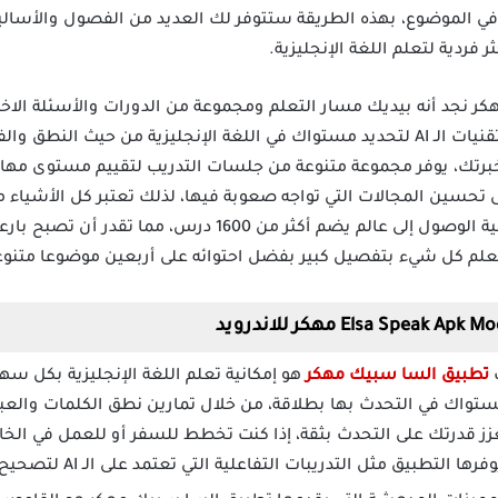
في الموضوع، بهذه الطريقة ستتوفر لك العديد من الفصول والأسا
ر فردية لتعلم اللغة الإنجليزية.
 استخدام برنامج ELSA Speak مهكر نجد أنه بيديك مسار التعلم ومجموعة من الدورات والأسئل
وفهمك، وفوق ذلك فإنه يستخدم تقنيات الـ AI لتحديد مستواك في اللغة الإنجليزية من
 خبرتك، يوفر مجموعة متنوعة من جلسات التدريب لتقييم مستوى مها
على تحسين المجالات التي تواجه صعوبة فيها، لذلك تعتبر كل الأشيا
أخطائك، بيديك التطبيق أيضا إمكانية الوصول إلى عالم يضم أكثر 
علم كل شيء بتفصيل كبير بفضل احتوائه على أربعين موضوعا متنوعا أ
تطبيق السا سبيك مهكر
هو إمكانية تعلم اللغة الإنجليزية بكل سه
اك في التحدث بها بطلاقة، من خلال تمارين نطق الكلمات والعب
ز قدرتك على التحدث بثقة، إذا كنت تخطط للسفر أو للعمل في الخ
يق مثل التدريبات التفاعلية التي تعتمد على الـ AI لتصحيح النطق في الوقت الفعلي.