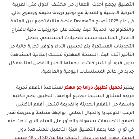
التطبيق يجمع أحدث الأعمال من مختلف الدول مثل العربية
التركية الأجنبية والهندية مع توفير ترجمة دقيقة ووضوح عالي،
في عام 2025 أصبح DramaGo منصة مثالية تجمع بين المتعة
والتكنولوجيا الحديثة حيث يعتمد على خوارزميات ذكية لاقتراح
الأعمال المناسبة حسب تفضيلات المستخدم، بفضل
التحديثات المستمرة يتم تحسين الأداء وتوفير تجربة خالية من
التأخير أثناء البث، النسخة المهكرة تمنحك إمكانية المشاهدة
بدون قيود أو اشتراكات ما يجعلها الخيار الأفضل لمتابعة كل
جديد في عالم المسلسلات اليومية والعالمية.
يعتبر
تحميل تطبيق دراما جو مهكر
لمشاهدة الأفلام تجربة
فريدة لعشاق السينما بجميع أنواعها، التطبيق يضم مكتبة
واسعة من الأفلام الحديثة والقديمة تشمل أفلام الأكشن
الرعب الكوميديا والخيال العلمي، بواجهة منظمة وسريعة تقدر
تصفح التصنيفات بسهولة والعثور على الفيلم الذي تبحث عنه
في ثوانٍ، كما يدعم التطبيق ميزة التحميل للمشاهدة دون
إنترنت، جودة العرض يمكن التحكم بها من SD إلى 4K حسب