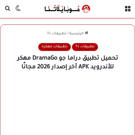
القائمة
بح
الوضع ا
الرئيسية
/
تطبيقات Tv
تطبيقات Tv
تطبيقات مهكرة
تحميل تطبيق دراما جو DramaGo مهكر
للأندرويد APK أخر إصدار 2026 مجانًا