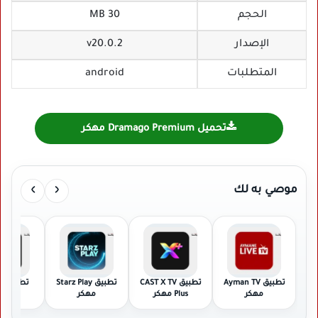
الحجم
30 MB
الإصدار
v20.0.2
المتطلبات
android
تحميل Dramago Premium مهكر
›
‹
موصي به لك
تطبيق Ayman TV
تطبيق CAST X TV
تطبيق Starz Play
تط
مهكر
Plus مهكر
مهكر
مهك