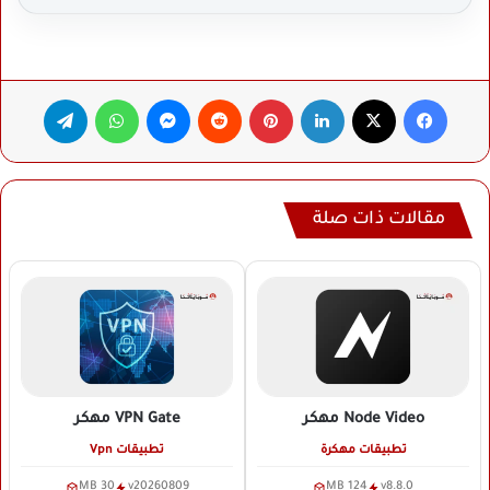
فيسبوك
‫X
لينكدإن
بينتيريست
ماسنجر
واتساب
تيلقرام
مقالات ذات صلة
Node Video
مهكر
VPN Gate
مهكر
تطبيقات مهكرة
تطبيقات Vpn
30 MB
v20260809
124 MB
v8.8.0