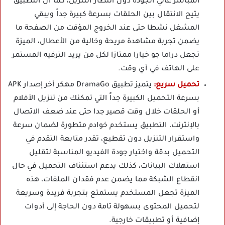
المباشر عالي الجودة دون انتظار التنزيل، كما أن التطبيق
يتيح الانتقال بين الحلقات بسرعة كبيرة جداً ويبقي
المشغل نشطا حتى عند الخروج المؤقت من الصفحة ما
يضمن تجربة مشاهدة مريحة وخالية من الأعطال، الميزة
تجعل دراما جو خيارا ممتازا لكل من يريد الترفيه المستمر
على الهاتف في أي وقت.
تحميل سريع:
يتميز تطبيق DramaGo مهكر أخر إصدار APK
بسرعة التحميل الكبيرة جداً التي تمكنك من تنزيل الأفلام
أو الحلقات خلال وقت قصير جدا حتى عند ضعف الاتصال
بالإنترنت، التطبيق يستخدم خوادم متطورة لضمان سرعة
واستقرار التنزيل دون تقطيع، تقدر متابعة التقدم في
التحميل بدقة واختيار جودة الفيديو المناسبة لتقليل
استهلاك البيانات، كذلك يدعم استئناف التحميل في حال
انقطاع الشبكة مما يضمن عدم فقدان الملفات، هذه
الميزة تجعل المستخدم يستمتع بتجربة فريدة وسريعة
لتحميل المحتوى بسهولة تامة دون الحاجة إلى أدوات
إضافية أو تطبيقات خارجية.