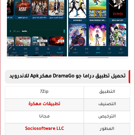
تحميل تطبيق دراما جو DramaGo مهكر Apk للاندرويد
التطبيق
7Zip
التصنيف
تطبيقات مهكرة
الترخيص
مجانا
المطور
Sociosoftware LLC