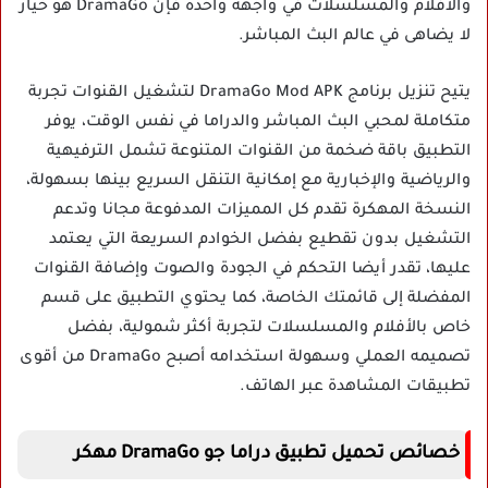
والأفلام والمسلسلات في واجهة واحدة فإن DramaGo هو خيار
لا يضاهى في عالم البث المباشر.
يتيح تنزيل برنامج DramaGo Mod APK لتشغيل القنوات تجربة
متكاملة لمحبي البث المباشر والدراما في نفس الوقت، يوفر
التطبيق باقة ضخمة من القنوات المتنوعة تشمل الترفيهية
والرياضية والإخبارية مع إمكانية التنقل السريع بينها بسهولة،
النسخة المهكرة تقدم كل المميزات المدفوعة مجانا وتدعم
التشغيل بدون تقطيع بفضل الخوادم السريعة التي يعتمد
عليها، تقدر أيضا التحكم في الجودة والصوت وإضافة القنوات
المفضلة إلى قائمتك الخاصة، كما يحتوي التطبيق على قسم
خاص بالأفلام والمسلسلات لتجربة أكثر شمولية، بفضل
تصميمه العملي وسهولة استخدامه أصبح DramaGo من أقوى
تطبيقات المشاهدة عبر الهاتف.
خصائص تحميل تطبيق دراما جو DramaGo مهكر