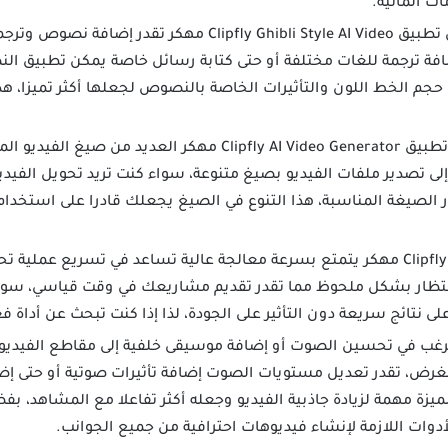
ت المائية.
من خلال تطبيق Clipfly Ghibli Style AI Video مهكر 
افة ترجمة للغات مختلفة أو حتى كتابة رسائل خاصة يمكن تطبيق ا
 حجم الخط اللون والتأثيرات الخاصة بالنصوص لجعلها أكثر تميزا، 
يدعم تطبيق Clipfly AI Video Generator مهكر العديد من
الصيغة المناسبة، هذا التنوع في الصيغ يجعلك قادرا على استخدام
تطبيق Clipfly AI مهكر يتمتع بسرعة معالجة عالية تساعد في تسريع عملية
 الانتظار بشكل ملحوظ مما تقدر تقديم مشاريعك في وقت قياسي، س
تائج سريعة دون التأثير على الجودة، لذا إذا كنت تبحث عن أداة ف
 الغرض، تقدر تعديل مستويات الصوت إضافة تأثيرات صوتية أو حتى