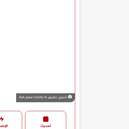
تحميل تطبيق Clipfly Ai مهكر Apk
تحديث
الإصد