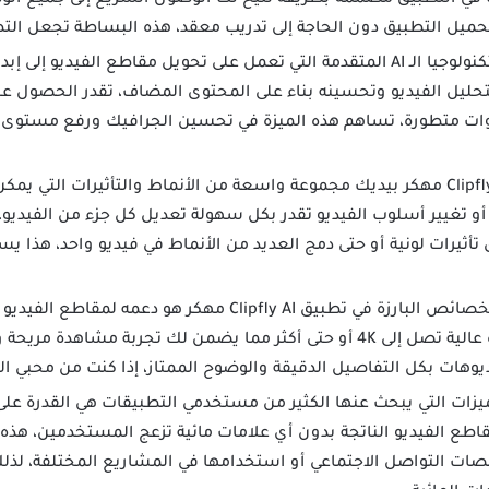
رات في التطبيق مصممة بطريقة تتيح لك الوصول السريع إلى جميع 
حميل التطبيق دون الحاجة إلى تدريب معقد، هذه البساطة تجعل التطب
يتميز تطبيق Clipfly AI بتكنولوجيا الـ AI المتقدمة التي تعمل على تحويل مقاطع ا
تحليل الفيديو وتحسينه بناء على المحتوى المضاف، تقدر الحصول عل
وات متطورة، تساهم هذه الميزة في تحسين الجرافيك ورفع مستوى ال
تطبيق Clipfly AI مهكر بيديك مجموعة واسعة من الأنماط والتأثيرات الت
أو تغيير أسلوب الفيديو تقدر بكل سهولة تعديل كل جزء من الفيديو، 
تأثيرات لونية أو حتى دمج العديد من الأنماط في فيديو واحد، هذا 
من الخصائص البارزة في تطبيق Clipfly AI مهكر هو د
إنشاء مقاطع فيديو ذات جودة عالية تصل إلى 4K أو حتى أكثر مما يضمن لك تجر
وهات بكل التفاصيل الدقيقة والوضوح الممتاز، إذا كنت من محبي الف
زات التي يبحث عنها الكثير من مستخدمي التطبيقات هي القدرة على إز
تحميل مقاطع الفيديو الناتجة بدون أي علامات مائية تزعج المستخدمين، هذ
نصات التواصل الاجتماعي أو استخدامها في المشاريع المختلفة، لذ