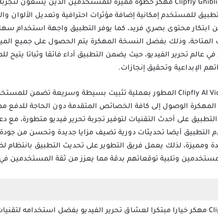
حيث يتيح التطبيق للمستخدم إمكانية إضافة مؤثرات احترافية وتعديل الألوا
 عن ابتكار محتوى بصري فريد، كما يوفر التطبيق واجهة استخدام 
ت المتاحة، وذلك بفضل النسخة المهكرة يتم الحصول على جميع الميز
 في عالم تحرير الفيديو، حيث يضمن التطبيق أداء فائقا وثباتا يتيح
م الإبداعية وتحقيق إنجازات.
يتميز تحميل تطبيق Clipfly AI Video Generator المطور بعملية تثبيت بسيطة وسري
 المهكرة الوصول إلى كافة الخصائص المتقدمة دون الحاجة للدفع مما
لتطبيق على أحدث التقنيات لتوفير تجربة تحرير فيديو متطورة، مع 
دم التطبيق أيضا تحديثات دورية تضيف مزايا جديدة وتحسن من جود
ة ومميزة، لذلك يعمل فريق التطوير على تحديث التطبيق بانتظام لض
مستخدمين وتلبية توقعاتهم بدقة مما يعزز من ثقة المستخدمين ف