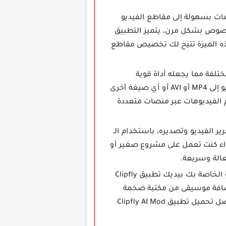
تقدر إضافة نصوص وترجمات بسهولة إلى مقاطع الفيديو
لنصوص بشكل مرن، يتميز التطبيق
هذه الميزة تتيح لك تخصيص مقاطع
 صيغ الفيديو المختلفة مما يجعله أداة قوية
للمستخدمين الذين يحتاجون إلى تصدير ملفات الفيديو بصيغ متنوعة، سواء كنت تريد تحويل الفيديو إلى MP4 أو AVI أو أي صيغة أخرى
 الفيديوهات عبر منصات متعددة
 تحرير الفيديو وتصديره، باستخدام الـ
واء كنت تعمل على مشروع صغير أو
عالة وسريعة.
إذا كنت ترغب في تحسين الصوت أو إضافة موسيقى خلفية إلى مقاطع الفيديو الخاصة بك بيديك تطبيق Clipfly
 إضافة موسيقى من مكتبة ضخمة
تضم ألحانا متنوعة، تعد هذه الميزة مهمة لزيادة جاذبية الفيديو وجعله أكثر تفاعلا مع المشاهد، بفضل تحميل تطبيق Clipfly AI Mod