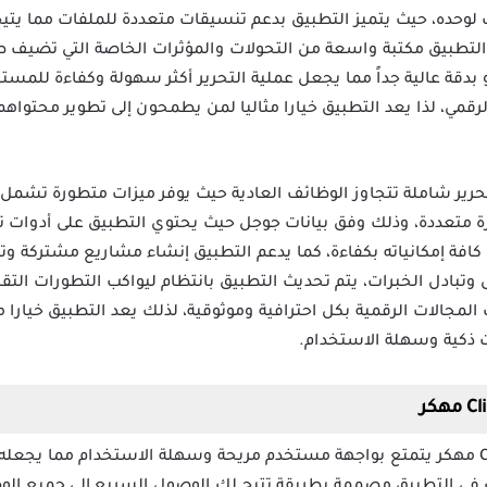
ت لوحده، حيث يتميز التطبيق بدعم تنسيقات متعددة للملفات مما يت
التطبيق مكتبة واسعة من التحولات والمؤثرات الخاصة التي تضيف طاب
بدقة عالية جداً مما يجعل عملية التحرير أكثر سهولة وكفاءة للمستخ
قمي، لذا يعد التطبيق خيارا مثاليا لمن يطمحون إلى تطوير محتواهم
Clipfly مهكر تجربة تحرير شاملة تتجاوز الوظائف العادية حيث يوفر ميزات متطورة
زة متعددة، وذلك وفق بيانات جوجل حيث يحتوي التطبيق على أدوات 
فة إمكانياته بكفاءة، كما يدعم التطبيق إنشاء مشاريع مشتركة وت
بادل الخبرات، يتم تحديث التطبيق بانتظام ليواكب التطورات التقني
لمجالات الرقمية بكل احترافية وموثوقية، لذلك يعد التطبيق خيارا
ت ذكية وسهلة الاستخدام.
تطبيق Clipfly AI مهكر يتمتع بواجهة مستخدم مريحة وسهلة الاستخدام مما يج