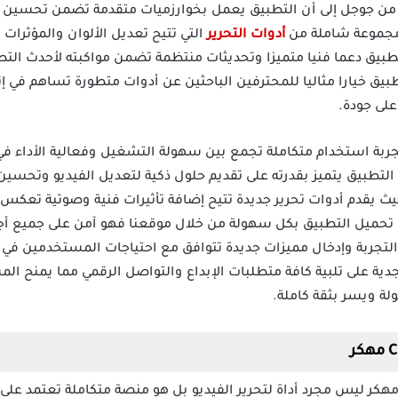
ت من جوجل إلى أن التطبيق يعمل بخوارزميات متقدمة تضمن تحسين ج
ر مجموعة شاملة من
أدوات التحرير
التي تتيح تعديل الألوان والمؤثرات 
لتطبيق دعما فنيا متميزا وتحديثات منتظمة تضمن مواكبته لأحدث التط
طبيق خيارا مثاليا للمحترفين الباحثين عن أدوات متطورة تساهم في إ
على جودة.
ل تطبيق Clipfly Ai مهكر تجربة استخدام متكاملة تجمع بين سهولة التشغيل وفعالية ا
التطبيق يتميز بقدرته على تقديم حلول ذكية لتعديل الفيديو وتحسين
يث يقدم أدوات تحرير جديدة تتيح إضافة تأثيرات فنية وصوتية تعكس ط
حميل التطبيق بكل سهولة من خلال موقعنا فهو آمن على جميع أج
جربة وإدخال مميزات جديدة تتوافق مع احتياجات المستخدمين في ع
ية على تلبية كافة متطلبات الإبداع والتواصل الرقمي مما يمنح الم
لة ويسر بثقة كاملة.
حميل تطبيق Clipfly Ai premium مهكر ليس مجرد أداة لتحرير الفيديو بل هو منصة متكاملة 