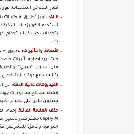
حد سواء، كل الأزرار والخيا
تقدر البدء في استخدامه فور ت
الـ AI:
تستخدم الخوارزميات الذكية ل
بتحويلات جديدة باستخدام أد
بك.
الأنماط والتأثيرات:
كنت تريد إضافة تأثيرات خاصة 
مثل أسلوب “جيبلي” أو تطبيق 
يتناسب مع ذوقك الشخصي.
الفيديوهات عالية الدقة:
ستكون قادرا على تصدير الفيدي
حذف العلامة المائية:
إحدى المي
Clipfly AI مهكر تقدر 
احترافية وجاهزة للنشر على م