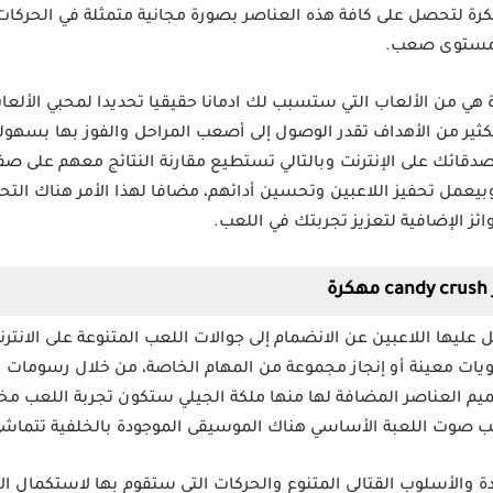
رة لتحصل على كافة هذه العناصر بصورة مجانية متمثلة في الحركات 
 مستوى صعب.
candy crush jelly s مهكرة هي من الألعاب التي ستسبب لك ادمانا حقيقيا تحديدا لمحبي 
ثير من الأهداف تقدر الوصول إلى أصعب المراحل والفوز بها بسهولة
صدقائك على الإنترنت وبالتالي تستطيع مقارنة النتائج معهم على 
بيعمل تحفيز اللاعبين وتحسين أدائهم، مضافا لهذا الأمر هناك التحدي
ائز الإضافية لتعزيز تجربتك في اللعب.
 عليها اللاعبين عن الانضمام إلى جوالات اللعب المتنوعة على الانت
يات معينة أو إنجاز مجموعة من المهام الخاصة، من خلال رسومات ا
صميم العناصر المضافة لها منها ملكة الجيلي ستكون تجربة اللعب مخت
انب صوت اللعبة الأساسي هناك الموسيقى الموجودة بالخلفية تتماشى م
دة والأسلوب القتالي المتنوع والحركات التي ستقوم بها لاستكمال ال