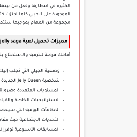
الموجودة على الجيلي كلما اجتزت ك
مجموعة من المهام بموجبها ستتمك
مميزات تحميل لعبة candy crush jelly saga مهكرة
أمامك فرصة للترفيه والاستمتاع بتجربة من اللعب ممتع
وضعية الجيلي التي تجلب إليك 
شخصية Jelly Queen الجديدة تضيف ابعاد جديدة على هذه اللعبة ومن الضروري التغلب عليها بمختلف المستويات.
المستويات المتعددة وضرورة ا
الاستراتيجيات الخاصة والقيام
المكافآت اليومية التي سيحصل
التحديات الاجتماعية حيث مقار
المسابقات الأسبوعية توفر إل