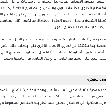
الأعمار معرفة الأهداف العامة لكل مستوى، الرسومات بداخل اللع
ة قطع الحلوى مختلفة باللون والشكل والتصاميم الخاصة بها لذا ل
 أحد العناصر المركزية باللعبة ومن الضروري أن تقوم بهزيمتها عبر ا
بئة الشبكة بالجيلي ومحو الحلوة المغطاة به، تضفي تلك المنافسات 
يجب عليك اتباعها لتحقيق الفوز.
عتبر لعبة candy crush jelly saga مهكرة من ألعاب الألغاز الشهيرة بالعالم منذ الإصدار ال
اصة بها مختلفة عن تجارب الألعاب الأخرى كليا، يتطلب منك الأمر 
أيضا شهيرة بأسلوبها الجذاب، مثلها مثل الأسلوب التقليدي الذي ا
cand القائم على النحو الأكبر على المطابقة لثلاثة أنواع من الحلوى في أماكنها 
لعبة candy crush jelly saga Mod Apk مهكرة مثالية لمحبي ألعاب الألغاز والمطابقة حيث ت
 فهي مزيجا مذهلا بين التحديات المختلفة والترفيه، لذا إن كنت ترغ
ارب المثالية، في الإصدار الاصلي منها تكثر بها العناصر المدفوعة ل