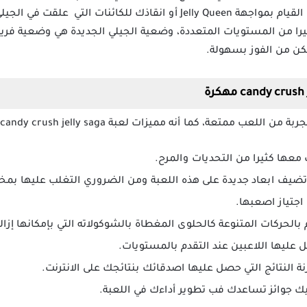
الكثيرة في انتظارها ولعل من بينها القيام بمواجهة Jelly Queen أو انقاذك ل
ثيرا من المستويات المتعددة، وضعية الجيلي الجديدة هي وضعية فريد
ن من الفوز بسهولة.
ة، كما أنه مميزات لعبة candy crush jelly saga مهكرة متمثلة في:
معها كثيرا من التحديات والمرح.
جتياز اصعبها.
 بالحركات المتنوعة كالحلوى المغطاة بالشوكولاته التي بإمكانها إزال
 عليها اللاعبين عند التقدم بالمستويات.
نة النتائج التي حصل عليها اصدقائك بنتائجك على الانترنت.
يك جوائز تساعدك فب تطوير أداءك في اللعبة.