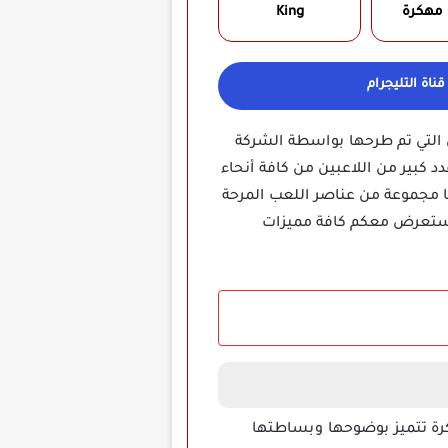
 مهكرة
King
ناة التليجرام
كاندي كراش التي تم طرحها بواسطة الشركة
 عدد كبير من اللاعبين من كافة أنحاء
ها مجموعة من عناصر اللعب المرحة
نستعرض معكم كافة مميزات
 تم اضافتها في هذا الجزء الجديد من لعبة candy crush jelly saga premium Apk مهكرة تتميز بوضوحها وبساطتها